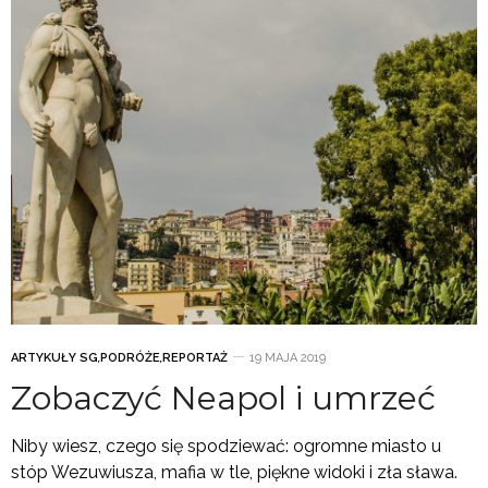
ARTYKUŁY SG
,
PODRÓŻE
,
REPORTAŻ
19 MAJA 2019
Zobaczyć Neapol i umrzeć
Niby wiesz, czego się spodziewać: ogromne miasto u
stóp Wezuwiusza, mafia w tle, piękne widoki i zła sława.