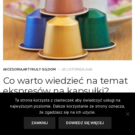
AKCESORIA
,
ARTYKUŁY SG
,
DOM
26 LISTOPADA 2018
Co warto wiedzieć na temat
ekspresów na kapsułki?
Ta strona korzysta z ciasteczek aby świadczyć usługi na
Dzięki ekspresom do kawy każdego dnia możemy
najwyższym poziomie. Dalsze korzystanie ze strony oznacza,
delektować się ulubionym rodzajem kofeinowego napoju.
że zgadzasz się na ich użycie.
Jeżeli czas jego przygotowywania chcemy ograniczyć
ZAMKNIJ
DOWIEDZ SIĘ WIĘCEJ
do…