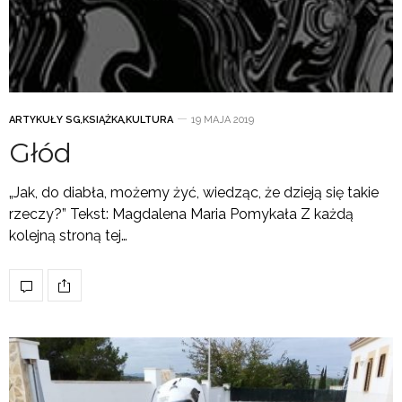
ARTYKUŁY SG
,
KSIĄŻKA
,
KULTURA
19 MAJA 2019
Głód
„Jak, do diabła, możemy żyć, wiedząc, że dzieją się takie
rzeczy?” Tekst: Magdalena Maria Pomykała Z każdą
kolejną stroną tej…