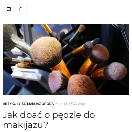
ARTYKUŁY SG
,
MAKIJAŻ
,
URODA
25 LUTEGO 2019
Jak dbać o pędzle do
makijażu?