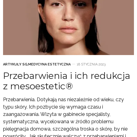
ARTYKUŁY SG
,
MEDYCYNA ESTETYCZNA
18 STYCZNIA 2023
Przebarwienia i ich redukcja
z mesoestetic®
Przebarwienia. Dotykają nas niezależnie od wieku, czy
typu skóry. Ich pozbycie się wymaga czasu i
zaangażowania. Wizyta w gabinecie specjalisty,
systematyczna, wycelowana w źródło problemu
pielęgnacja domowa, szczególna troska o skórę, by nie
powróciły… Jak skutecznie walczyć z przebarwieniami i