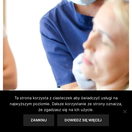
Ta strona korzysta z ciasteczek aby świadczyć usługi na
najwyższym poziomie. Dalsze korzystanie ze strony oznacza,
że zgadzasz się na ich użycie.
ZAMKNIJ
DOWIEDZ SIĘ WIĘCEJ
ARTYKUŁY SG
,
MEDYCYNA ESTETYCZNA
,
URODA
20 GRUDNIA 2022
Botulina metodą