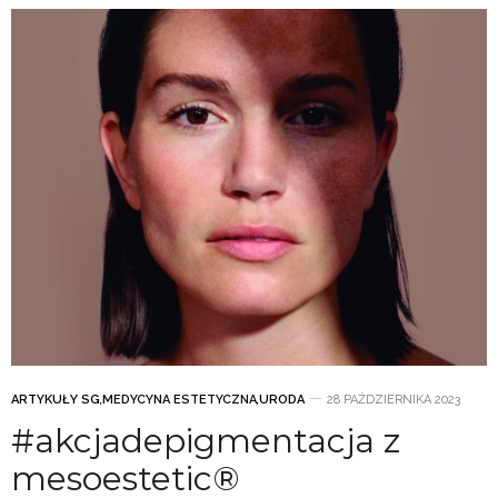
ARTYKUŁY SG
,
MEDYCYNA ESTETYCZNA
,
URODA
28 PAŹDZIERNIKA 2023
#akcjadepigmentacja z
mesoestetic®