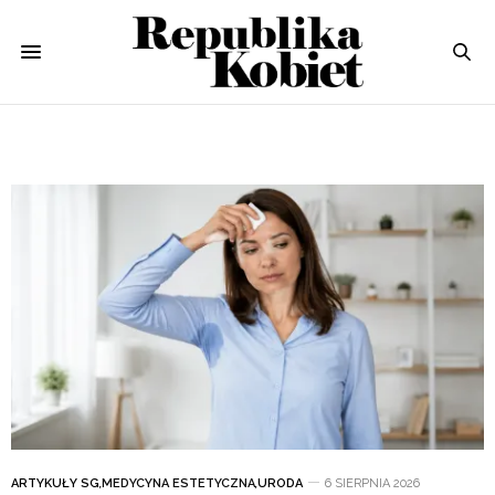
ARTYKUŁY SG
,
MEDYCYNA ESTETYCZNA
,
URODA
6 SIERPNIA 2026