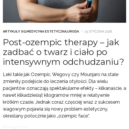
ARTYKUŁY SG
,
MEDYCYNA ESTETYCZNA
,
URODA
23 STYCZNIA 2026
Post-ozempic therapy – jak
zadbać o twarz i ciało po
intensywnym odchudzaniu?
Leki takie jak Ozempic, Wegovy czy Mounjaro na stałe
zmieniły podejście do leczenia otyłości. Dla wielu
pacjentów oznaczają spektakularne efekty – kilkanaście, a
nawet kilkadziesiąt kilogramów mniej w relatywnie
krótkim czasie. Jednak coraz częściej wraz z sukcesem
wagowym pojawia się nowy problem estetyczny,
określany potocznie jako „ozempic face”.