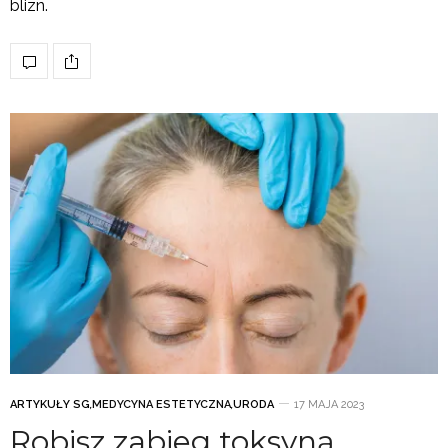
blizn.
ARTYKUŁY SG
,
MEDYCYNA ESTETYCZNA
,
URODA
17 MAJA 2023
Robisz zabieg toksyną