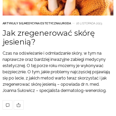
ARTYKUŁY SG
,
MEDYCYNA ESTETYCZNA
,
URODA
16 LISTOPADA 2023
Jak zregenerować skórę
jesienią?
Czas na odświeżanie i odmładzanie skóry, w tym na
naprawcze oraz bardziej inwazyjne zabiegi medycyny
estetycznej. O tej porze roku możemy je wykonywać
bezpiecznie. O tym, jakie problemy najczęściej pojawiają
się po lecie, z jakich metod warto teraz skorzystać i jak
zregenerować skórę jesienią – opowiada dr n. med.
Joanna Sułowicz – specjalista dermatolog-wenerolog.