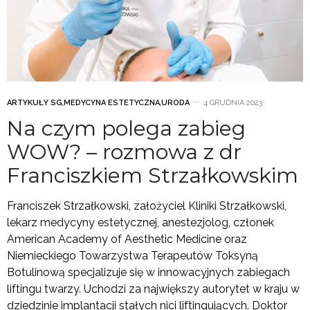
ARTYKUŁY SG
,
MEDYCYNA ESTETYCZNA
,
URODA
4 GRUDNIA 2023
Na czym polega zabieg
WOW? – rozmowa z dr
Franciszkiem Strzałkowskim
Franciszek Strzałkowski, założyciel Kliniki Strzałkowski,
lekarz medycyny estetycznej, anestezjolog, członek
American Academy of Aesthetic Medicine oraz
Niemieckiego Towarzystwa Terapeutów Toksyną
Botulinową specjalizuje się w innowacyjnych zabiegach
liftingu twarzy. Uchodzi za największy autorytet w kraju w
dziedzinie implantacji stałych nici liftingujących. Doktor