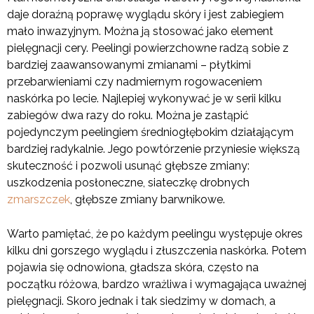
daje doraźną poprawę wyglądu skóry i jest zabiegiem
mało inwazyjnym. Można ją stosować jako element
pielęgnacji cery. Peelingi powierzchowne radzą sobie z
bardziej zaawansowanymi zmianami – płytkimi
przebarwieniami czy nadmiernym rogowaceniem
naskórka po lecie. Najlepiej wykonywać je w serii kilku
zabiegów dwa razy do roku. Można je zastąpić
pojedynczym peelingiem średniogłębokim działającym
bardziej radykalnie. Jego powtórzenie przyniesie większą
skuteczność i pozwoli usunąć głębsze zmiany:
uszkodzenia posłoneczne, siateczkę drobnych
zmarszczek
, głębsze zmiany barwnikowe.
Warto pamiętać, że po każdym peelingu występuje okres
kilku dni gorszego wyglądu i złuszczenia naskórka. Potem
pojawia się odnowiona, gładsza skóra, często na
początku różowa, bardzo wrażliwa i wymagająca uważnej
pielęgnacji. Skoro jednak i tak siedzimy w domach, a