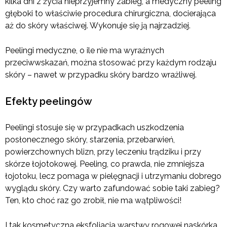
kilka dni z życia nieprzyjemny zabieg, a medyczny peeling
głęboki to właściwie procedura chirurgiczna, docierająca
aż do skóry właściwej. Wykonuje się ją najrzadziej.
Peelingi medyczne, o ile nie ma wyraźnych
przeciwwskazań, można stosować przy każdym rodzaju
skóry – nawet w przypadku skóry bardzo wrażliwej.
Efekty peelingów
Peelingi stosuje się w przypadkach uszkodzenia
posłonecznego skóry, starzenia, przebarwień,
powierzchownych blizn, przy leczeniu trądziku i przy
skórze łojotokowej. Peeling, co prawda, nie zmniejsza
łojotoku, lecz pomaga w pielęgnacji i utrzymaniu dobrego
wyglądu skóry. Czy warto zafundować sobie taki zabieg?
Ten, kto choć raz go zrobił, nie ma wątpliwości!
I tak kosmetyczna eksfoliacja warstwy rogowej naskórka