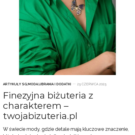
ARTYKUŁY SG
,
MODA
,
UBRANIA I DODATKI
25 CZERWCA 2025
Finezyjna biżuteria z
charakterem –
twojabizuteria.pl
W świecie mody, gdzie detale mają kluczowe znaczenie,