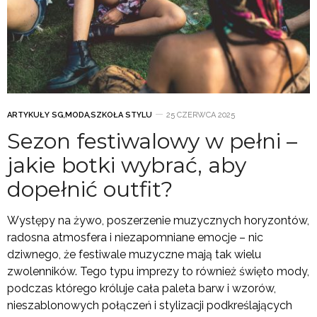
ARTYKUŁY SG
,
MODA
,
SZKOŁA STYLU
25 CZERWCA 2025
Sezon festiwalowy w pełni –
jakie botki wybrać, aby
dopełnić outfit?
Występy na żywo, poszerzenie muzycznych horyzontów,
radosna atmosfera i niezapomniane emocje – nic
dziwnego, że festiwale muzyczne mają tak wielu
zwolenników. Tego typu imprezy to również święto mody,
podczas którego króluje cała paleta barw i wzorów,
nieszablonowych połączeń i stylizacji podkreślających