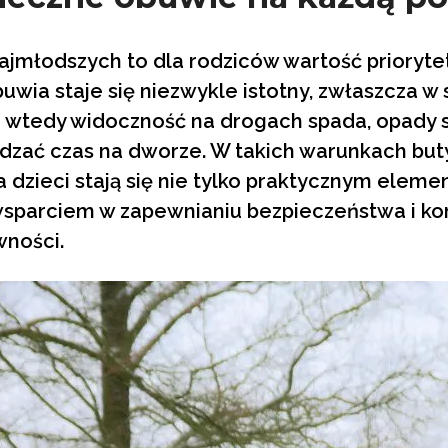
jmłodszych to dla rodziców wartość prioryte
wia staje się niezwykle istotny, zwłaszcza w 
wtedy widoczność na drogach spada, opady są
dzać czas na dworze. W takich warunkach but
a dzieci stają się nie tylko praktycznym elem
wsparciem w zapewnianiu bezpieczeństwa i k
wności.