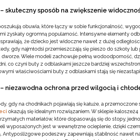
 – skuteczny sposób na zwiększenie widocznoś
poszukują obuwia, które łączy w sobie funkcjonalność, wygo
ami zyskały ogromną popularność. Intensywne elementy odbi
sprawiają, że dziecko jest widoczne nawet z dużej odległośc
edy, gdy najmłodsi przemieszczają się pieszo do szkoły lub
na dworze. Wiele modeli zachowuje pełną wodoodporność, dz
, co czyni buty z odblaskami jeszcze bardziej wszechstron
owymi właściwościami buty z odblaskami stają się niezastą
i – niezawodna ochrona przed wilgocią i chło
dy, gdy na chodnikach pojawiają się kałuże, a przemoczone
eci
okazują się idealnym rozwiązaniem. W sklepie kalosze24 
trzymałych materiałów, które dopasowują się do stopy, jed
eli wyposażonych jest w wewnętrzne ocieplenie, dzięki czem
imą. Antypoślizgowe podeszwy zapewniają stabilność nawet 