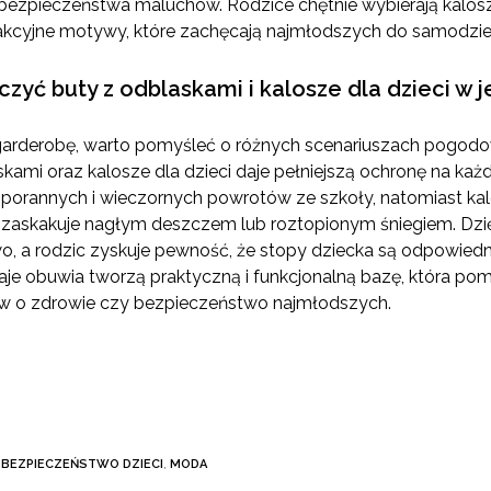
ezpieczeństwa maluchów. Rodzice chętnie wybierają kalosze
rakcyjne motywy, które zachęcają najmłodszych do samodziel
zyć buty z odblaskami i kalosze dla dzieci w 
garderobę, warto pomyśleć o różnych scenariuszach pogodo
skami oraz kalosze dla dzieci daje pełniejszą ochronę na każ
porannych i wieczornych powrotów ze szkoły, natomiast kal
askakuje nagłym deszczem lub roztopionym śniegiem. Dzię
o, a rodzic zyskuje pewność, że stopy dziecka są odpowiedni
je obuwia tworzą praktyczną i funkcjonalną bazę, która p
w o zdrowie czy bezpieczeństwo najmłodszych.
,
BEZPIECZEŃSTWO DZIECI
,
MODA