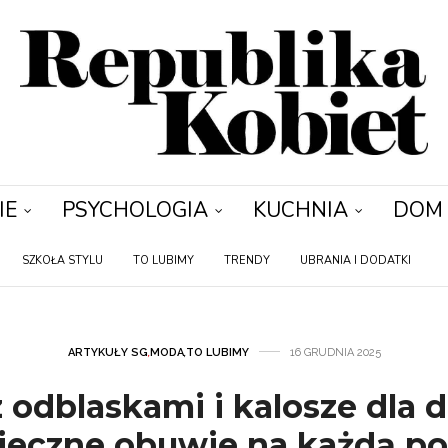
IE
PSYCHOLOGIA
KUCHNIA
DOM
SZKOŁA STYLU
TO LUBIMY
TRENDY
UBRANIA I DODATKI
ARTYKUŁY SG
,
MODA
,
TO LUBIMY
16 GRUDNIA 2025
 odblaskami i kalosze dla d
ieczne obuwie na każdą p