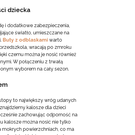
ci dziecka
dę i dodatkowe zabezpieczenia,
jające światło, umieszczane na
i.
Buty z odblaskami
warto
 przedszkola, wracają po zmroku
ięki czemu można je nosić również
nymi. W połączeniu z trwałą
pionym wyborem na cały sezon.
dem
 stopy to największy wróg udanych
znajdziemy kalosze dla dzieci
nocześnie zachowując odporność na
u kalosze można nosić nie tylko
na mokrych powierzchniach, co ma