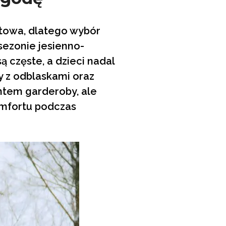
towa, dlatego wybór
sezonie jesienno-
 częste, a dzieci nadal
y z odblaskami oraz
entem garderoby, ale
omfortu podczas