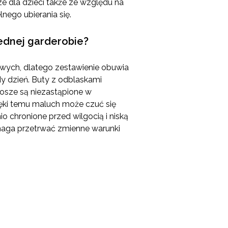
 dla dzieci także ze względu na
nego ubierania się.
jednej garderobie?
wych, dlatego zestawienie obuwia
dy dzień. Buty z odblaskami
osze są niezastąpione w
ki temu maluch może czuć się
o chronione przed wilgocią i niską
omaga przetrwać zmienne warunki