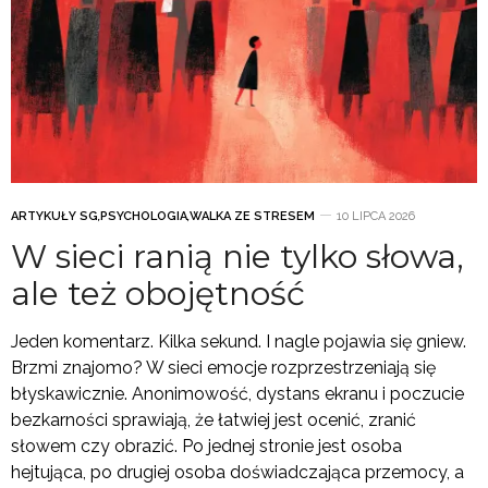
ARTYKUŁY SG
,
PSYCHOLOGIA
,
WALKA ZE STRESEM
10 LIPCA 2026
W sieci ranią nie tylko słowa,
ale też obojętność
Jeden komentarz. Kilka sekund. I nagle pojawia się gniew.
Brzmi znajomo? W sieci emocje rozprzestrzeniają się
błyskawicznie. Anonimowość, dystans ekranu i poczucie
bezkarności sprawiają, że łatwiej jest ocenić, zranić
słowem czy obrazić. Po jednej stronie jest osoba
hejtująca, po drugiej osoba doświadczająca przemocy, a