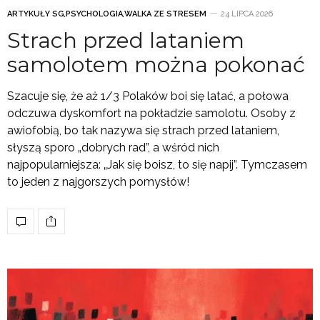
ARTYKUŁY SG
,
PSYCHOLOGIA
,
WALKA ZE STRESEM
24 LIPCA 2026
Strach przed lataniem
samolotem można pokonać
Szacuje się, że aż 1/3 Polaków boi się latać, a połowa
odczuwa dyskomfort na pokładzie samolotu. Osoby z
awiofobią, bo tak nazywa się strach przed lataniem,
słyszą sporo „dobrych rad”, a wśród nich
najpopularniejsza: „Jak się boisz, to się napij”. Tymczasem
to jeden z najgorszych pomysłów!