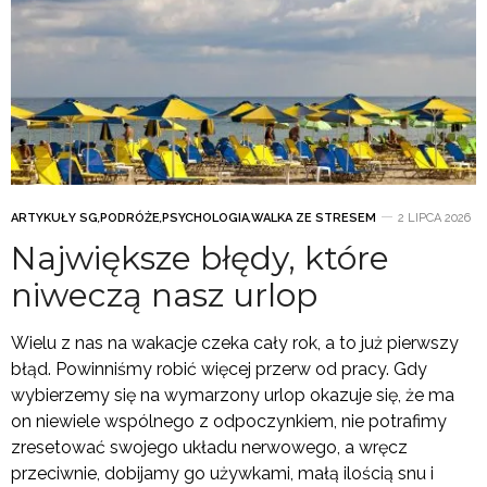
ARTYKUŁY SG
,
PODRÓŻE
,
PSYCHOLOGIA
,
WALKA ZE STRESEM
2 LIPCA 2026
Największe błędy, które
niweczą nasz urlop
Wielu z nas na wakacje czeka cały rok, a to już pierwszy
błąd. Powinniśmy robić więcej przerw od pracy. Gdy
wybierzemy się na wymarzony urlop okazuje się, że ma
on niewiele wspólnego z odpoczynkiem, nie potrafimy
zresetować swojego układu nerwowego, a wręcz
przeciwnie, dobijamy go używkami, małą ilością snu i