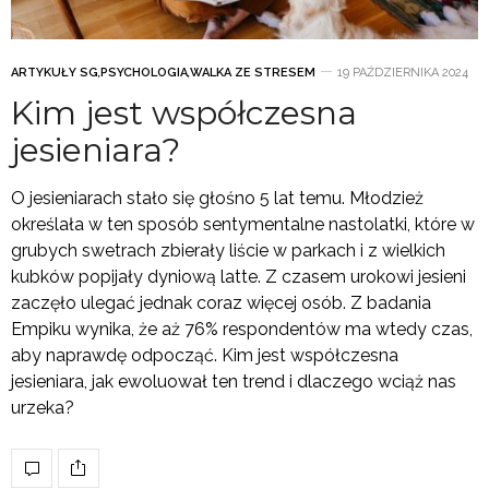
ARTYKUŁY SG
,
PSYCHOLOGIA
,
WALKA ZE STRESEM
19 PAŹDZIERNIKA 2024
Kim jest współczesna
jesieniara?
O jesieniarach stało się głośno 5 lat temu. Młodzież
określała w ten sposób sentymentalne nastolatki, które w
grubych swetrach zbierały liście w parkach i z wielkich
kubków popijały dyniową latte. Z czasem urokowi jesieni
zaczęło ulegać jednak coraz więcej osób. Z badania
Empiku wynika, że aż 76% respondentów ma wtedy czas,
aby naprawdę odpocząć. Kim jest współczesna
jesieniara, jak ewoluował ten trend i dlaczego wciąż nas
urzeka?