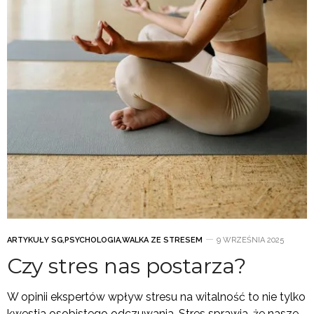
ARTYKUŁY SG
,
PSYCHOLOGIA
,
WALKA ZE STRESEM
9 WRZEŚNIA 2025
Czy stres nas postarza?
W opinii ekspertów wpływ stresu na witalność to nie tylko
kwestia osobistego odczuwania. Stres sprawia, że nasze