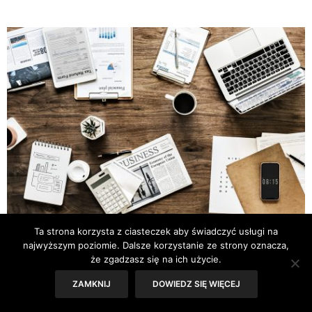
Ta strona korzysta z ciasteczek aby świadczyć usługi na
ARTYKUŁY SG
,
PSYCHOLOGIA
,
WALKA ZE STRESEM
13 WRZEŚNIA 2024
najwyższym poziomie. Dalsze korzystanie ze strony oznacza,
Czym jest wypalenie
że zgadzasz się na ich użycie.
zawodowe i jak może się
ZAMKNIJ
DOWIEDZ SIĘ WIĘCEJ