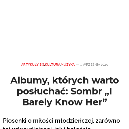
ARTYKUŁY SG
,
KULTURA
,
MUZYKA
1 WRZEŚNIA 2025
Albumy, których warto
posłuchać: Sombr „I
Barely Know Her”
Piosenki o miłości młodzieńczej, zarówno