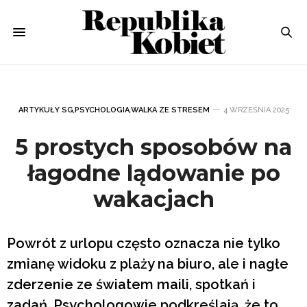
ARTYKUŁY SG
,
PSYCHOLOGIA
,
WALKA ZE STRESEM
4 WRZEŚNIA 2025
5 prostych sposobów na
łagodne lądowanie po
wakacjach
Powrót z urlopu często oznacza nie tylko
zmianę widoku z plaży na biuro, ale i nagłe
zderzenie ze światem maili, spotkań i
zadań. Psychologowie podkreślają, że to