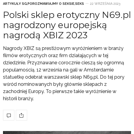
ARTYKUŁY SG
,
POROZMAWIAJMY O SEKSIE
,
SEKS
22 WRZEŚNIA 2023
Polski sklep erotyczny N69.pl
nagrodzony europejską
nagrodą XBIZ 2023
Nagrody XBIZ są prestiżowym wyróżnieniem w branży
filmów erotycznych oraz firm działających w tej
dziedzinie. Przyznawane corocznie cieszą się ogromną
popularnością. 12 września na gali w Amsterdamie
statuetkę odebrał warszawski sklep N69.pl. Do tej pory
wśród nominowanych były głównie sklepach z
zachodniej Europy. To pierwsze takie wyróżnienie w
historii branży.