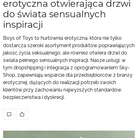
erotyczna otwierająca drzwi
do świata sensualnych
inspiracji
Boys of Toys to hurtownia erotyczna, która nie tylko
dostarcza szeroki asortyment produktów poprawiających
jakość życia seksualnego, ale również otwiera drzwi do
świata pełnego sensualnych inspiracji. Nasze usługi, w
tym dropshipping i integracja z oprogramowaniem Sky-
Shop, zapewniają wsparcie dla przedsiębiorców z branży
erotycznej, dążących do realizacji potrzeb swoich
klientów przy zachowaniu najwyższych standardów
bezpieczeństwa i dyskrecji.