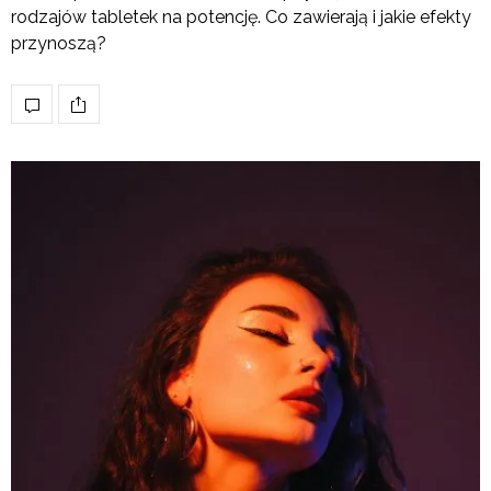
rodzajów tabletek na potencję. Co zawierają i jakie efekty
przynoszą?