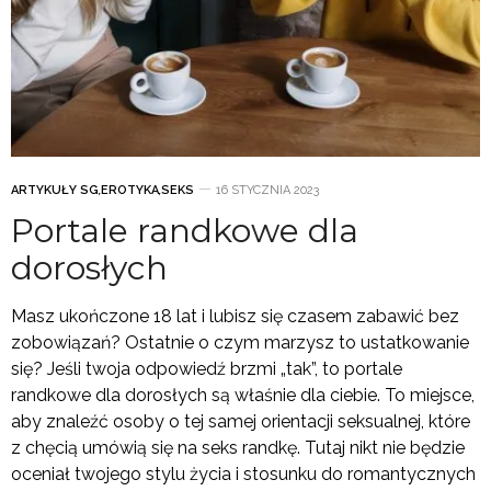
ARTYKUŁY SG
,
EROTYKA
,
SEKS
16 STYCZNIA 2023
Portale randkowe dla
dorosłych
Masz ukończone 18 lat i lubisz się czasem zabawić bez
zobowiązań? Ostatnie o czym marzysz to ustatkowanie
się? Jeśli twoja odpowiedź brzmi „tak”, to portale
randkowe dla dorosłych są właśnie dla ciebie. To miejsce,
aby znaleźć osoby o tej samej orientacji seksualnej, które
z chęcią umówią się na seks randkę. Tutaj nikt nie będzie
oceniał twojego stylu życia i stosunku do romantycznych