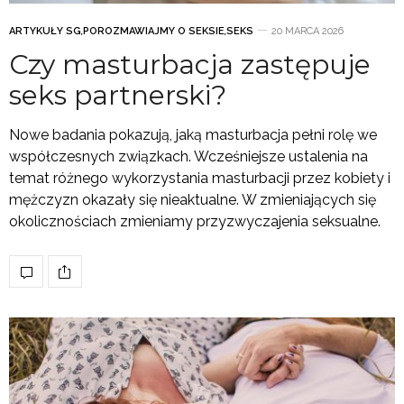
ARTYKUŁY SG
,
POROZMAWIAJMY O SEKSIE
,
SEKS
20 MARCA 2026
Czy masturbacja zastępuje
seks partnerski?
Nowe badania pokazują, jaką masturbacja pełni rolę we
współczesnych związkach. Wcześniejsze ustalenia na
temat różnego wykorzystania masturbacji przez kobiety i
mężczyzn okazały się nieaktualne. W zmieniających się
okolicznościach zmieniamy przyzwyczajenia seksualne.