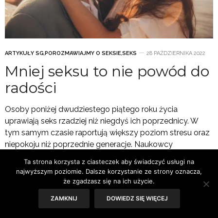
ARTYKUŁY SG
,
POROZMAWIAJMY O SEKSIE
,
SEKS
28 PAŹDZIERNIKA 2022
Mniej seksu to nie powód do
radości
Osoby poniżej dwudziestego piątego roku życia
uprawiają seks rzadziej niż niegdyś ich poprzednicy. W
tym samym czasie raportują większy poziom stresu oraz
niepokoju niż poprzednie generacje. Naukowcy
zastanawiają się, na ile powiązane są ze sobą te dwie
Ta strona korzysta z ciasteczek aby świadczyć usługi na
kwestie. Czy mniej seksu to powód do radości czy
najwyższym poziomie. Dalsze korzystanie ze strony oznacza,
zmartwień?
że zgadzasz się na ich użycie.
ZAMKNIJ
DOWIEDZ SIĘ WIĘCEJ