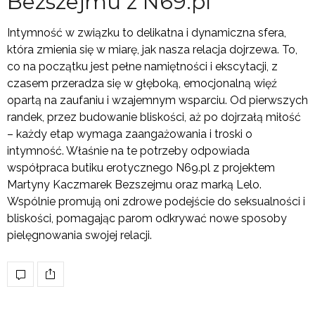
Bezszejmu z N69.pl
Intymność w związku to delikatna i dynamiczna sfera,
która zmienia się w miarę, jak nasza relacja dojrzewa. To,
co na początku jest pełne namiętności i ekscytacji, z
czasem przeradza się w głęboką, emocjonalną więź
opartą na zaufaniu i wzajemnym wsparciu. Od pierwszych
randek, przez budowanie bliskości, aż po dojrzałą miłość
– każdy etap wymaga zaangażowania i troski o
intymność. Właśnie na te potrzeby odpowiada
współpraca butiku erotycznego N69.pl z projektem
Martyny Kaczmarek Bezszejmu oraz marką Lelo.
Wspólnie promują oni zdrowe podejście do seksualności i
bliskości, pomagając parom odkrywać nowe sposoby
pielęgnowania swojej relacji.