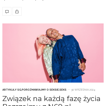
ARTYKUŁY SG
,
POROZMAWIAJMY O SEKSIE
,
SEKS
30 WRZEŚNIA 2024
Związek na każdą fazę życia