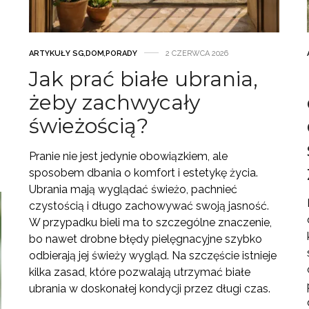
ARTYKUŁY SG
,
DOM
,
PORADY
2 CZERWCA 2026
Jak prać białe ubrania,
żeby zachwycały
świeżością?
Pranie nie jest jedynie obowiązkiem, ale
sposobem dbania o komfort i estetykę życia.
Ubrania mają wyglądać świeżo, pachnieć
czystością i długo zachowywać swoją jasność.
W przypadku bieli ma to szczególne znaczenie,
bo nawet drobne błędy pielęgnacyjne szybko
odbierają jej świeży wygląd. Na szczęście istnieje
kilka zasad, które pozwalają utrzymać białe
ubrania w doskonałej kondycji przez długi czas.