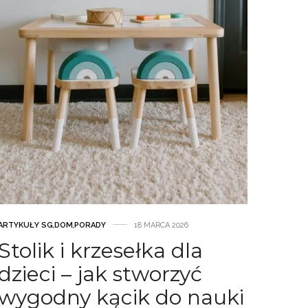
ARTYKUŁY SG
,
DOM
,
PORADY
18 MARCA 2026
Stolik i krzesełka dla
dzieci – jak stworzyć
wygodny kącik do nauki