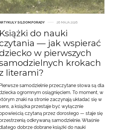
ARTYKUŁY SG
,
DOM
,
PORADY
26 MAJA 2026
Książki do nauki
czytania — jak wspierać
dziecko w pierwszych
samodzielnych krokach
z literami?
Pierwsze samodzielnie przeczytane słowa są dla
dziecka ogromnym osiągnięciem. To moment, w
którym znaki na stronie zaczynają układać się w
sens, a książka przestaje być wyłącznie
opowieścią czytaną przez dorosłego — staje się
przestrzenią odkrywaną samodzielnie. Właśnie
dlatego dobrze dobrane książki do nauki