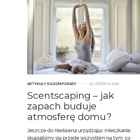
ARTYKUŁY SG
,
DOM
,
PORADY
19 CZERWCA 2026
Scentscaping – jak
zapach buduje
atmosferę domu?
Jeszcze do niedawna urządzając mieszkanie,
skupialiśmy się przede wszystkim na tym, co