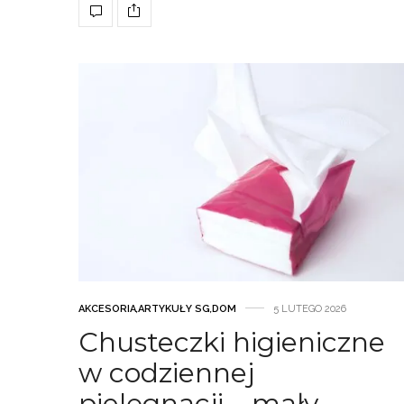
AKCESORIA
,
ARTYKUŁY SG
,
DOM
5 LUTEGO 2026
Chusteczki higieniczne
w codziennej
pielęgnacji – mały