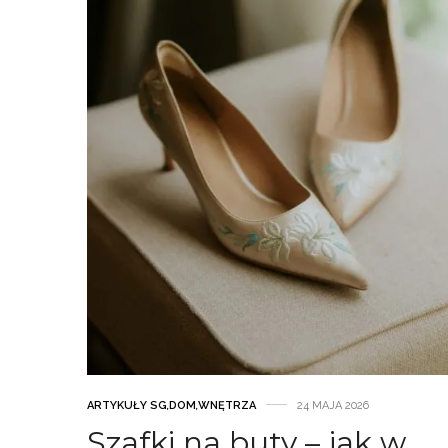
ARTYKUŁY SG
,
DOM
,
WNĘTRZA
24 MAJA 2026
Szafki na buty – jak w