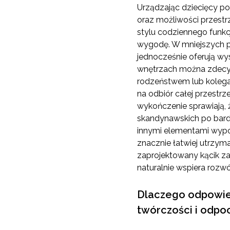
Urządzając dziecięcy po
oraz możliwości przestr
stylu codziennego funk
wygodę. W mniejszych po
jednocześnie oferują wy
wnętrzach można zdecyd
rodzeństwem lub kolega
na odbiór całej przestrze
wykończenie sprawiają, ż
skandynawskich po bardz
innymi elementami wyposa
znacznie łatwiej utrzym
zaprojektowany kącik za
naturalnie wspiera rozw
Dlaczego odpowied
twórczości i odpo