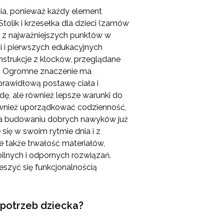
ia, ponieważ każdy element
lik i krzesełka dla dzieci (zamów
n z najważniejszych punktów w
 i pierwszych edukacyjnych
nstrukcje z klocków, przeglądane
ię. Ogromne znaczenie ma
rawidłową postawę ciała i
ę, ale również lepsze warunki do
również uporządkować codzienność,
yja budowaniu dobrych nawyków już
ię w swoim rytmie dnia i z
e także trwałość materiałów,
ilnych i odpornych rozwiązań.
eszyć się funkcjonalnością
i potrzeb dziecka?