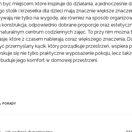
 być miejscem, które inspiruje do działania, a jednocześnie 
o stolik i krzesełka dla dzieci mają znacznie większe znacz
ają nie tylko na wygodę, ale również na sposób organizowa
a konstrukcja, odpowiednio dobrane proporcje oraz estetyczn
ę naturalnym centrum codziennych zajęć. To przy nim można
pasje, które z czasem nabierają coraz większego znaczenia. Do
yć przemyślany kącik, który porządkuje przestrzeń, wspiera
skuje się nie tylko praktyczne wyposażenie pokoju, lecz takż
i buduje jego komfort w domowej przestrzeni.
A
,
PORADY
e – jak wybrać dynamiczną
Mi