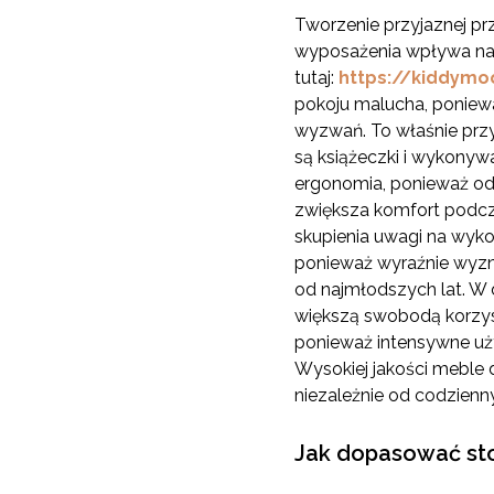
Tworzenie przyjaznej p
wyposażenia wpływa na w
tutaj:
https://kiddymo
pokoju malucha, poniew
wyzwań. To właśnie przy
są książeczki i wykony
ergonomia, ponieważ od
zwiększa komfort podcza
skupienia uwagi na wyko
ponieważ wyraźnie wyzn
od najmłodszych lat. W 
większą swobodą korzyst
ponieważ intensywne uż
Wysokiej jakości meble 
niezależnie od codzien
Jak dopasować stol