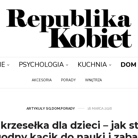
IE
PSYCHOLOGIA
KUCHNIA
DOM
AKCESORIA
PORADY
WNĘTRZA
ARTYKUŁY SG
,
DOM
,
PORADY
18 MARCA 2026
i krzesełka dla dzieci – jak 
odny kącik do nauki i zab