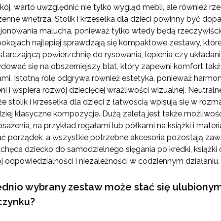
kój, warto uwzględnić nie tylko wygląd mebli, ale również r
zenne wnętrza. Stolik i krzesełka dla dzieci powinny być do
cjonowania malucha, ponieważ tylko wtedy będą rzeczywiści
kojach najlepiej sprawdzają się kompaktowe zestawy, które n
starczającą powierzchnię do rysowania, lepienia czy układ
ować się na obszerniejszy blat, który zapewni komfort ta
mi. Istotną rolę odgrywa również estetyka, ponieważ harmo
ni i wspiera rozwój dziecięcej wrażliwości wizualnej. Neutraln
e stolik i krzesełka dla dzieci z łatwością wpisują się w rozm
iej klasyczne kompozycje. Dużą zaletą jest także możliwoś
żenia, na przykład regałami lub półkami na książki i materi
ać porządek, a wszystkie potrzebne akcesoria pozostają za
chęca dziecko do samodzielnego sięgania po kredki, książki
ój odpowiedzialności i niezależności w codziennym działaniu.
nio wybrany zestaw może stać się ulubionym
czynku?