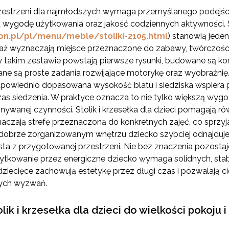
rzestrzeni dla najmłodszych wymaga przemyślanego podejśc
ygodę użytkowania oraz jakość codziennych aktywności. Sto
on.pl/pl/menu/meble/stoliki-2105.html
) stanowią jede
aż wyznaczają miejsce przeznaczone do zabawy, twórczości
 takim zestawie powstają pierwsze rysunki, budowane są ko
wane są proste zadania rozwijające motorykę oraz wyobraźn
powiednio dopasowana wysokość blatu i siedziska wspiera p
s siedzenia. W praktyce oznacza to nie tylko większą wygod
nywanej czynności. Stolik i krzesełka dla dzieci pomagają 
aczają strefę przeznaczoną do konkretnych zajęć, co sprz
dobrze zorganizowanym wnętrzu dziecko szybciej odnajduje s
a z przygotowanej przestrzeni. Nie bez znaczenia pozostaj
ytkowanie przez energiczne dziecko wymaga solidnych, stab
dziecięce zachowują estetykę przez długi czas i pozwalają ci
nych wyzwań.
ik i krzesełka dla dzieci do wielkości pokoju 