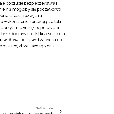
daje poczucie bezpieczeństwa i
enie, niż mogłoby się początkowo
nia czasu i rozwijania
e wykończenie sprawiają, że taki
 tworzyć, uczyć się, odpoczywać
brze dobrany stolik i krzesełka dla
 prawidłową postawę i zachęca do
e miejsce, które każdego dnia
NEXT ARTICLE
łość – stołek na trzech nogach