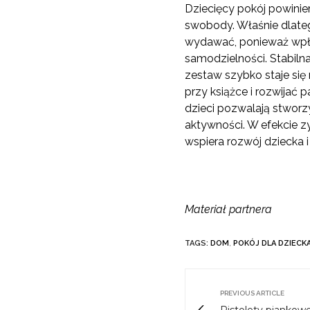
Dziecięcy pokój powinien
swobody. Właśnie dlateg
wydawać, ponieważ wpływ
samodzielności. Stabiln
zestaw szybko staje si
przy książce i rozwijać 
dzieci pozwalają stworz
aktywności. W efekcie zy
wspiera rozwój dziecka 
Materiał partnera
TAGS:
DOM
,
POKÓJ DLA DZIECK
PREVIOUS ARTICLE
Pistolety piankow