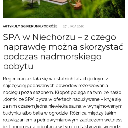
ARTYKUŁY SG
,
KIERUNKI
,
PODRÓŻE
27 LIPCA 2026
SPA w Niechorzu – z czego
naprawdę można skorzystać
podczas nadmorskiego
pobytu
Regeneracja stała się w ostatnich latach jednym z
najczęściej podawanych powodów rezerwowania
noclegu poza sezonem. Kłopot polega na tym, że hasło
„domki ze SPA” bywa w ofertach nadużywane – kryje się
za nim czasem jedna niewielka sauna w wynajmowanym
budynku albo balia w ogrodzie. Różnica między takim
rozwiązaniem a pełnowymiarowym zapleczem wellness
jest ogromna, a orientacja w tym, co faktycznie wchodzi