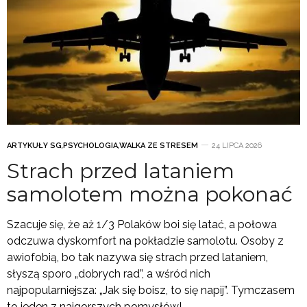
ARTYKUŁY SG
,
PSYCHOLOGIA
,
WALKA ZE STRESEM
24 LIPCA 2026
Strach przed lataniem
samolotem można pokonać
Szacuje się, że aż 1/3 Polaków boi się latać, a połowa
odczuwa dyskomfort na pokładzie samolotu. Osoby z
awiofobią, bo tak nazywa się strach przed lataniem,
słyszą sporo „dobrych rad”, a wśród nich
najpopularniejsza: „Jak się boisz, to się napij”. Tymczasem
to jeden z najgorszych pomysłów!