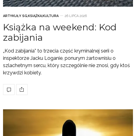
ARTYKUŁY SG
,
KSIĄŻKA
,
KULTURA
26 LIPCA 2026
Książka na weekend: Kod
zabijania
„Kod zabijania” to trzecia część kryminalnej serii o
inspektorze Jacku Loganie, ponurym żartownisiu o
szlachetnym sercu, który szczególnie nie znosi, gdy ktoś
krzywdzi kobiety.