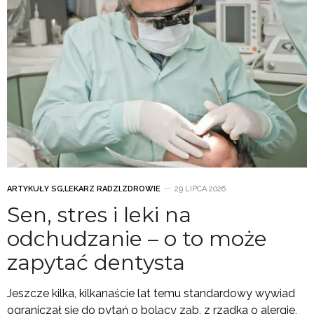
ARTYKUŁY SG
,
LEKARZ RADZI
,
ZDROWIE
29 LIPCA 2026
Sen, stres i leki na
odchudzanie – o to może
zapytać dentysta
Jeszcze kilka, kilkanaście lat temu standardowy wywiad
ograniczał się do pytań o bolący ząb, z rzadka o alergie,