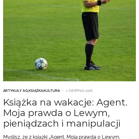
ARTYKUŁY SG
,
KSIĄŻKA
,
KULTURA
1 SIERPNIA 2026
Książka na wakacje: Agent.
Moja prawda o Lewym,
pieniądzach i manipulacji
Myślisz, że z książki „Agent. Moja prawda o Lewym,