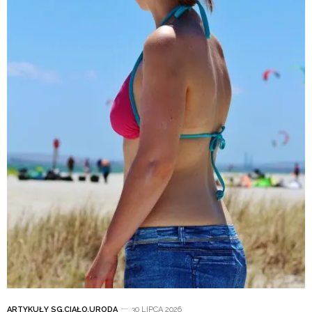
ARTYKUŁY SG
,
CIAŁO
,
URODA
30 LIPCA 2026