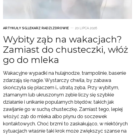
ARTYKUŁY SG
,
LEKARZ RADZI
,
ZDROWIE
20 LIPCA 2026
Wybity ząb na wakacjach?
Zamiast do chusteczki, włóż
go do mleka
Wakacyjne wypadki na hulajnodze, trampolinie, basenie
zdarzają się nagle. Wystarczy chwila, by zabawa
skończyła się płaczem i… utratą zęba. Przy wybitym,
złamanym lub ukruszonym zębie liczy się szybkie
działanie i unikanie popularnych błędów, takich jak
zawijanie go w suchą chusteczkę. Zamiast tego, lepiej
włożyć ząb do mleka albo płynu do soczewek
kontaktowych. Choć brzmi to zaskakująco, w niektórych
sytuacjach właśnie taki krok może zwiększyć szanse na