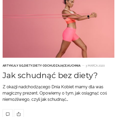
ARTYKUŁY SG
,
DIETY
,
DIETY ODCHUDZAJĄCE
,
KUCHNIA
3 MARCA 2020
Jak schudnąć bez diety?
Z okazji nadchodzącego Dnia Kobiet mamy dla was
magiczny prezent. Opowiemy o tym, jak osiągnąć coś
niemożliwego, czyli jak schudnąć…