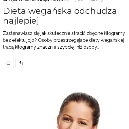
DIETY
,
DIETY ODCHUDZAJĄCE
,
POLECA SIĘ
7 WRZEŚNIA 2015
Dieta wegańska odchudza
najlepiej
Zastanawiasz się jak skutecznie stracić zbędne kilogramy
bez efektu jojo? Osoby przestrzegające diety wegańskiej
tracą kilogramy znacznie szybciej, niż osoby…