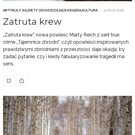
ARTYKUŁY SG
,
DIETY ODCHUDZAJĄCE
,
KSIĄŻKA
,
KULTURA
9 MAJA 2026
Zatruta krew
„Zatruta krew”, nowa powieść Marty Reich z serii true
crime „Tajemnice zbrodni”, czyli opowieści inspirowanych
prawdziwymi zbrodniami z przeszłości, daje okazję, by
zadać pytanie, czy i kiedy fabularyzowanie tragedii ma
sens.