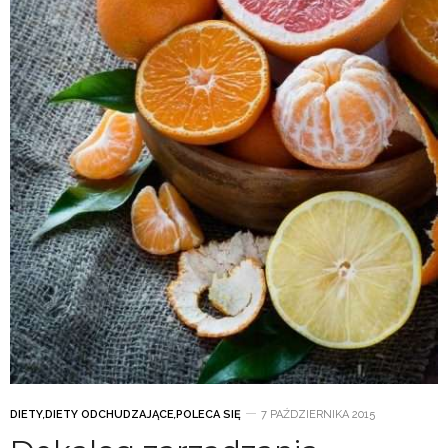
DIETY
,
DIETY ODCHUDZAJĄCE
,
POLECA SIĘ
7 PAŹDZIERNIKA 2015