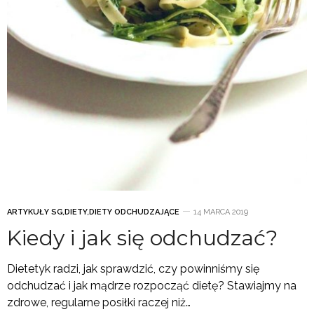
ARTYKUŁY SG
,
DIETY
,
DIETY ODCHUDZAJĄCE
14 MARCA 2019
Kiedy i jak się odchudzać?
Dietetyk radzi, jak sprawdzić, czy powinniśmy się
odchudzać i jak mądrze rozpocząć dietę? Stawiajmy na
zdrowe, regularne posiłki raczej niż…