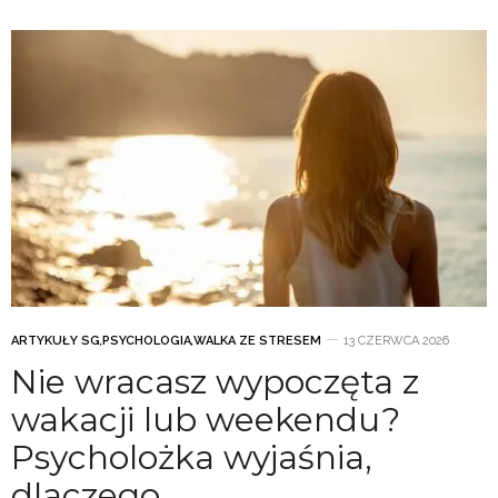
ARTYKUŁY SG
,
PSYCHOLOGIA
,
WALKA ZE STRESEM
13 CZERWCA 2026
Nie wracasz wypoczęta z
wakacji lub weekendu?
Psycholożka wyjaśnia,
dlaczego.