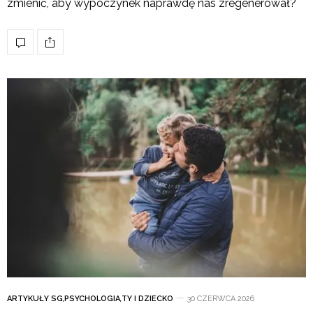
zmienić, aby wypoczynek naprawdę nas zregenerował?
ARTYKUŁY SG
,
PSYCHOLOGIA
,
TY I DZIECKO
30 CZERWCA 2026