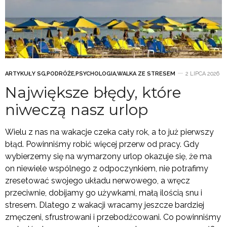
ARTYKUŁY SG
,
PODRÓŻE
,
PSYCHOLOGIA
,
WALKA ZE STRESEM
2 LIPCA 2026
Największe błędy, które
niweczą nasz urlop
Wielu z nas na wakacje czeka cały rok, a to już pierwszy
błąd. Powinniśmy robić więcej przerw od pracy. Gdy
wybierzemy się na wymarzony urlop okazuje się, że ma
on niewiele wspólnego z odpoczynkiem, nie potrafimy
zresetować swojego układu nerwowego, a wręcz
przeciwnie, dobijamy go używkami, małą ilością snu i
stresem. Dlatego z wakacji wracamy jeszcze bardziej
zmęczeni, sfrustrowani i przebodźcowani. Co powinniśmy