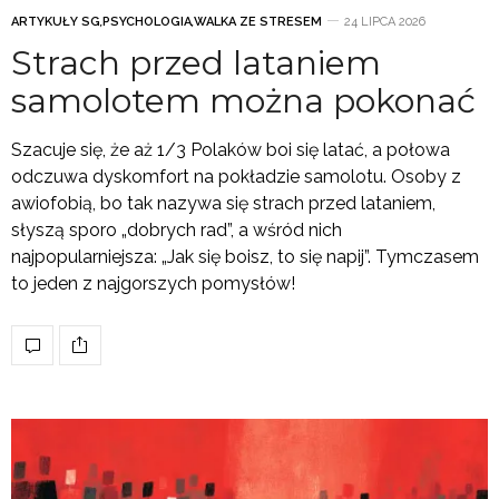
ARTYKUŁY SG
,
PSYCHOLOGIA
,
WALKA ZE STRESEM
24 LIPCA 2026
Strach przed lataniem
samolotem można pokonać
Szacuje się, że aż 1/3 Polaków boi się latać, a połowa
odczuwa dyskomfort na pokładzie samolotu. Osoby z
awiofobią, bo tak nazywa się strach przed lataniem,
słyszą sporo „dobrych rad”, a wśród nich
najpopularniejsza: „Jak się boisz, to się napij”. Tymczasem
to jeden z najgorszych pomysłów!