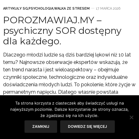
ARTYKUŁY SG
,
PSYCHOLOGIA
,
WALKA ZE STRESEM
17 MARCA 2026
POROZMAWIAJ.MY –
psychiczny SOR dostępny
dla każdego.
Dlaczego młodzi ludzie są dziś bardziej lękowi niż 10 lat
temu? Najnowsze obserwacje ekspertów wskazują, że
ten trend narasta i jest wieloaspektowy – obejmuje
czynniki społeczne, technologiczne oraz indywidualne
doświadczenia młodych ludzi. To pokolenie, które życje w
permanetnym napięciu. Dlatego własnie powstała
platforma POROZMAWIAJ.MY – psychiczny SOR
Ta strona korzysta z ciasteczek aby świadczyć usługi na
dostępny dla każdego.
najwyższym poziomie. Dalsze korzystanie ze strony oznacza,
że zgadzasz się na ich użycie.
ZAMKNIJ
DOWIEDZ SIĘ WIĘCEJ