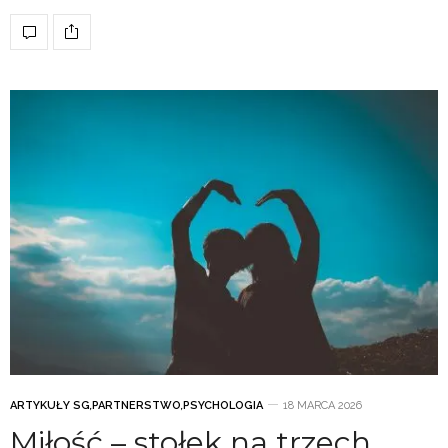
ARTYKUŁY SG
,
PARTNERSTWO
,
PSYCHOLOGIA
18 MARCA 2026
Miłość – stołek na trzech