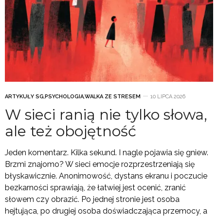
ARTYKUŁY SG
,
PSYCHOLOGIA
,
WALKA ZE STRESEM
10 LIPCA 2026
W sieci ranią nie tylko słowa,
ale też obojętność
Jeden komentarz. Kilka sekund. I nagle pojawia się gniew.
Brzmi znajomo? W sieci emocje rozprzestrzeniają się
błyskawicznie. Anonimowość, dystans ekranu i poczucie
bezkarności sprawiają, że łatwiej jest ocenić, zranić
słowem czy obrazić. Po jednej stronie jest osoba
hejtująca, po drugiej osoba doświadczająca przemocy, a