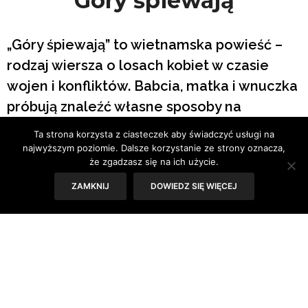
Góry śpiewają
„Góry śpiewają” to wietnamska powieść –
rodzaj wiersza o losach kobiet w czasie
wojen i konfliktów. Babcia, matka i wnuczka
próbują znaleźć własne sposoby na
przetrwanie w trudnych czasach.
Ta strona korzysta z ciasteczek aby świadczyć usługi na
najwyższym poziomie. Dalsze korzystanie ze strony oznacza,
Tekst: Sylwia Skorstad
że zgadzasz się na ich użycie.
ZAMKNIJ
DOWIEDZ SIĘ WIĘCEJ