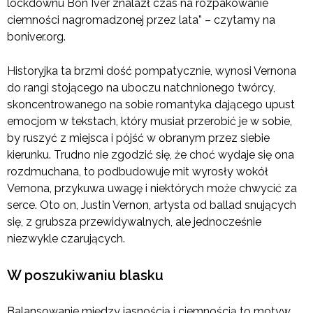
lockdownu Bon Iver znalazł czas na rozpakowanie
ciemności nagromadzonej przez lata” – czytamy na
boniver.org.
Historyjka ta brzmi dość pompatycznie, wynosi Vernona
do rangi stojącego na uboczu natchnionego twórcy,
skoncentrowanego na sobie romantyka dającego upust
emocjom w tekstach, który musiał przerobić je w sobie,
by ruszyć z miejsca i pójść w obranym przez siebie
kierunku. Trudno nie zgodzić się, że choć wydaje się ona
rozdmuchana, to podbudowuje mit wyrosły wokół
Vernona, przykuwa uwagę i niektórych może chwycić za
serce. Oto on, Justin Vernon, artysta od ballad snujących
się, z grubsza przewidywalnych, ale jednocześnie
niezwykle czarujących.
W poszukiwaniu blasku
Balansowanie między jasnością i ciemnością to motyw