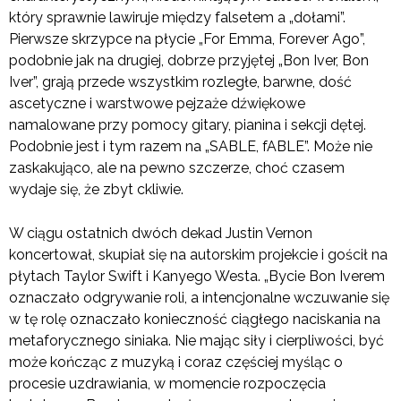
który sprawnie lawiruje między falsetem a „dołami”.
Pierwsze skrzypce na płycie „For Emma, Forever Ago”,
podobnie jak na drugiej, dobrze przyjętej „Bon Iver, Bon
Iver”, grają przede wszystkim rozległe, barwne, dość
ascetyczne i warstwowe pejzaże dźwiękowe
namalowane przy pomocy gitary, pianina i sekcji dętej.
Podobnie jest i tym razem na „SABLE, fABLE”. Może nie
zaskakująco, ale na pewno szczerze, choć czasem
wydaje się, że zbyt ckliwie.
W ciągu ostatnich dwóch dekad Justin Vernon
koncertował, skupiał się na autorskim projekcie i gościł na
płytach Taylor Swift i Kanyego Westa. „Bycie Bon Iverem
oznaczało odgrywanie roli, a intencjonalne wczuwanie się
w tę rolę oznaczało konieczność ciągłego naciskania na
metaforycznego siniaka. Nie mając siły i cierpliwości, być
może kończąc z muzyką i coraz częściej myśląc o
procesie uzdrawiania, w momencie rozpoczęcia