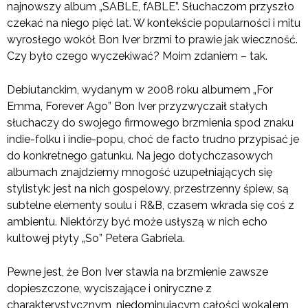
najnowszy album „SABLE, fABLE”. Słuchaczom przyszło
czekać na niego pięć lat. W kontekście popularności i mitu
wyrosłego wokół Bon Iver brzmi to prawie jak wieczność.
Czy było czego wyczekiwać? Moim zdaniem – tak.
Debiutanckim, wydanym w 2008 roku albumem „For
Emma, Forever Ago” Bon Iver przyzwyczaił stałych
słuchaczy do swojego firmowego brzmienia spod znaku
indie-folku i indie-popu, choć de facto trudno przypisać je
do konkretnego gatunku. Na jego dotychczasowych
albumach znajdziemy mnogość uzupełniających się
stylistyk: jest na nich gospelowy, przestrzenny śpiew, są
subtelne elementy soulu i R&B, czasem wkrada się coś z
ambientu. Niektórzy być może usłyszą w nich echo
kultowej płyty „So” Petera Gabriela.
Pewne jest, że Bon Iver stawia na brzmienie zawsze
dopieszczone, wyciszające i oniryczne z
charakterystycznym, niedominującym całości wokalem,