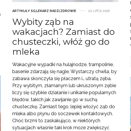
ARTYKUŁY SG
,
LEKARZ RADZI
,
ZDROWIE
20 LIPCA 2026
h
Wybity ząb na
wakacjach? Zamiast do
chusteczki, włóż go do
mleka
Wakacyjne wypadki na hulajnodze, trampolinie,
basenie zdarzają się nagle. Wystarczy chwila, by
zabawa skończyła się płaczem i… utratą zęba.
Przy wybitym, złamanym lub ukruszonym zębie
liczy się szybkie działanie i unikanie popularnych
błędów, takich jak zawijanie go w suchą
chusteczkę. Zamiast tego, lepiej włożyć ząb do
mleka albo płynu do soczewek kontaktowych.
Choć brzmi to zaskakująco, w niektórych
sytuacjach właśnie taki krok może zwiększyć