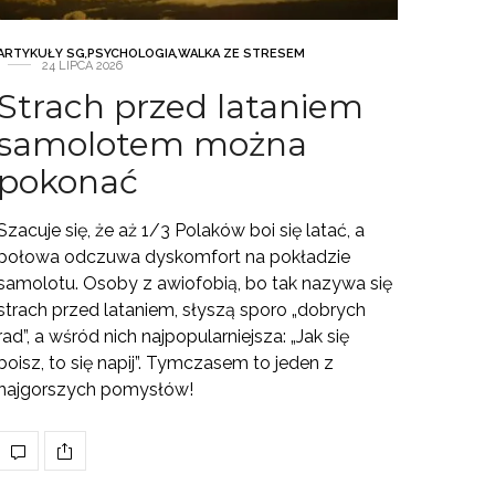
ARTYKUŁY SG
,
PSYCHOLOGIA
,
WALKA ZE STRESEM
24 LIPCA 2026
Strach przed lataniem
samolotem można
pokonać
Szacuje się, że aż 1/3 Polaków boi się latać, a
połowa odczuwa dyskomfort na pokładzie
samolotu. Osoby z awiofobią, bo tak nazywa się
strach przed lataniem, słyszą sporo „dobrych
rad”, a wśród nich najpopularniejsza: „Jak się
boisz, to się napij”. Tymczasem to jeden z
najgorszych pomysłów!