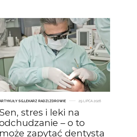
ARTYKUŁY SG
,
LEKARZ RADZI
,
ZDROWIE
29 LIPCA 2026
Sen, stres i leki na
odchudzanie – o to
może zapytać dentysta