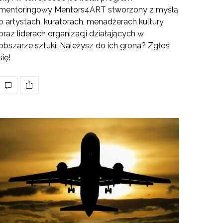
mentoringowy Mentors4ART stworzony z myślą
o artystach, kuratorach, menadżerach kultury
oraz liderach organizacji działających w
obszarze sztuki. Należysz do ich grona? Zgłoś
się!