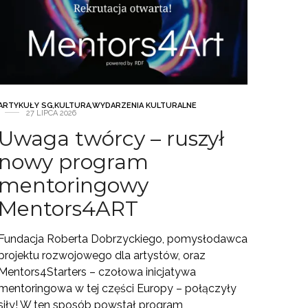
ARTYKUŁY SG
,
KULTURA
,
WYDARZENIA KULTURALNE
27 LIPCA 2026
Uwaga twórcy – ruszył
nowy program
mentoringowy
Mentors4ART
Fundacja Roberta Dobrzyckiego, pomysłodawca
projektu rozwojowego dla artystów, oraz
Mentors4Starters – czołowa inicjatywa
mentoringowa w tej części Europy – połączyły
siły! W ten sposób powstał program