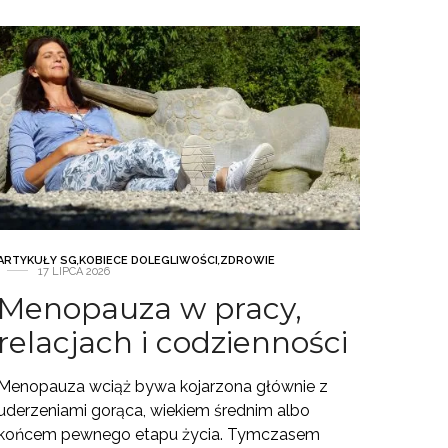
ARTYKUŁY SG
,
KOBIECE DOLEGLIWOŚCI
,
ZDROWIE
17 LIPCA 2026
Menopauza w pracy,
relacjach i codzienności
Menopauza wciąż bywa kojarzona głównie z
uderzeniami gorąca, wiekiem średnim albo
końcem pewnego etapu życia. Tymczasem