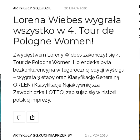
ARTYKUŁY SG
,
LUDZIE
26 LIPCA 2026
w
Lorena Wiebes wygrała
wszystko w 4. Tour de
Pologne Women!
Zwycięstwem Loreny Wiebes zakończył się 4.
Tour de Pologne Women. Holenderka była
bezkonkurencyjna w tegorocznej edycji wyścigu
– wygrała 3 etapy oraz Klasyfikację Generalną
ORLEN i Klasyfikację Najaktywniejsza
Zawodniczka LOTTO, zapisując się w historii
polskiej imprezy.
ARTYKUŁY SG
,
KUCHNIA
,
PRZEPISY
23 LIPCA 2026