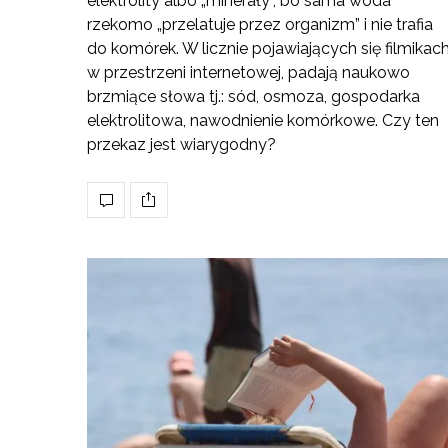
elektrolity albo „minerały”, bo sama woda
rzekomo „przelatuje przez organizm” i nie trafia
do komórek. W licznie pojawiających się filmikac
w przestrzeni internetowej, padają naukowo
brzmiące słowa tj.: sód, osmoza, gospodarka
elektrolitowa, nawodnienie komórkowe. Czy ten
przekaz jest wiarygodny?