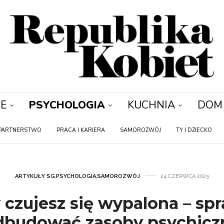
E
PSYCHOLOGIA
KUCHNIA
DOM
PARTNERSTWO
PRACA I KARIERA
SAMOROZWÓJ
TY I DZIECKO
ARTYKUŁY SG
,
PSYCHOLOGIA
,
SAMOROZWÓJ
24 CZERWCA 2025
y czujesz się wypalona – sp
dbudować zasoby psychicz