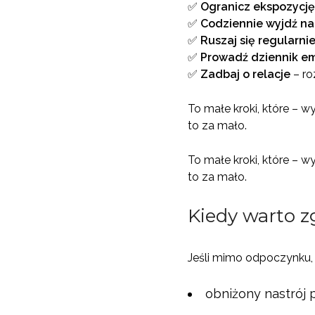
✅
Ogranicz ekspozycję
✅
Codziennie wyjdź na
✅
Ruszaj się regularni
✅
Prowadź dziennik em
✅
Zadbaj o relacje
– ro
To małe kroki, które –
to za mało.
To małe kroki, które –
to za mało.
Kiedy warto z
Jeśli mimo odpoczynku, k
obniżony nastrój 