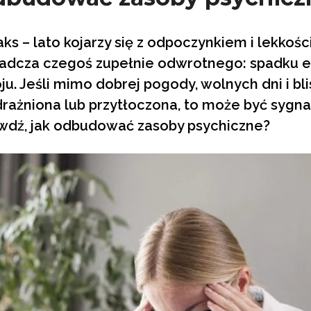
aks – lato kojarzy się z odpoczynkiem i lekkośc
adcza czegoś zupełnie odwrotnego: spadku en
u. Jeśli mimo dobrej pogody, wolnych dni i bli
drażniona lub przytłoczona, to może być sygn
awdź, jak odbudować zasoby psychiczne?