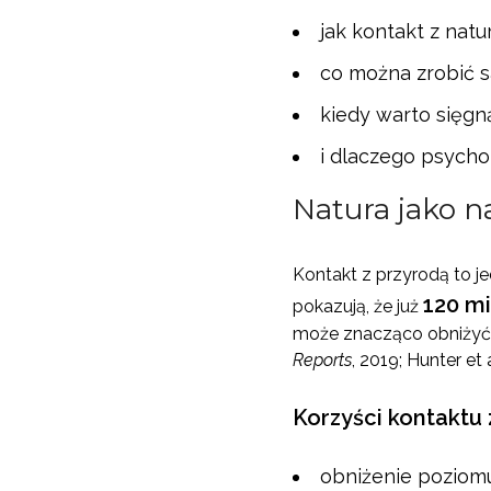
jak kontakt z nat
co można zrobić s
kiedy warto sięgn
i dlaczego psycho
Natura jako n
Kontakt z przyrodą to j
120 m
pokazują, że już
może znacząco obniżyć 
Reports
, 2019; Hunter et a
Korzyści kontaktu 
obniżenie poziomu 