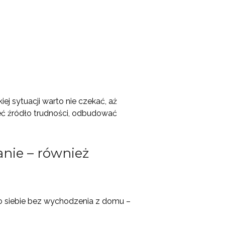
j sytuacji warto nie czekać, aż
ieć źródło trudności, odbudować
anie – również
 o siebie bez wychodzenia z domu –