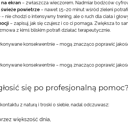
 na ekran
– zwłaszcza wieczorem. Nadmiar bodźców cyfro
 świeże powietrze
– nawet 15–20 minut wśród zieleni potrafi
e
– nie chodzi o intensywny trening, ale o ruch dla ciała i głow
ocji
– zapisuj, jak się czujesz i co ci pomaga. Zwiększa to s
zmowa z kimś bliskim potrafi działać terapeutycznie.
 wykonywane konsekwentnie – mogą znacząco poprawić jakość
 wykonywane konsekwentnie – mogą znacząco poprawić jakość
głosić się po profesjonalną pomoc
ontaktu z naturą i troski o siebie, nadal odczuwasz:
przez większość dnia,