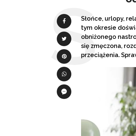
Słońce, urlopy, rel
tym okresie doświ
obniżonego nastroj
się zmęczona, roz
przeciążenia. Spr