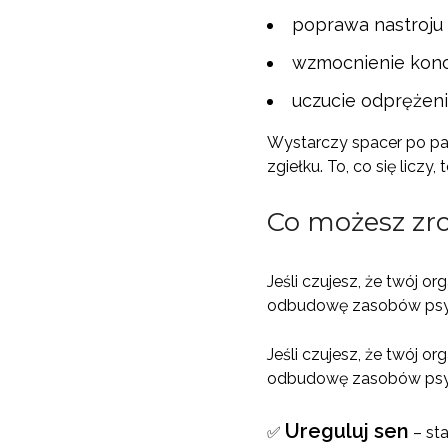
poprawa nastroju i
wzmocnienie konce
uczucie odprężeni
Wystarczy spacer po par
zgiełku. To, co się licz
Co możesz zr
Jeśli czujesz, że twój o
odbudowę zasobów psy
Jeśli czujesz, że twój o
odbudowę zasobów psy
Ureguluj sen
✅
– sta