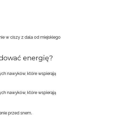
e w ciszy z dala od miejskiego
udować energię?
nych nawyków, które wspierają
nych nawyków, które wspierają
zenie przed snem.