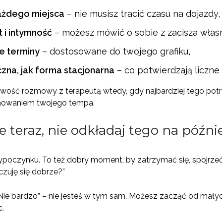
każdego miejsca
– nie musisz tracić czasu na dojazdy,
 i intymność
– możesz mówić o sobie z zacisza własn
e terminy
– dostosowane do twojego grafiku,
czna, jak forma stacjonarna
– co potwierdzają liczne
liwość rozmowy z terapeutą wtedy, gdy najbardziej tego potr
anowaniem twojego tempa.
e teraz, nie odkładaj tego na późni
wypoczynku. To też dobry moment, by zatrzymać się, spojrzeć
czuję się dobrze?”
Nie bardzo” – nie jesteś w tym sam. Możesz zacząć od małych
c.