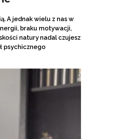
ią. A jednak wielu z nas w
ergii, braku motywacji,
skości natury nadal czujesz
ał psychicznego