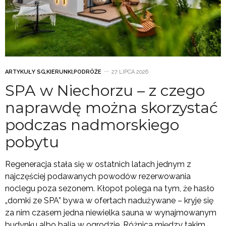
ARTYKUŁY SG
,
KIERUNKI
,
PODRÓŻE
27 LIPCA 2026
SPA w Niechorzu – z czego
naprawdę można skorzystać
podczas nadmorskiego
pobytu
Regeneracja stała się w ostatnich latach jednym z
najczęściej podawanych powodów rezerwowania
noclegu poza sezonem. Kłopot polega na tym, że hasło
„domki ze SPA” bywa w ofertach nadużywane – kryje się
za nim czasem jedna niewielka sauna w wynajmowanym
budynku albo balia w ogrodzie. Różnica między takim