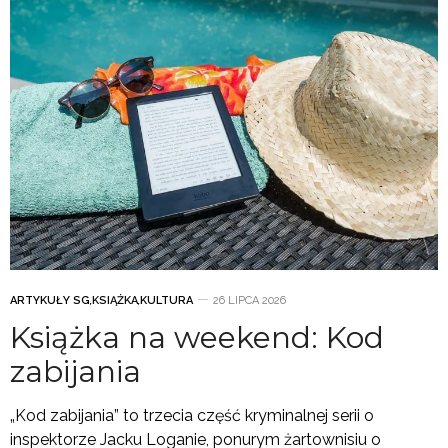
ARTYKUŁY SG
,
KSIĄŻKA
,
KULTURA
26 LIPCA 2026
Książka na weekend: Kod
zabijania
„Kod zabijania” to trzecia część kryminalnej serii o
inspektorze Jacku Loganie, ponurym żartownisiu o