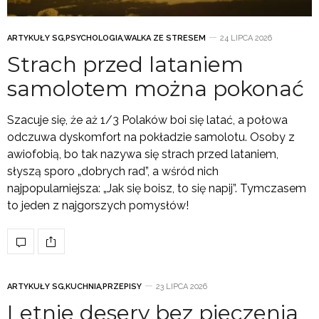
ARTYKUŁY SG
,
PSYCHOLOGIA
,
WALKA ZE STRESEM
24 LIPCA 2026
Strach przed lataniem
samolotem można pokonać
Szacuje się, że aż 1/3 Polaków boi się latać, a połowa
odczuwa dyskomfort na pokładzie samolotu. Osoby z
awiofobią, bo tak nazywa się strach przed lataniem,
słyszą sporo „dobrych rad”, a wśród nich
najpopularniejsza: „Jak się boisz, to się napij”. Tymczasem
to jeden z najgorszych pomysłów!
ARTYKUŁY SG
,
KUCHNIA
,
PRZEPISY
23 LIPCA 2026
Letnie desery bez pieczenia