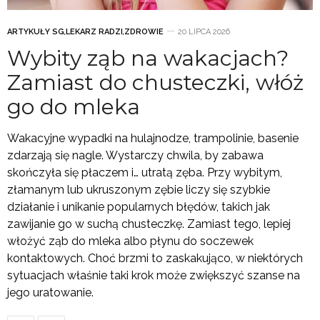
ARTYKUŁY SG
,
LEKARZ RADZI
,
ZDROWIE
20 LIPCA 2026
Wybity ząb na wakacjach?
Zamiast do chusteczki, włóż
go do mleka
Wakacyjne wypadki na hulajnodze, trampolinie, basenie
zdarzają się nagle. Wystarczy chwila, by zabawa
skończyła się płaczem i… utratą zęba. Przy wybitym,
złamanym lub ukruszonym zębie liczy się szybkie
działanie i unikanie popularnych błędów, takich jak
zawijanie go w suchą chusteczkę. Zamiast tego, lepiej
włożyć ząb do mleka albo płynu do soczewek
kontaktowych. Choć brzmi to zaskakująco, w niektórych
sytuacjach właśnie taki krok może zwiększyć szanse na
jego uratowanie.