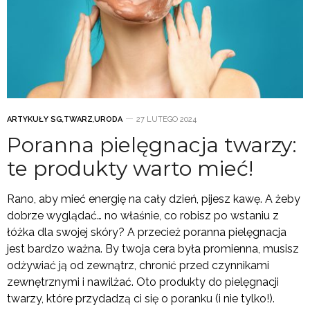
ARTYKUŁY SG
,
TWARZ
,
URODA
27 LUTEGO 2024
Poranna pielęgnacja twarzy:
te produkty warto mieć!
Rano, aby mieć energię na cały dzień, pijesz kawę. A żeby
dobrze wyglądać… no właśnie, co robisz po wstaniu z
łóżka dla swojej skóry? A przecież poranna pielęgnacja
jest bardzo ważna. By twoja cera była promienna, musisz
odżywiać ją od zewnątrz, chronić przed czynnikami
zewnętrznymi i nawilżać. Oto produkty do pielęgnacji
twarzy, które przydadzą ci się o poranku (i nie tylko!).