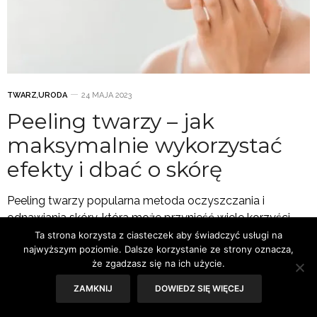
TWARZ
,
URODA
24 MAJA 2023
Peeling twarzy – jak
maksymalnie wykorzystać
efekty i dbać o skórę
Peeling twarzy popularna metoda oczyszczania i
odnawiania skóry, która może przynieść wiele korzyści.
Jednak aby osiągnąć maksymalne efekty i utrzymać
Ta strona korzysta z ciasteczek aby świadczyć usługi na
najwyższym poziomie. Dalsze korzystanie ze strony oznacza,
zdrową skórę, warto zastosować kilka ważnych kroków:
że zgadzasz się na ich użycie.
przed i po zabiegu.
ZAMKNIJ
DOWIEDZ SIĘ WIĘCEJ