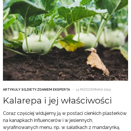
ARTYKUŁY SG
,
DIETY
,
ZDANIEM EKSPERTA
15 PAŹDZIERNIKA 2025
Kalarepa i jej właściwości
Coraz częściej widujemy ją w postaci cienkich plasterków
na kanapkach influencerów i w jesiennych,
wyrafinowanych menu, np. w sałatkach z mandarynką,