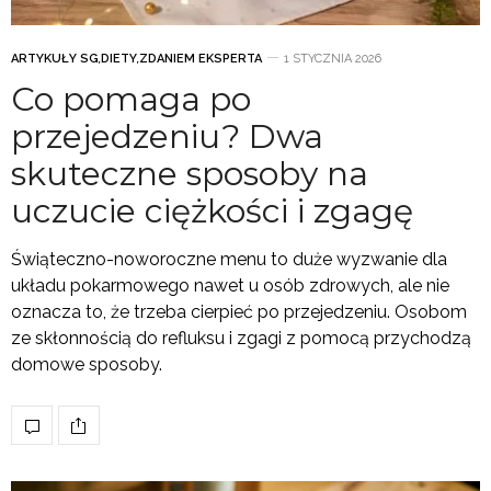
ARTYKUŁY SG
,
DIETY
,
ZDANIEM EKSPERTA
1 STYCZNIA 2026
Co pomaga po
przejedzeniu? Dwa
skuteczne sposoby na
uczucie ciężkości i zgagę
Świąteczno-noworoczne menu to duże wyzwanie dla
układu pokarmowego nawet u osób zdrowych, ale nie
oznacza to, że trzeba cierpieć po przejedzeniu. Osobom
ze skłonnością do refluksu i zgagi z pomocą przychodzą
domowe sposoby.