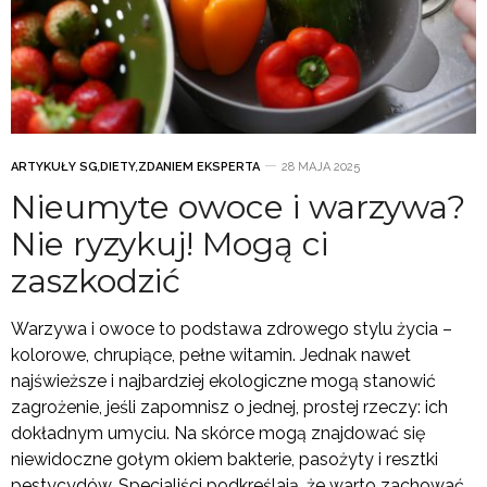
ARTYKUŁY SG
,
DIETY
,
ZDANIEM EKSPERTA
28 MAJA 2025
Nieumyte owoce i warzywa?
Nie ryzykuj! Mogą ci
zaszkodzić
Warzywa i owoce to podstawa zdrowego stylu życia –
kolorowe, chrupiące, pełne witamin. Jednak nawet
najświeższe i najbardziej ekologiczne mogą stanowić
zagrożenie, jeśli zapomnisz o jednej, prostej rzeczy: ich
dokładnym umyciu. Na skórce mogą znajdować się
niewidoczne gołym okiem bakterie, pasożyty i resztki
pestycydów. Specjaliści podkreślają, że warto zachować