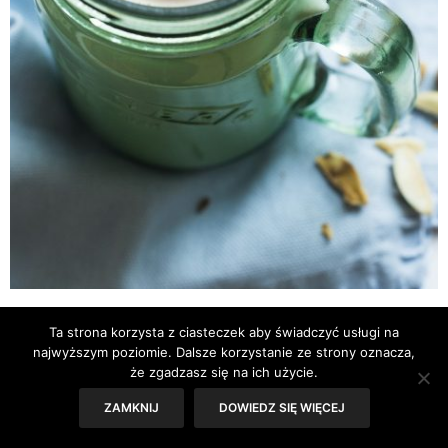
DIETY
,
ZDANIEM EKSPERTA
18 KWIETNIA 2024
Ta strona korzysta z ciasteczek aby świadczyć usługi na
Koktajl z mango i masłem
najwyższym poziomie. Dalsze korzystanie ze strony oznacza,
że zgadzasz się na ich użycie.
orzechowym – dla zdrowych
ZAMKNIJ
DOWIEDZ SIĘ WIĘCEJ
zębów