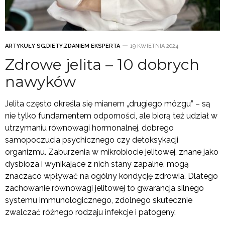
ARTYKUŁY SG
,
DIETY
,
ZDANIEM EKSPERTA
19 KWIETNIA 2024
Zdrowe jelita – 10 dobrych
nawyków
Jelita często określa się mianem „drugiego mózgu” – są
nie tylko fundamentem odporności, ale biorą też udział w
utrzymaniu równowagi hormonalnej, dobrego
samopoczucia psychicznego czy detoksykacji
organizmu. Zaburzenia w mikrobiocie jelitowej, znane jako
dysbioza i wynikające z nich stany zapalne, mogą
znacząco wpływać na ogólny kondycję zdrowia. Dlatego
zachowanie równowagi jelitowej to gwarancja silnego
systemu immunologicznego, zdolnego skutecznie
zwalczać różnego rodzaju infekcje i patogeny.