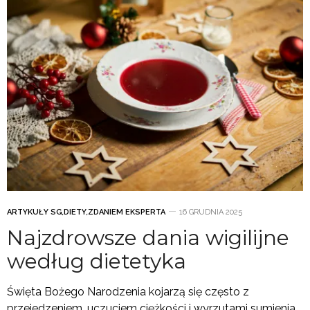
ARTYKUŁY SG
,
DIETY
,
ZDANIEM EKSPERTA
16 GRUDNIA 2025
Najzdrowsze dania wigilijne
według dietetyka
Święta Bożego Narodzenia kojarzą się często z
przejedzeniem, uczuciem ciężkości i wyrzutami sumienia.