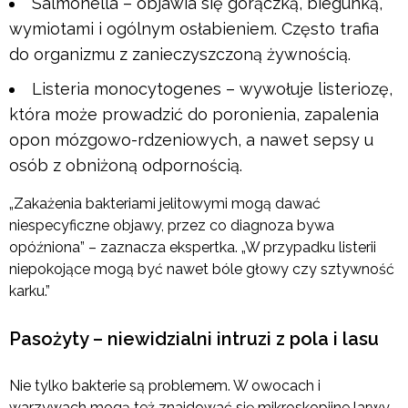
Salmonella – objawia się gorączką, biegunką,
wymiotami i ogólnym osłabieniem. Często trafia
do organizmu z zanieczyszczoną żywnością.
Listeria monocytogenes – wywołuje listeriozę,
która może prowadzić do poronienia, zapalenia
opon mózgowo-rdzeniowych, a nawet sepsy u
osób z obniżoną odpornością.
„Zakażenia bakteriami jelitowymi mogą dawać
niespecyficzne objawy, przez co diagnoza bywa
opóźniona” – zaznacza ekspertka. „W przypadku listerii
niepokojące mogą być nawet bóle głowy czy sztywność
karku.”
Pasożyty – niewidzialni intruzi z pola i lasu
Nie tylko bakterie są problemem. W owocach i
warzywach mogą też znajdować się mikroskopijne larwy