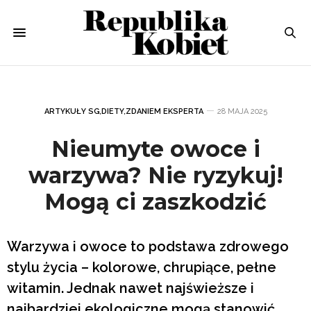
ARTYKUŁY SG
,
DIETY
,
ZDANIEM EKSPERTA
28 MAJA 2025
Nieumyte owoce i
warzywa? Nie ryzykuj!
Mogą ci zaszkodzić
Warzywa i owoce to podstawa zdrowego
stylu życia – kolorowe, chrupiące, pełne
witamin. Jednak nawet najświeższe i
najbardziej ekologiczne mogą stanowić