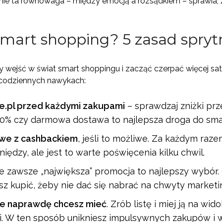
śnie ta równowaga – między emocją a rozsądkiem – sprawia,
smart shopping? 5 zasad spry
eby wejść w świat smart shoppingu i zacząć czerpać więcej sa
 codziennych nawykach:
.pl przed każdymi zakupami
– sprawdzaj zniżki pr
0% czy darmowa dostawa to najlepsza droga do sma
owe z cashbackiem
, jeśli to możliwe. Za każdym ra
niędzy, ale jest to warte poświęcenia kilku chwil.
ie zawsze „największa” promocja to najlepszy wybór.
sz kupić, żeby nie dać się nabrać na chwyty market
óre naprawdę chcesz mieć
. Zrób listę i miej ją na wi
ni. W ten sposób unikniesz impulsywnych zakupów i 