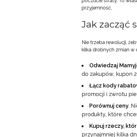
poczucie straty. To wła
przyjemność.
Jak zacząć 
Nie trzeba rewolucji, ż
kilka drobnych zmian w
Odwiedzaj Mamyje
do zakupów, kupon 2
Łącz kody rabat
promocji i zwrotu pie
Porównuj ceny
. N
produkty, które chce
Kupuj rzeczy, kt
przynajmniej kilka d