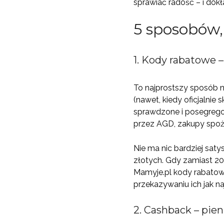
sprawiać radość – i dokł
5 sposobów, 
1. Kody rabatowe – 
To najprostszy sposób n
(nawet, kiedy oficjalnie
sprawdzone i posegregow
przez AGD, zakupy spo
Nie ma nic bardziej saty
złotych. Gdy zamiast 200
Mamyje.pl kody rabatowe
przekazywaniu ich jak n
2. Cashback – pien