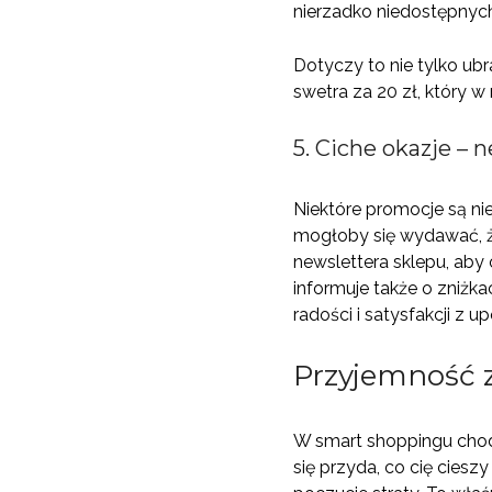
nierzadko niedostępnych
Dotyczy to nie tylko ub
swetra za 20 zł, który 
5. Ciche okazje –
Niektóre promocje są ni
mogłoby się wydawać, ż
newslettera sklepu, aby
informuje także o zniżkac
radości i satysfakcji z 
Przyjemność z
W smart shoppingu chodz
się przyda, co cię ciesz