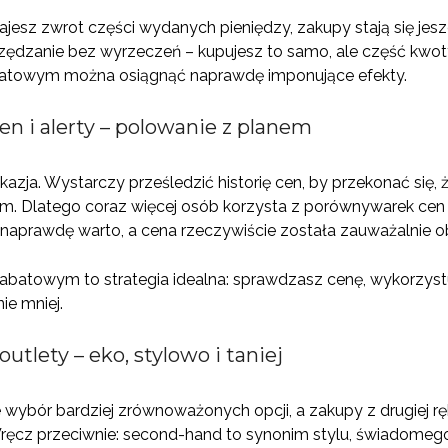
jesz zwrot części wydanych pieniędzy, zakupy stają się jes
zędzanie bez wyrzeczeń – kupujesz to samo, ale część kwot
batowym można osiągnąć naprawdę imponujące efekty.
en i alerty – polowanie z planem
azja. Wystarczy prześledzić historię cen, by przekonać się, 
Dlatego coraz więcej osób korzysta z porównywarek cen i u
naprawdę warto, a cena rzeczywiście została zauważalnie o
abatowym to strategia idealna: sprawdzasz cenę, wykorzyst
ie mniej.
utlety – eko, stylowo i taniej
 wybór bardziej zrównoważonych opcji, a zakupy z drugiej rę
cz przeciwnie: second-hand to synonim stylu, świadomego 