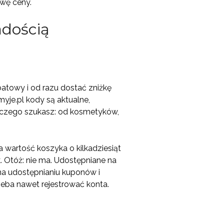
owę ceny.
adością
batowy i od razu dostać zniżkę
myje.pl kody są aktualne,
, czego szukasz: od kosmetyków,
a wartość koszyka o kilkadziesiąt
k. Otóż: nie ma. Udostępniane na
na udostępnianiu kuponów i
zeba nawet rejestrować konta.