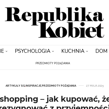
IE
PSYCHOLOGIA
KUCHNIA
DOM
PRZEDMIOTY POŻĄDANIA
ARTYKUŁY SG
,
INSPIRACJE
,
PRZEDMIOTY POŻĄDANIA
27 MAJA 2025
shopping – jak kupować, ż
rezygnować z przyjemnośc