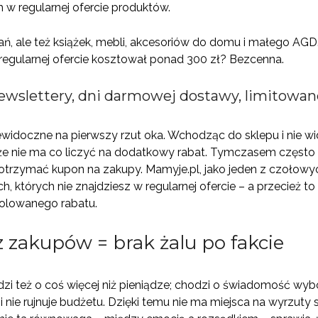
 w regularnej ofercie produktów.
rań, ale też książek, mebli, akcesoriów do domu i małego A
w regularnej ofercie kosztował ponad 300 zł? Bezcenna.
 newslettery, dni darmowej dostawy, limitowan
ewidoczne na pierwszy rzut oka. Wchodząc do sklepu i nie wi
e nie ma co liczyć na dodatkowy rabat. Tymczasem często 
 otrzymać kupon na zakupy. Mamyje.pl, jako jeden z czołowy
h, których nie znajdziesz w regularnej ofercie – a przecież t
upolowanego rabatu.
 zakupów = brak żalu po fakcie
i też o coś więcej niż pieniądze; chodzi o świadomość wybor
y i nie rujnuje budżetu. Dzięki temu nie ma miejsca na wyrzut