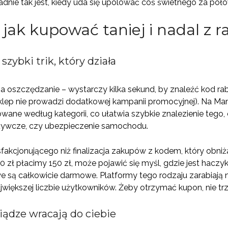
adnie tak jest, kiedy uda się upolować coś świetnego za poł
jak kupować taniej i nadal z r
szybki trik, który działa
a oszczędzanie – wystarczy kilka sekund, by znaleźć kod ra
 sklep nie prowadzi dodatkowej kampanii promocyjnej). Na Ma
ane według kategorii, co ułatwia szybkie znalezienie tego
żywcze, czy ubezpieczenie samochodu.
sfakcjonującego niż finalizacja zakupów z kodem, który obniż
 zł płacimy 150 zł, może pojawić się myśl, gdzie jest haczy
 są całkowicie darmowe. Platformy tego rodzaju zarabiają 
ajwiększej liczbie użytkowników. Żeby otrzymać kupon, nie tr
iądze wracają do ciebie