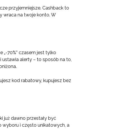
zcze przyjemniejsze. Cashback to
y wraca na twoje konto. W
że „-70%” czasem jest tylko
stawia alerty – to sposób na to,
bniżona.
ujesz kod rabatowy, kupujesz bez
ki już dawno przestały być
wyboru i często unikatowych, a