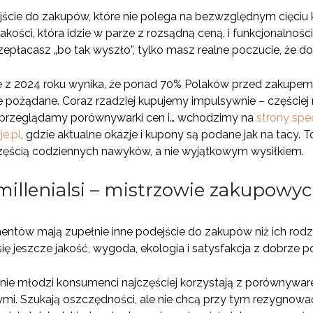
ście do zakupów, które nie polega na bezwzględnym cięciu k
akości, która idzie w parze z rozsądną ceną, i funkcjonalnoś
rzepłacasz „bo tak wyszło”, tylko masz realne poczucie, że d
z 2024 roku wynika, że ponad 70% Polaków przed zakupem o
 pożądane. Coraz rzadziej kupujemy impulsywnie – częściej 
przeglądamy porównywarki cen i… wchodzimy na
strony spec
je.pl
, gdzie aktualne okazje i kupony są podane jak na tacy. T
częścią codziennych nawyków, a nie wyjątkowym wysiłkiem.
 millenialsi – mistrzowie zakupowyc
tów mają zupełnie inne podejście do zakupów niż ich rodzice
się jeszcze jakość, wygoda, ekologia i satysfakcja z dobrze po
ie młodzi konsumenci najczęściej korzystają z porównyware
mi. Szukają oszczędności, ale nie chcą przy tym rezygnowa