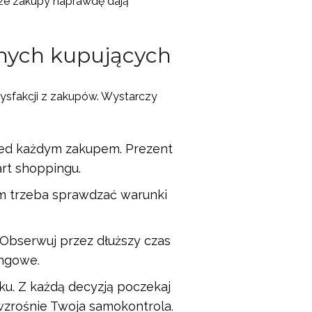
 że zakupy naprawdę dają
tnych kupujących
tysfakcji z zakupów. Wystarczy
zed każdym zakupem. Prezent
rt shoppingu.
zem trzeba sprawdzać warunki
 Obserwuj przez dłuższy czas
ingowe.
doku. Z każdą decyzją poczekaj
wzrośnie Twoja samokontrola.