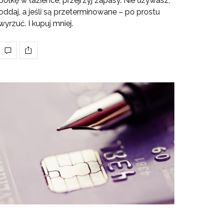
półkę w łazience, przejrzyj zapasy. Nie używasz,
oddaj, a jeśli są przeterminowane – po prostu
wyrzuć. I kupuj mniej.