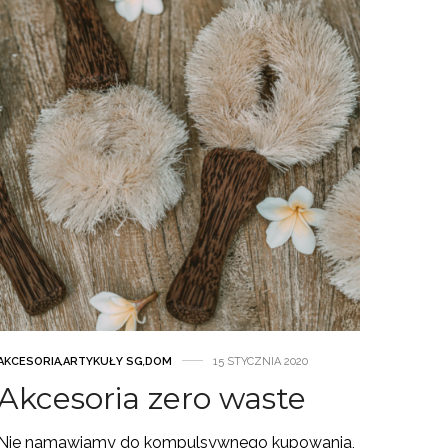
AKCESORIA
,
ARTYKUŁY SG
,
DOM
15 STYCZNIA 2020
Akcesoria zero waste
Nie namawiamy do kompulsywnego kupowania,