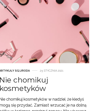
ARTYKUŁY SG
,
URODA
25 STYCZNIA 2021
Nie chomikuj
kosmetyków
Nie chomikuj kosmetyków w nadziei, że kiedyś
mogą się przydać. Zamiast wrzucać je na dolną