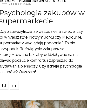
ARTYKUŁY SG
,
PSYCHOLOGIA
,
WALKA ZE STRESEM
28 SIERPNIA 2020
Psychologia zakupów w
supermarkecie
Czy zauważyliście, że wszędzie na świecie, czy
to w Warszawie, Nowym Jorku czy Melbourne,
supermarkety wyglądają podobnie? To nie
przypadek. Te świątynie zakupów są
zaprojektowane tak, aby oddziaływać na nas,
dawać poczucie komfortu i zapraszać do
wydawania pieniędzy. Czy istnieje psychologia
zakupów? Owszem!