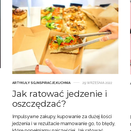
ARTYKUŁY SG
,
INSPIRACJE
,
KUCHNIA
29 WRZEŚNIA 2022
Jak ratować jedzenie i
oszczędzać?
Impulsywne zakupy, kupowanie za dużej ilości
jedzenia i w rezultacie marnowanie go, to błędy,
które popełniamy najczęściej. Jak ratować