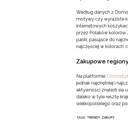
Według danych z Domodi.
motywy czy wyraziste ko
internetowych koszykach 
przez Polaków kolorów zn
paski, pasujące do najch
najczęściej w kolorach:
Zakupowe regiony
Na platformie
Domodi.p
jednak najchętniej i na
aktywności znaleźli się 
daleko w tyle resztę kr
wielkopolskiego oraz p
TAGS:
TRENDY
,
ZAKUPY