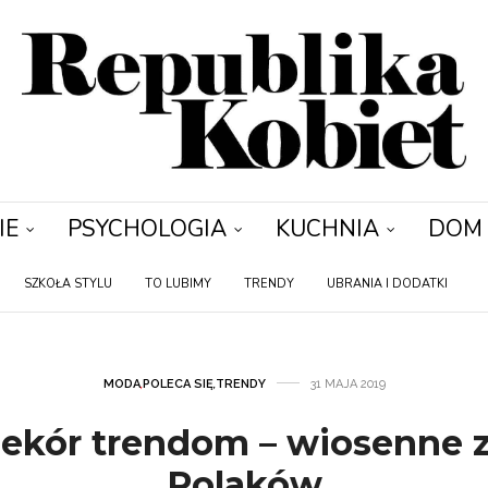
IE
PSYCHOLOGIA
KUCHNIA
DOM
SZKOŁA STYLU
TO LUBIMY
TRENDY
UBRANIA I DODATKI
MODA
,
POLECA SIĘ
,
TRENDY
31 MAJA 2019
zekór trendom – wiosenne 
Polaków