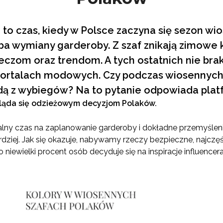
 to czas, kiedy w Polsce zaczyna się sezon wio
ba wymiany garderoby. Z szaf znikają zimowe kur
czom oraz trendom. A tych ostatnich nie bra
portalach modowych. Czy podczas wiosennyc
modą z wybiegów? Na to pytanie odpowiada p
gląda się odzieżowym decyzjom Polaków.
alny czas na zaplanowanie garderoby i dokładne przemyśleni
rdziej. Jak się okazuje, nabywamy rzeczy bezpieczne, najczę
 niewielki procent osób decyduje się na inspiracje influence