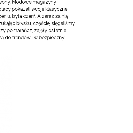
z neony. Modowe magazyny
Polacy pokazali swoje klasyczne
u, była czerń. A zaraz za nią
zukając błysku, częściej sięgaliśmy
czy pomarańcz, zajęły ostatnie
ą do trendów i w bezpieczny