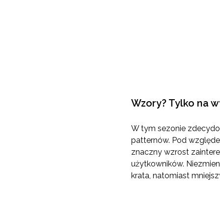
Wzory? Tylko na 
W tym sezonie zdecydowa
patternów. Pod względem 
znaczny wzrost zainter
użytkowników. Niezmienn
krata, natomiast mniejs