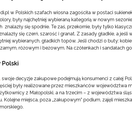
pl w Polskich szafach wiosna zagościła w postaci sukienek
lory, były najchętniej wybieraną kategorią w nowym sezonie
znalazły się spodnie. Te zaś, przekornie, były tylko klasycz
alazły się czerń, szarość i granat. Z zasady gładkie, a jeśli 
ętniej wybieranych, gładkich topów. Jeśli chodzi o buty: kobi
 czarnym, różowym i beżowym. Na czółenkach i sandałach gośc
 Polski
l
swoje decyzje zakupowe podejmują konsumenci z całej Pol
jczęściej były realizowane przez mieszkańców województwa 
użytkownicy z Małopolski, a na trzecim – z województwa śląsk
aju. Kolejne miejsca, poza „zakupowym” podium, zajęli miesz
omorskiego.