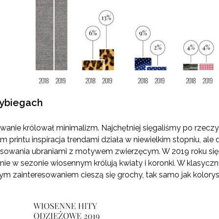
wybiegach
nie królował minimalizm. Najchętniej sięgaliśmy po rzeczy 
printu inspiracja trendami działa w niewielkim stopniu, ale 
esowania ubraniami z motywem zwierzęcym. W 2019 roku sięg
ie w sezonie wiosennym królują kwiaty i koronki. W klasycz
zym zainteresowaniem cieszą się grochy, tak samo jak kolory