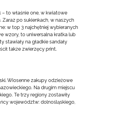
 – to właśnie one, w kwiatowe
. Zaraz po sukienkach, w naszych
ne: w top 3 najchętniej wybieranych
we wzory, to uniwersalna kratka lub
ety stawiały na gładkie sandały
ił także zwierzęcy print.
ski. Wiosenne zakupy odzieżowe
mazowieckiego. Na drugim miejscu
iego. Te trzy regiony zostawiły
kańcy województw: dolnośląskiego,