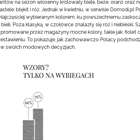
antów na sezon wiosenny królowały biele, beże, oranż ora
ele: błękit i róż. Jednak w kwietniu, w serwisie Domodi.pl 
ajczęściej wybieranym kolorem, ku powszechnemu zaskoczeni
ieli. Poza klasyką, w czołówce znalazły się róż i niebieski. S
a promowane przez magazyny mocne kolory, takie jak: fiolet 
stawieniu. To pokazuje, jak zachowawczo Polacy podchodz
y w swoich modowych decyzjach.