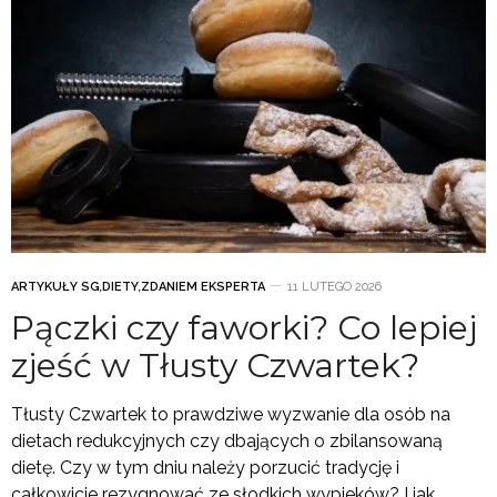
ARTYKUŁY SG
,
DIETY
,
ZDANIEM EKSPERTA
11 LUTEGO 2026
Pączki czy faworki? Co lepiej
zjeść w Tłusty Czwartek?
Tłusty Czwartek to prawdziwe wyzwanie dla osób na
dietach redukcyjnych czy dbających o zbilansowaną
dietę. Czy w tym dniu należy porzucić tradycję i
całkowicie rezygnować ze słodkich wypieków? I jak