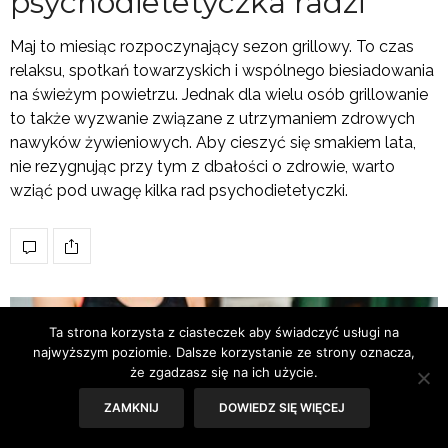
psychodietetyczka radzi
Maj to miesiąc rozpoczynający sezon grillowy. To czas
relaksu, spotkań towarzyskich i wspólnego biesiadowania
na świeżym powietrzu. Jednak dla wielu osób grillowanie
to także wyzwanie związane z utrzymaniem zdrowych
nawyków żywieniowych. Aby cieszyć się smakiem lata,
nie rezygnując przy tym z dbałości o zdrowie, warto
wziąć pod uwagę kilka rad psychodietetyczki.
Ta strona korzysta z ciasteczek aby świadczyć usługi na
najwyższym poziomie. Dalsze korzystanie ze strony oznacza,
że zgadzasz się na ich użycie.
ZAMKNIJ
DOWIEDZ SIĘ WIĘCEJ