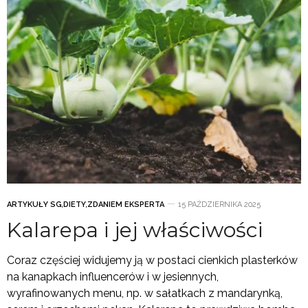
ARTYKUŁY SG
,
DIETY
,
ZDANIEM EKSPERTA
15 PAŹDZIERNIKA 2025
Kalarepa i jej właściwości
Coraz częściej widujemy ją w postaci cienkich plasterków
na kanapkach influencerów i w jesiennych,
wyrafinowanych menu, np. w sałatkach z mandarynką,