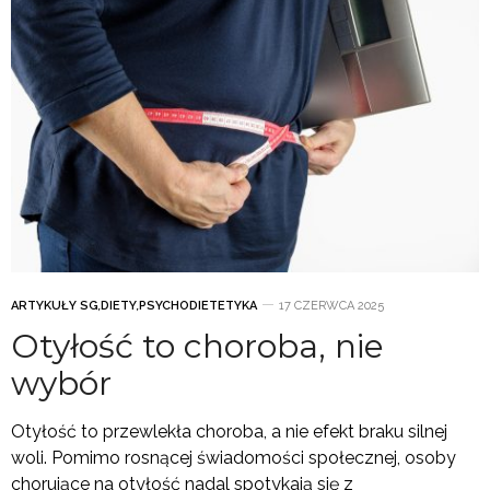
ARTYKUŁY SG
,
DIETY
,
PSYCHODIETETYKA
17 CZERWCA 2025
Otyłość to choroba, nie
wybór
Otyłość to przewlekła choroba, a nie efekt braku silnej
woli. Pomimo rosnącej świadomości społecznej, osoby
chorujące na otyłość nadal spotykają się z