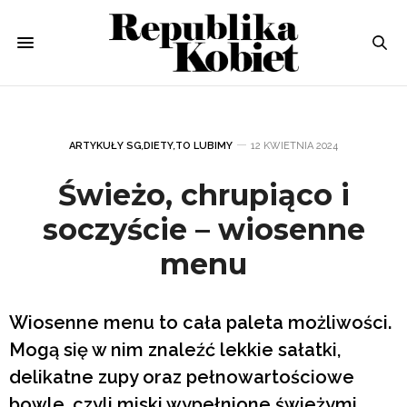
ARTYKUŁY SG
,
DIETY
,
TO LUBIMY
12 KWIETNIA 2024
Świeżo, chrupiąco i
soczyście – wiosenne
menu
Wiosenne menu to cała paleta możliwości.
Mogą się w nim znaleźć lekkie sałatki,
delikatne zupy oraz pełnowartościowe
bowle, czyli miski wypełnione świeżymi,