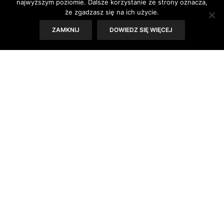
najwyższym poziomie. Dalsze korzystanie ze strony oznacza,
że zgadzasz się na ich użycie.
ZAMKNIJ
DOWIEDZ SIĘ WIĘCEJ
Wystawa Jurassic Adventure od kilku lat jeździ po
Europie, potwierdzając fakt, że dinozaury mają swoich
fanów nie tylko wśród paleontologów. Na spotkanie z
gadami, które wymarły 66 milionów lat temu, przychodzą
mali i dorośli fascynaci tych przedziwnych stworzeń.