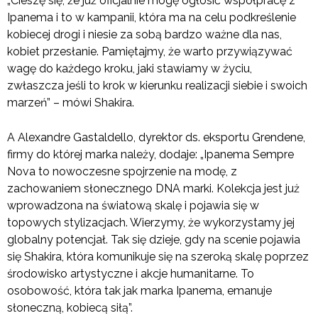
„Cieszę się, że już oficjalnie mogę ogłosić współpracę z
Ipanema i to w kampanii, która ma na celu podkreślenie
kobiecej drogi i niesie za sobą bardzo ważne dla nas,
kobiet przesłanie. Pamiętajmy, że warto przywiązywać
wagę do każdego kroku, jaki stawiamy w życiu,
zwłaszcza jeśli to krok w kierunku realizacji siebie i swoich
marzeń” – mówi Shakira.
A Alexandre Gastaldello, dyrektor ds. eksportu Grendene,
firmy do której marka należy, dodaje: „Ipanema Sempre
Nova to nowoczesne spojrzenie na modę, z
zachowaniem słonecznego DNA marki. Kolekcja jest już
wprowadzona na światową skalę i pojawia się w
topowych stylizacjach. Wierzymy, że wykorzystamy jej
globalny potencjał. Tak się dzieje, gdy na scenie pojawia
się Shakira, która komunikuje się na szeroką skalę poprzez
środowisko artystyczne i akcje humanitarne. To
osobowość, która tak jak marka Ipanema, emanuje
słoneczną, kobiecą siłą”.