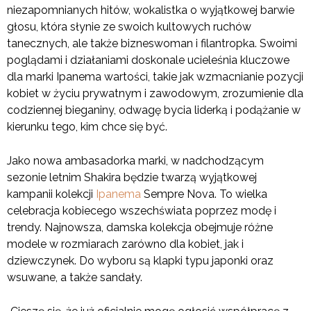
niezapomnianych hitów, wokalistka o wyjątkowej barwie
głosu, która słynie ze swoich kultowych ruchów
tanecznych, ale także bizneswoman i filantropka. Swoimi
poglądami i działaniami doskonale ucieleśnia kluczowe
dla marki Ipanema wartości, takie jak wzmacnianie pozycji
kobiet w życiu prywatnym i zawodowym, zrozumienie dla
codziennej bieganiny, odwagę bycia liderką i podążanie w
kierunku tego, kim chce się być.
Jako nowa ambasadorka marki, w nadchodzącym
sezonie letnim Shakira będzie twarzą wyjątkowej
kampanii kolekcji
Ipanema
Sempre Nova. To wielka
celebracja kobiecego wszechświata poprzez modę i
trendy. Najnowsza, damska kolekcja obejmuje różne
modele w rozmiarach zarówno dla kobiet, jak i
dziewczynek. Do wyboru są klapki typu japonki oraz
wsuwane, a także sandały.