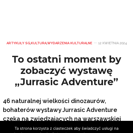
ARTYKUŁY SG
,
KULTURA
,
WYDARZENIA KULTURALNE
12 KWIETNIA 2024
To ostatni moment by
zobaczyć wystawę
„Jurrasic Adventure”
46 naturalnej wielkości dinozaurów,
bohaterów wystawy Jurrasic Adventure
czeka na zwiedzających na warszawskiej
Pradze jeszcze tylko do 5 maja.
Ta strona korzysta z ciasteczek aby świadczyć usługi na