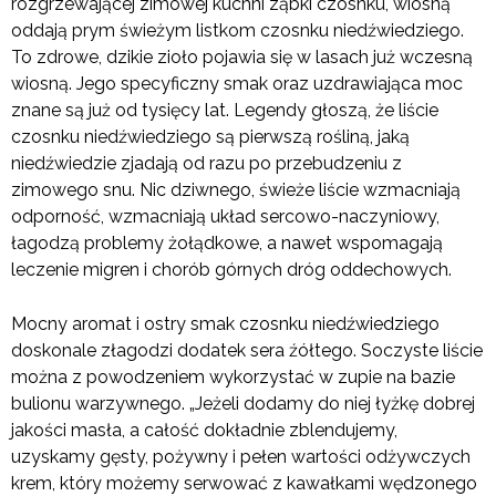
rozgrzewającej zimowej kuchni ząbki czosnku, wiosną
oddają prym świeżym listkom czosnku niedźwiedziego.
To zdrowe, dzikie zioło pojawia się w lasach już wczesną
wiosną. Jego specyficzny smak oraz uzdrawiająca moc
znane są już od tysięcy lat. Legendy głoszą, że liście
czosnku niedźwiedziego są pierwszą rośliną, jaką
niedźwiedzie zjadają od razu po przebudzeniu z
zimowego snu. Nic dziwnego, świeże liście wzmacniają
odporność, wzmacniają układ sercowo-naczyniowy,
łagodzą problemy żołądkowe, a nawet wspomagają
leczenie migren i chorób górnych dróg oddechowych.
Mocny aromat i ostry smak czosnku niedźwiedziego
doskonale złagodzi dodatek sera źółtego. Soczyste liście
można z powodzeniem wykorzystać w zupie na bazie
bulionu warzywnego. „Jeżeli dodamy do niej łyżkę dobrej
jakości masła, a całość dokładnie zblendujemy,
uzyskamy gęsty, pożywny i pełen wartości odżywczych
krem, który możemy serwować z kawałkami wędzonego