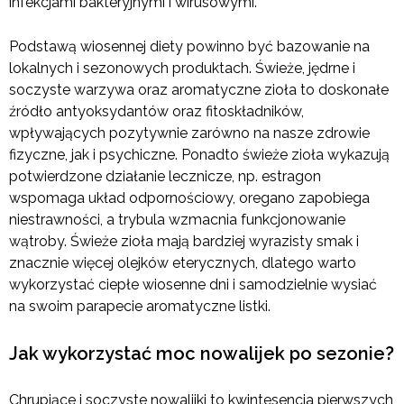
infekcjami bakteryjnymi i wirusowymi.”
Podstawą wiosennej diety powinno być bazowanie na
lokalnych i sezonowych produktach. Świeże, jędrne i
soczyste warzywa oraz aromatyczne zioła to doskonałe
źródło antyoksydantów oraz fitoskładników,
wpływających pozytywnie zarówno na nasze zdrowie
fizyczne, jak i psychiczne. Ponadto świeże zioła wykazują
potwierdzone działanie lecznicze, np. estragon
wspomaga układ odpornościowy, oregano zapobiega
niestrawności, a trybula wzmacnia funkcjonowanie
wątroby. Świeże zioła mają bardziej wyrazisty smak i
znacznie więcej olejków eterycznych, dlatego warto
wykorzystać ciepłe wiosenne dni i samodzielnie wysiać
na swoim parapecie aromatyczne listki.
Jak wykorzystać moc nowalijek po sezonie?
Chrupiące i soczyste nowalijki to kwintesencja pierwszych