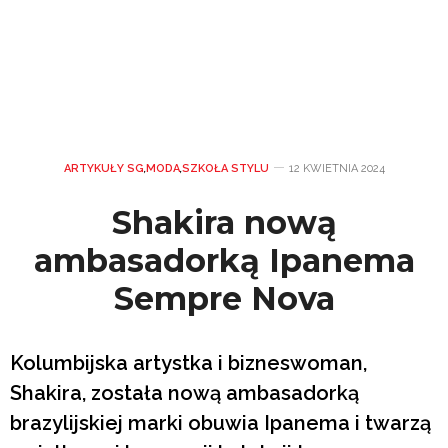
ARTYKUŁY SG
,
MODA
,
SZKOŁA STYLU
12 KWIETNIA 2024
Shakira nową
ambasadorką Ipanema
Sempre Nova
Kolumbijska artystka i bizneswoman,
Shakira, została nową ambasadorką
brazylijskiej marki obuwia Ipanema i twarzą