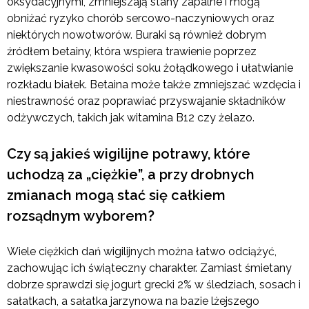
oksydacyjnymi, zmniejszają stany zapalne i mogą
obniżać ryzyko chorób sercowo-naczyniowych oraz
niektórych nowotworów. Buraki są również dobrym
źródłem betainy, która wspiera trawienie poprzez
zwiększanie kwasowości soku żołądkowego i ułatwianie
rozkładu białek. Betaina może także zmniejszać wzdęcia i
niestrawność oraz poprawiać przyswajanie składników
odżywczych, takich jak witamina B12 czy żelazo.
Czy są jakieś wigilijne potrawy, które
uchodzą za „ciężkie”, a przy drobnych
zmianach mogą stać się całkiem
rozsądnym wyborem?
Wiele ciężkich dań wigilijnych można łatwo odciążyć,
zachowując ich świąteczny charakter. Zamiast śmietany
dobrze sprawdzi się jogurt grecki 2% w śledziach, sosach i
sałatkach, a sałatka jarzynowa na bazie lżejszego