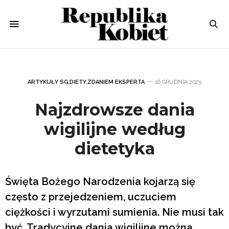
ARTYKUŁY SG
,
DIETY
,
ZDANIEM EKSPERTA
16 GRUDNIA 2025
Najzdrowsze dania
wigilijne według
dietetyka
Święta Bożego Narodzenia kojarzą się
często z przejedzeniem, uczuciem
ciężkości i wyrzutami sumienia. Nie musi tak
być. Tradycyjne dania wigilijne można