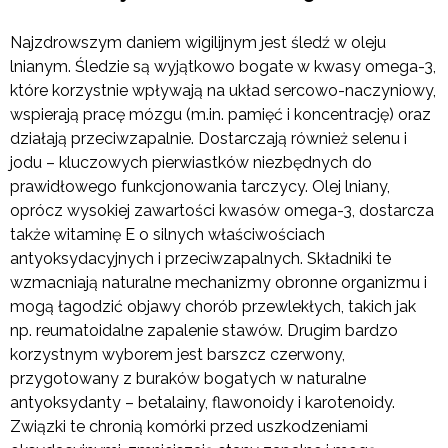
Najzdrowszym daniem wigilijnym jest śledź w oleju
lnianym. Śledzie są wyjątkowo bogate w kwasy omega-3,
które korzystnie wpływają na układ sercowo-naczyniowy,
wspierają pracę mózgu (m.in. pamięć i koncentrację) oraz
działają przeciwzapalnie. Dostarczają również selenu i
jodu – kluczowych pierwiastków niezbędnych do
prawidłowego funkcjonowania tarczycy. Olej lniany,
oprócz wysokiej zawartości kwasów omega-3, dostarcza
także witaminę E o silnych właściwościach
antyoksydacyjnych i przeciwzapalnych. Składniki te
wzmacniają naturalne mechanizmy obronne organizmu i
mogą łagodzić objawy chorób przewlekłych, takich jak
np. reumatoidalne zapalenie stawów. Drugim bardzo
korzystnym wyborem jest barszcz czerwony,
przygotowany z buraków bogatych w naturalne
antyoksydanty – betalainy, flawonoidy i karotenoidy.
Związki te chronią komórki przed uszkodzeniami