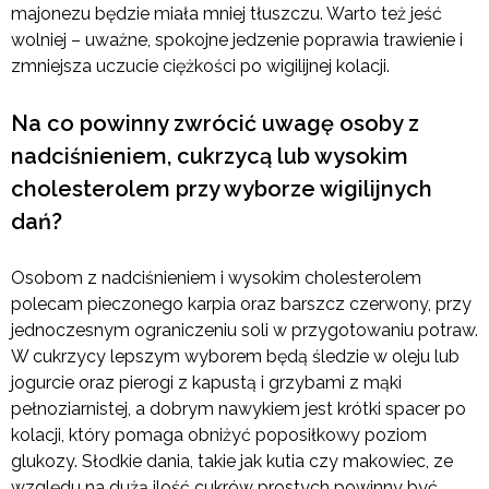
majonezu będzie miała mniej tłuszczu. Warto też jeść
wolniej – uważne, spokojne jedzenie poprawia trawienie i
zmniejsza uczucie ciężkości po wigilijnej kolacji.
Na co powinny zwrócić uwagę osoby z
nadciśnieniem, cukrzycą lub wysokim
cholesterolem przy wyborze wigilijnych
dań?
Osobom z nadciśnieniem i wysokim cholesterolem
polecam pieczonego karpia oraz barszcz czerwony, przy
jednoczesnym ograniczeniu soli w przygotowaniu potraw.
W cukrzycy lepszym wyborem będą śledzie w oleju lub
jogurcie oraz pierogi z kapustą i grzybami z mąki
pełnoziarnistej, a dobrym nawykiem jest krótki spacer po
kolacji, który pomaga obniżyć poposiłkowy poziom
glukozy. Słodkie dania, takie jak kutia czy makowiec, ze
względu na dużą ilość cukrów prostych powinny być