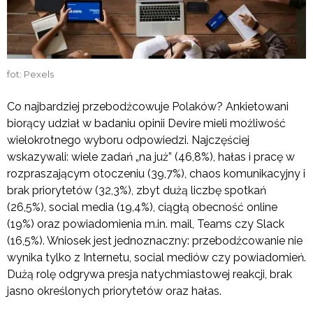
fot: Pexels
Co najbardziej przebodźcowuje Polaków? Ankietowani
biorący udział w badaniu opinii Devire mieli możliwość
wielokrotnego wyboru odpowiedzi. Najczęściej
wskazywali: wiele zadań „na już” (46,8%), hałas i pracę w
rozpraszającym otoczeniu (39,7%), chaos komunikacyjny i
brak priorytetów (32,3%), zbyt dużą liczbę spotkań
(26,5%), social media (19,4%), ciągłą obecność online
(19%) oraz powiadomienia m.in. mail, Teams czy Slack
(16,5%). Wniosek jest jednoznaczny: przebodźcowanie nie
wynika tylko z Internetu, social mediów czy powiadomień.
Dużą rolę odgrywa presja natychmiastowej reakcji, brak
jasno określonych priorytetów oraz hałas.