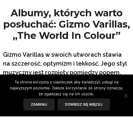
Albumy, których warto
posłuchać: Gizmo Varillas,
„The World In Colour”
Gizmo Varillas w swoich utworach stawia
na szczerość, optymizm i lekkość. Jego styl
muzyczny jest rozpięty pomiędzy popem,
indie-rockiem, latynoską klasyką, a
Ta strona korzysta z ciasteczek aby świadczyć usługi na
najwyższym poziomie. Dalsze korzystanie ze strony oznacza,
brzmieniem akustycznym. Zachwyca
że zgadzasz się na ich użycie.
emocjonalnymi tekstami i ciepłymi,
ZAMKNIJ
DOWIEDZ SIĘ WIĘCEJ
marzycielskimi melodiami, które – gdyby
tylko mogły – świeciłby tak jasno i
ogrzewałyby świat tak mocno, jak słońce