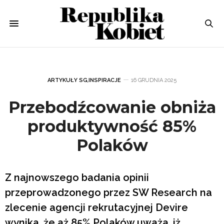
ARTYKUŁY SG
,
INSPIRACJE
16 GRUDNIA 2025
Przebodźcowanie obniża
produktywność 85%
Polaków
Z najnowszego badania opinii
przeprowadzonego przez SW Research na
zlecenie agencji rekrutacyjnej Devire
wynika, że aż 85% Polaków uważa, iż