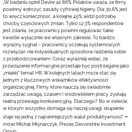
„W badaniu opinii Devire aż 86% Polaków uważa, że firmy
powinny wdrożyć zasady cyfrowej higieny. Dla 30,6% jest
to wręcz konieczność, a kolejne 45% widzi potrzebę
choćby częściowych zmian. Tylko 12,3% respondentów
jest zdania, że pracownicy powinni regulować takie
kwestie wyłącznie we własnym zakresie. To bardzo
wyraźny sygnał – pracownicy oczekują systemowych
rozwiązań, nie indywidualnych sposobów radzenia sobie
z przebodźcowaniem. Coraz wyraźniej widać, że
przeciążenie informacyjne przestaje być postrzegane jako
„miękki” temat HR. W kolejnych latach może stać się
jednym z kluczowych wskaźników efektywności
organizacyjnej. Firmy, które nauczą się świadomie
zarządzać uwagą, czasem i środowiskiem pracy, zyskają
realną przewagę konkurencyjną. Dlaczego? Bo w świecie,
w którym wszystko domaga się naszej uwagi, skupienie
–
staje się jedną z najcenniejszych walut produktywności”
mówi Michał Młynarczyk, Prezes Devonshire Investment
Group.