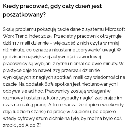
Kiedy pracować, gdy cały dzień jest
poszatkowany?
Skalę problemu pokazują także dane z systemu Microsoft
Work Trend Index 2025. Przeciętny pracownik otrzymuje
dziś 117 maili dziennie – większość z nich czyta w mniej
niż minutę, co oznacza nieustanne „porywanie” uwagi. W
godzinach największej aktywności zawodowej
pracownicy są wybijani z rytmu niemal co dwie minuty. W
praktyce daje to nawet 275 przerwań dziennie
wynikających z nagłych spotkań, maili czy wiadomości na
czacie. Na dodatek 60% spotkań jest nieplanowanych i
odbywa się ad hoc. Pracownicy zostają wciągani w
rozmowy i ustalenia, które „wypadły nagle”, zabierając im
czas na realną pracę. A to oznacza, że dopiero weekendy
dają ludziom szansę na pracę w skupieniu, bo dopiero
wtedy cyfrowy szum cichnie na tyle, by można było coś
zrobić „od A do Z”.