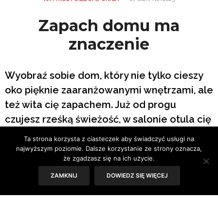
Zapach domu ma
znaczenie
Wyobraź sobie dom, który nie tylko cieszy
oko pięknie zaaranżowanymi wnętrzami, ale
też wita cię zapachem. Już od progu
czujesz rześką świeżość, w salonie otula cię
miękkie, ciepłe tło, a w sypialni zapach koi
Ta strona korzysta z ciasteczek aby świadczyć usługi na
zmysły i uspokaja oddech. To nie przypadek
najwyższym poziomie. Dalsze korzystanie ze strony oznacza,
że zgadzasz się na ich użycie.
— to nowy wymiar projektowania wnętrz, w
ZAMKNIJ
DOWIEDZ SIĘ WIĘCEJ
którym zapach domu staje się równie
istotny jak światło, kolor czy faktura.