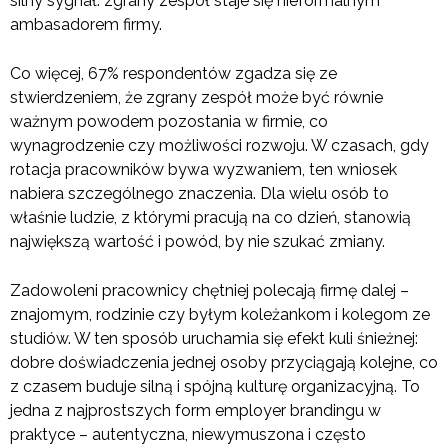
silny sygnał: zgrany zespół staje się nieformalnym
ambasadorem firmy.
Co więcej, 67% respondentów zgadza się ze
stwierdzeniem, że zgrany zespół może być równie
ważnym powodem pozostania w firmie, co
wynagrodzenie czy możliwości rozwoju. W czasach, gdy
rotacja pracowników bywa wyzwaniem, ten wniosek
nabiera szczególnego znaczenia. Dla wielu osób to
właśnie ludzie, z którymi pracują na co dzień, stanowią
największą wartość i powód, by nie szukać zmiany.
Zadowoleni pracownicy chętniej polecają firmę dalej –
znajomym, rodzinie czy byłym koleżankom i kolegom ze
studiów. W ten sposób uruchamia się efekt kuli śnieżnej:
dobre doświadczenia jednej osoby przyciągają kolejne, co
z czasem buduje silną i spójną kulturę organizacyjną. To
jedna z najprostszych form employer brandingu w
praktyce – autentyczna, niewymuszona i często