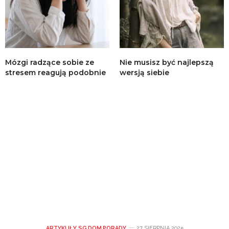
Mózgi radzące sobie ze
Nie musisz być najlepszą
stresem reagują podobnie
wersją siebie
ARTYKUŁY SG
,
DOM
,
PORADY
27 SIERPNIA 2025