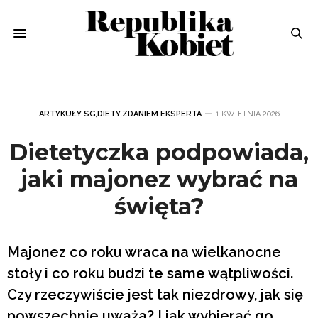
ARTYKUŁY SG
,
DIETY
,
ZDANIEM EKSPERTA
1 KWIETNIA 2026
Dietetyczka podpowiada,
jaki majonez wybrać na
święta?
Majonez co roku wraca na wielkanocne
stoły i co roku budzi te same wątpliwości.
Czy rzeczywiście jest tak niezdrowy, jak się
powszechnie uważa? I jak wybierać go