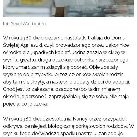
fot: Pexels/Cottonbro
W roku 1960 dwie ciężarne nastolatki trafiają do Domu
Świętej Agnieszki, czyli prowadzonego przez zakonnice
ośrodka dla „upadłych kobiet”. Jedna zaszła w ciążę w
wyniku gwałtu, druga oczekuje potomka narzeczonego,
który zmarł, zanim zdążyli się pobrać. Obie zostały
wysłane do przybytku przez członków swoich rodzin,
aby tam się ukryły, a następnie oddały dzieci do adopcji.
Choć jest to zakazane, osadzone (bo takim mianem
określa je personel), zaprzyjaźniają się ze sobą. Nie mają
pojęcia, co je czeka.
W roku 1980 dwudziestoletnia Nancy przez przypadek
odkrywa, że nie jest biologiczną córką swoich rodziców. W
wyniku tego doświadcza spadku nastroju, zaniedbuje