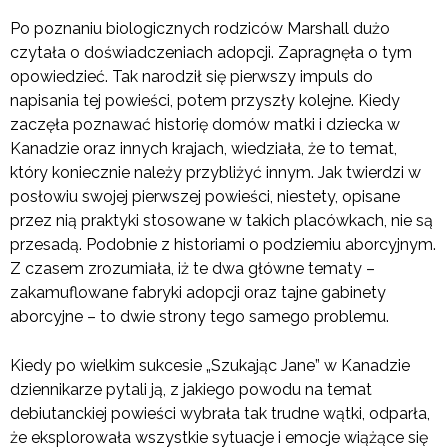
Po poznaniu biologicznych rodziców Marshall dużo
czytała o doświadczeniach adopcji. Zapragnęła o tym
opowiedzieć. Tak narodził się pierwszy impuls do
napisania tej powieści, potem przyszły kolejne. Kiedy
zaczęła poznawać historię domów matki i dziecka w
Kanadzie oraz innych krajach, wiedziała, że to temat,
który koniecznie należy przybliżyć innym. Jak twierdzi w
posłowiu swojej pierwszej powieści, niestety, opisane
przez nią praktyki stosowane w takich placówkach, nie są
przesadą. Podobnie z historiami o podziemiu aborcyjnym.
Z czasem zrozumiała, iż te dwa główne tematy –
zakamuflowane fabryki adopcji oraz tajne gabinety
aborcyjne – to dwie strony tego samego problemu.
Kiedy po wielkim sukcesie „Szukając Jane” w Kanadzie
dziennikarze pytali ją, z jakiego powodu na temat
debiutanckiej powieści wybrała tak trudne wątki, odparła,
że eksplorowała wszystkie sytuacje i emocje wiążące się