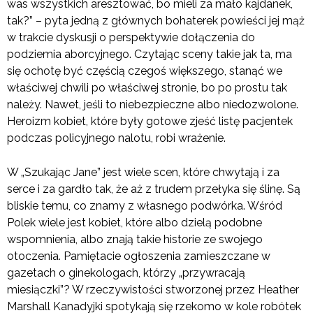
was wszystkich aresztować, bo mieli za mało kajdanek,
tak?” – pyta jedną z głównych bohaterek powieści jej mąż
w trakcie dyskusji o perspektywie dołączenia do
podziemia aborcyjnego. Czytając sceny takie jak ta, ma
się ochotę być częścią czegoś większego, stanąć we
właściwej chwili po właściwej stronie, bo po prostu tak
należy. Nawet, jeśli to niebezpieczne albo niedozwolone.
Heroizm kobiet, które były gotowe zjeść listę pacjentek
podczas policyjnego nalotu, robi wrażenie.
W „Szukając Jane” jest wiele scen, które chwytają i za
serce i za gardło tak, że aż z trudem przełyka się ślinę. Są
bliskie temu, co znamy z własnego podwórka. Wśród
Polek wiele jest kobiet, które albo dzielą podobne
wspomnienia, albo znają takie historie ze swojego
otoczenia. Pamiętacie ogłoszenia zamieszczane w
gazetach o ginekologach, którzy „przywracają
miesiączki”? W rzeczywistości stworzonej przez Heather
Marshall Kanadyjki spotykają się rzekomo w kole robótek