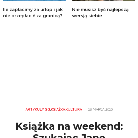
Ile zapłacimy za urlop i jak
Nie musisz być najlepszą
nie przepłacić za granicą?
wersją siebie
ARTYKUŁY SG
,
KSIĄŻKA
,
KULTURA
28 MARCA 2026
Książka na weekend:
Szukając Jane