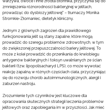
warzywa, owoce i inne źródła błonnika, przyczynia się do
zmniejszenia różnorodności bakteryjnej w jelitach,
prowadząc do dysbiozy jelitowej” – tłumaczy Monika
Stromkie-Złomaniec, dietetyk kliniczny.
Jednym z głównych zagrożeń dla prawidłowego
funkcjonowania jelit są stany zapalne, które mogą
prowadzić do szeregu problemów zdrowotnych, w tym
do zwiększonej przepuszczalności bariery jelitowej. To
może z kolei prowadzić do przenikania do krwiobiegu
antygenów bakteryjnych i toksyn uwalnianych ze ścian
bakterii (tzw. lipopolisacharyd LPS), co może wywołać
reakcję zapalną w różnych częściach ciała, przyczyniając
się do rozwoju chorób autoimmunologicznych, alergii i
zaburzeń nastroju.
Zrozumienie tych czynników jest kluczowe dla
opracowania skutecznych strategii leczenia problemów
jelitowych oraz zapobiegania im w przyszłości. Jak mieć