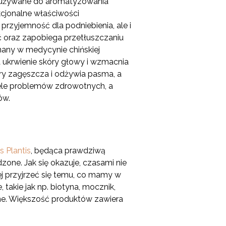
ły używane do aromatyzowania
kcjonalne właściwości
przyjemność dla podniebienia, ale i
ć oraz zapobiega przetłuszczaniu
any w medycynie chińskiej
a ukrwienie skóry głowy i wzmacnia
ry zagęszcza i odżywia pasma, a
iele problemów zdrowotnych, a
ów.
s Plantis
, będąca prawdziwą
zone. Jak się okazuje, czasami nie
j przyjrzeć się temu, co mamy w
takie jak np. biotyna, mocznik,
zne. Większość produktów zawiera