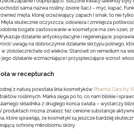
przeciwzapalnie i odprężająco. Suszone kwiaty lawendy by
d pochodzi sama nazwa rośliny:
lavare
(lac.) – myć, kąpać. Fun
nież mięta, której orzeźwiający zapach i smak, to nie tylko 
. Mięta skutecznie oczyszcza, odświeża i zmniejsza potliwoś
Podobnie bogate zastosowanie w kosmetyce ma żeń-szeń, zn
. Wykazuje działanie antyoksydacyjne i regenerujące, poprawi
rócić uwagę na dobroczynne działanie skrzypu polnego, któ
o w ziołolecznictwie od wieków. Stanowił on remedium na w
jego działanie wzmacniające i przyspieszające wzrost włos
ioła w recepturach
godnej z naturą powstała linia kosmetyków
Pharma Care by Vi
raktów roślinnych. Marka sięga po to, co nam bliskie i sprawd
arnego składnika z drugiego końca świata – wystarczy bliże
W produktach można znaleźć też cenione substancje aktywne, 
a, które sprawiają, że kosmetyki są jeszcze bardziej skutec
erającą ochronę mikrobiomu skóry.