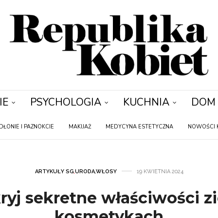
IE
PSYCHOLOGIA
KUCHNIA
DOM
DŁONIE I PAZNOKCIE
MAKIJAŻ
MEDYCYNA ESTETYCZNA
NOWOŚCI 
ARTYKUŁY SG
,
URODA
,
WŁOSY
19 KWIETNIA 2024
ryj sekretne właściwości zi
kosmetykach