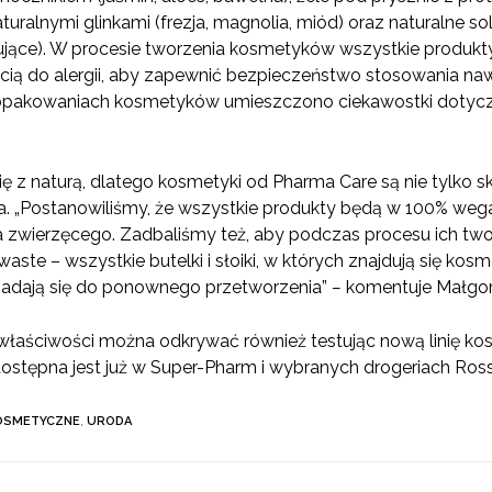
naturalnymi glinkami (frezja, magnolia, miód) oraz naturalne so
ujące). W procesie tworzenia kosmetyków wszystkie produkt
ią do alergii, aby zapewnić bezpieczeństwo stosowania nawet
 opakowaniach kosmetyków umieszczono ciekawostki dotyc
 z naturą, dlatego kosmetyki od Pharma Care są nie tylko sk
a. „Postanowiliśmy, że wszystkie produkty będą w 100% weg
zwierzęcego. Zadbaliśmy też, aby podczas procesu ich tworz
ste – wszystkie butelki i słoiki, w których znajdują się ko
i nadają się do ponownego przetworzenia”
–
komentuje Małgorz
 właściwości można odkrywać również testując nową linię k
stępna jest już w Super-Pharm i wybranych drogeriach Ros
OSMETYCZNE
,
URODA