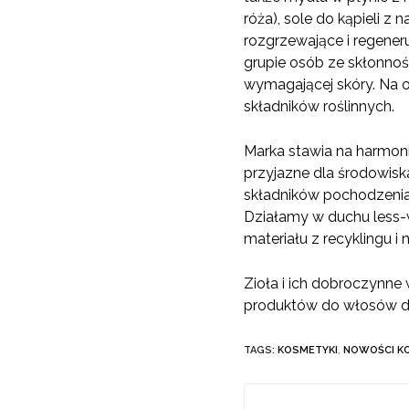
róża), sole do kąpieli z 
rozgrzewające i regener
grupie osób ze skłonnośc
wymagającej skóry. Na
składników roślinnych.
Marka stawia na harmonię
przyjazne dla środowisk
składników pochodzenia 
Działamy w duchu less-wa
materiału z recyklingu 
Zioła i ich dobroczynne
produktów do włosów do
TAGS:
KOSMETYKI
,
NOWOŚCI K