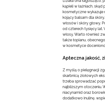
Działa ona łagodząco, 
kąpieli w łaźniach, ską
kosmetyczne wykazuje rów
kojący balsam dla skóry
włosów i skóry głowy. 
od czterech tysięcy lat
włosy. Warto również zw
także łopianu, obecneg
w kosmetyce doceniono 
Apteczna jakość, z
Z myślą o pielęgnacji z
skarbnicą ziołowych ekst
trzeba sprowadzać popul
najbliższym otoczeniu. 
niacynamid oraz borowin
dodatkowo inulinę, wspi