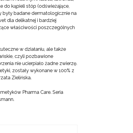
le do kąpieli stóp (odświeżające,
y były badane dermatologicznie na
 dla delikatnej i bardziej
zące właściwości poszczególnych
uteczne w działaniu, ale także
ańskie, czyli pozbawione
enia nie ucierpiało żadne zwierzę.
smetyki, zostały wykonane w 100% z
ata Zielińska.
osmetyków Pharma Care. Seria
smann.