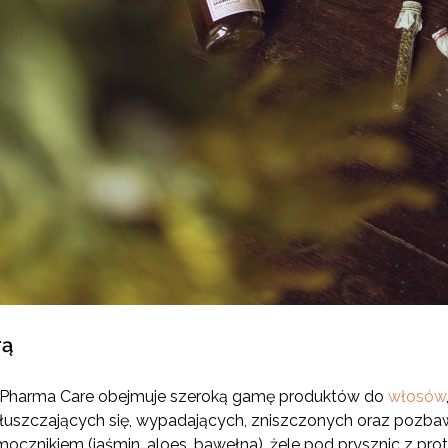
rą
 Pharma Care obejmuje szeroką gamę produktów do
włosów
tłuszczających się, wypadających, zniszczonych oraz pozba
ocznikiem (jaśmin, aloes, bawełna), żele pod prysznic z prot