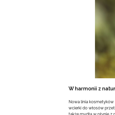
W harmonii z natu
Nowa linia kosmetyków
wcierki do włosów prze
także mydła w płynie z m