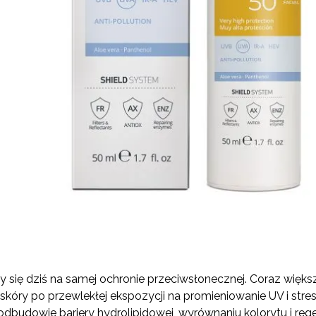
zy się dziś na samej ochronie przeciwsłonecznej. Coraz więks
 skóry po przewlekłej ekspozycji na promieniowanie UV i st
odbudowie bariery hydrolipidowej, wyrównaniu kolorytu i rege