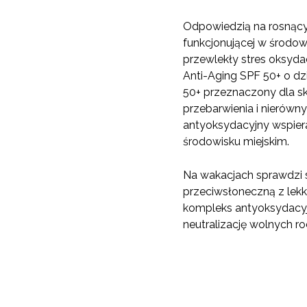
Odpowiedzią na rosnący 
funkcjonującej w środowi
przewlekły stres oksyda
Anti-Aging SPF 50+ o dz
50+ przeznaczony dla sk
przebarwienia i nierów
antyoksydacyjny wspier
środowisku miejskim.
Na wakacjach sprawdzi s
przeciwsłoneczną z lek
kompleks antyoksydacyj
neutralizację wolnych r