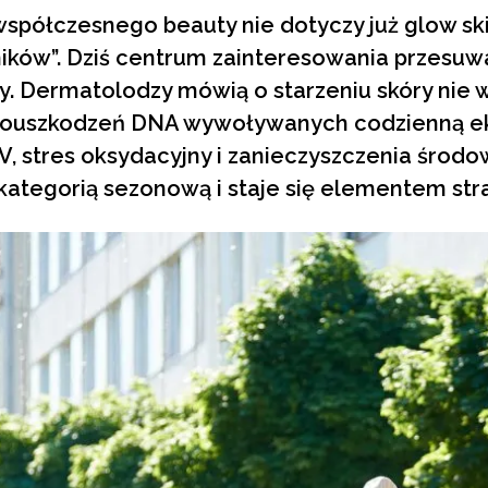
współczesnego beauty nie dotyczy już glow ski
ików”. Dziś centrum zainteresowania przesuwa 
 Dermatolodzy mówią o starzeniu skóry nie w
rouszkodzeń DNA wywoływanych codzienną ek
, stres oksydacyjny i zanieczyszczenia środow
kategorią sezonową i staje się elementem stra