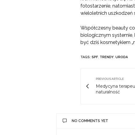
fotostarzenie, natomias
wieloletnich uszkodzeń ś
Współczesny beauty coraz
biologicznym systemie, 
być dziś kosmetykiem „na
TAGS:
SPF
,
TRENDY
,
URODA
PREVIOUS ARTICLE
Medycyna terapeut
naturalność
NO COMMENTS YET