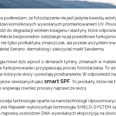
podkreślam, że fotostarzenie nie jest jedynie kwestią estet
dzeń komórkowych wywołanych promieniowaniem UV. Proces 
zi do degradacji włókien kolagenu i elastyny, które odpowia
 efekcie bezpośrednio oddziałuje na jej prawidłowe funkcjono
 nie tylko profilaktyka zmarszczek, ale przede wszystkim i
briel Serrano, dermatolog i założyciel marki Sesderma.
a mówi dziś wprost o dimerach tyminy, zmianach w materi
e funkcjonowanie i przyspieszają proces fotostarzenia. To w
 w kolorycie skóry i powstają przebarwienia. W odpowiedzi na
smart SPF
yków określanych jako
. To produkty, które nie 
 wspierają również procesy naprawcze skóry.
ozwija technologie oparte na nanotechnologii i liposomowy
Linia Repaskin wykorzystuje technologię SHIELD-SYSTEM, łą
 naprawę uszkodzeń DNA wywołanych ekspozycją na słońc