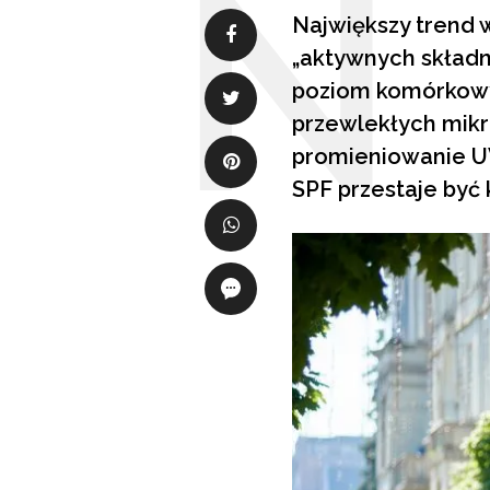
Największy trend 
„aktywnych składn
poziom komórkowy.
przewlekłych mik
promieniowanie UV
SPF przestaje być 