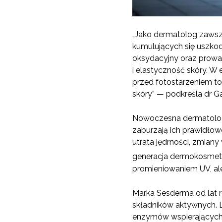
„Jako dermatolog zawsze 
kumulujących się uszko
oksydacyjny oraz prowad
i elastyczność skóry. W
przed fotostarzeniem to
skóry” — podkreśla dr Ga
Nowoczesna dermatologi
zaburzają ich prawidłow
utrata jędrności, zmiany
generacja dermokosmet
promieniowaniem UV, ale
Marka Sesderma od lat r
składników aktywnych. 
enzymów wspierających