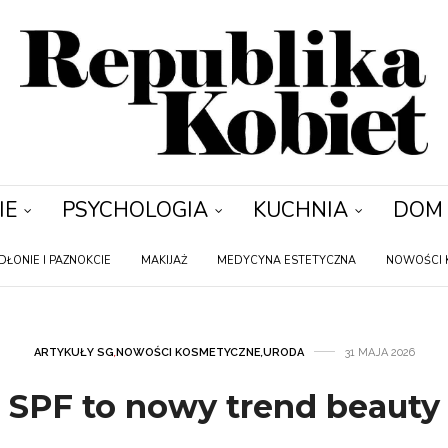
IE
PSYCHOLOGIA
KUCHNIA
DOM
DŁONIE I PAZNOKCIE
MAKIJAŻ
MEDYCYNA ESTETYCZNA
NOWOŚCI 
ARTYKUŁY SG
,
NOWOŚCI KOSMETYCZNE
,
URODA
31 MAJA 2026
SPF to nowy trend beauty