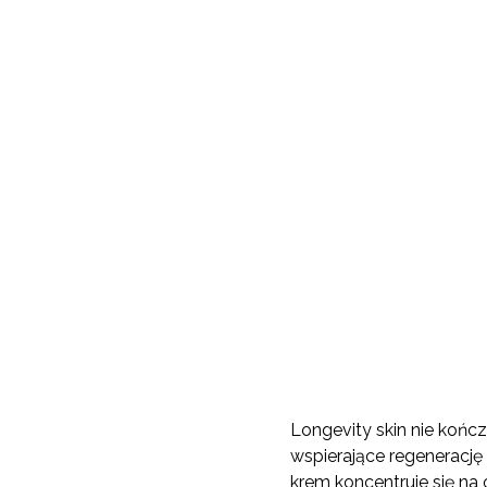
Longevity skin nie końc
wspierające regenerację
krem koncentruje się na 