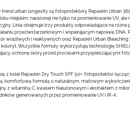
trend urban longevity są fotoprotektory Repaskin Urban 365
sku miejskim, narażonej nie tylko na promieniowanie UV, ale r
cyjny. Linia obejmuje trzy produkty odpowiadające na różne 
iałaniu przeciwstarzeniowym i wspierającym naprawę DNA, R
ór wrażliwych i reaktywnych oraz Repaskin Urban Bleaching
ny koloryt. Wszystkie formuły wykorzystują technologię SH
ający ochronę skóry przed procesami przyspieszającymi fo
ię z kolei Repaskin Dry Touch SPF 50+, fotoprotektor łączą
ką, komfortową formułą o naturalnym, matowym wykończeniu
ny z witaminą C, kwasem hialuronowym i ekstraktem z miłor
odników generowanych przez promieniowanie UV i IR-A.