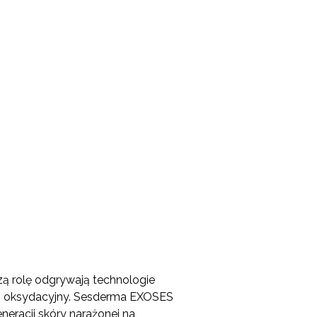
zą rolę odgrywają technologie
res oksydacyjny. Sesderma EXOSES
neracji skóry narażonej na