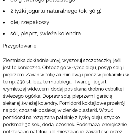
2 łyżki jogurtu naturalnego (ok. 30 g)
olej rzepakowy
sól, pieprz, świeża kolendra
Przygotowanie
Ziemniaka dokładnie umyj, wyszoruj szczoteczką, jeśli
jest to konieczne. Obtocz go w łyżce oleju, posyp solą i
pieprzem. Zawiń w folię aluminiową i piecz w piekarniku w
temp. 230 st., bez termoobiegu. Twaróg i jogurt
wymieszaj widelcem, dodaj posiekaną drobno cebulkę i
świeżego ogórka. Dopraw solą, pieprzem i garścią
siekanej świeżej kolendry. Pomidorki koktajlowe przekrój
na pół, czosnek posiekaj w cienkie plasterki. Wrzuć
pomidorki na rozgrzaną patelnię z łyżką oleju, szybko
podsmaż 30 sek., dodaj czosnek. Podsmażaj energicznie,
potrząsając patelnią lub mieszając jej zawartość przez