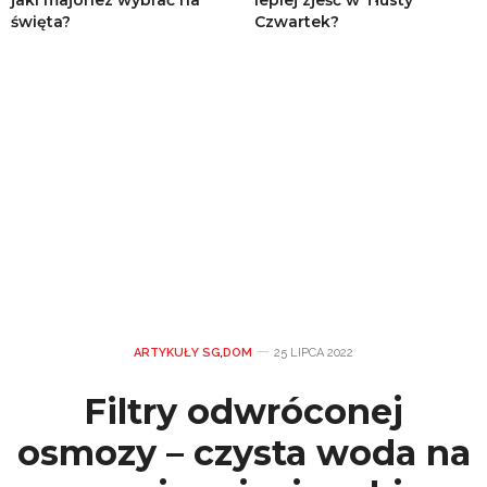
jaki majonez wybrać na
lepiej zjeść w Tłusty
święta?
Czwartek?
ARTYKUŁY SG
,
DOM
25 LIPCA 2022
Filtry odwróconej
osmozy – czysta woda na