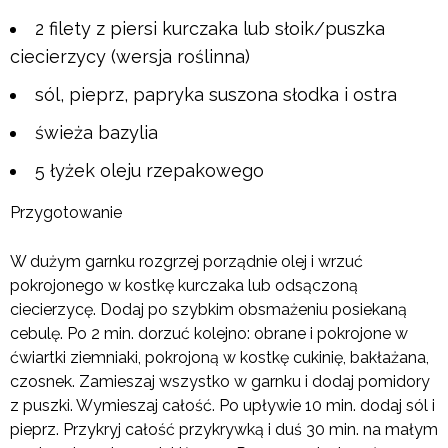
2 filety z piersi kurczaka lub słoik/puszka
ciecierzycy (wersja roślinna)
sól, pieprz, papryka suszona słodka i ostra
świeża bazylia
5 łyżek oleju rzepakowego
Przygotowanie
W dużym garnku rozgrzej porządnie olej i wrzuć
pokrojonego w kostkę kurczaka lub odsączoną
ciecierzycę. Dodaj po szybkim obsmażeniu posiekaną
cebulę. Po 2 min. dorzuć kolejno: obrane i pokrojone w
ćwiartki ziemniaki, pokrojoną w kostkę cukinię, bakłażana,
czosnek. Zamieszaj wszystko w garnku i dodaj pomidory
z puszki. Wymieszaj całość. Po upływie 10 min. dodaj sól i
pieprz. Przykryj całość przykrywką i duś 30 min. na małym