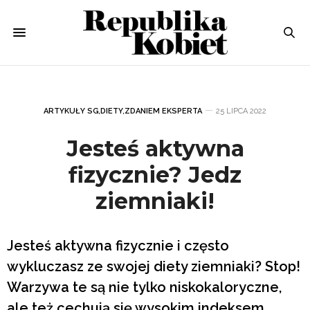
ARTYKUŁY SG
,
DIETY
,
ZDANIEM EKSPERTA
25 LIPCA 2022
Jesteś aktywna
fizycznie? Jedz
ziemniaki!
Jesteś aktywna fizycznie i często
wykluczasz ze swojej diety ziemniaki? Stop!
Warzywa te są nie tylko niskokaloryczne,
ale też cechują się wysokim indeksem