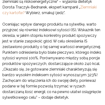
ziemniaki są niskoenergetyczne” – wyjaśnia dietetyk
Dorota Traczyk-Bednarek, ekspert kampanii „
Ziemniaki
czy kartofle?
Wybierz, smakuj i jedz”.
Oceniając wpływ danego produktu na sylwetkę, warto
przyjrzeć się również indeksowi sytości (IS). Wskaźnik ten
określa, w jakim stopniu konkretny produkt spożywczy
jest w stanie zaspokoić głód. W celu określenia IS
zestawiono produkty o tej samej wartości energetycznej.
Punktem odniesienia było białe pieczywo, którego indeks
sytości wynosi 100%. Porównywano między sobą porcje
produktów spożywczych, dostarczające około 240 kcal.
„Okazało się, że gotowane ziemniaki charakteryzują się
bardzo wysokim indeksem sytości wynoszącym 323%!
Zachęcam do włączenia ich do swojej diety, ponieważ
podane w tej formie pozwolą trzymać w ryzach
dostarczaną ilość energii, co na pewno ułatwi osiągnięcie
sylwetkowego celu” – dodaje dietetyk.