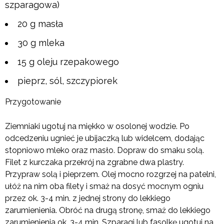
szparagowa)
20 g masła
30 g mleka
15 g oleju rzepakowego
pieprz, sól, szczypiorek
Przygotowanie
Ziemniaki ugotuj na miękko w osolonej wodzie. Po
odcedzeniu ugnieć je ubijaczką lub widelcem, dodając
stopniowo mleko oraz masło. Dopraw do smaku solą.
Filet z kurczaka przekrój na zgrabne dwa plastry.
Przypraw solą i pieprzem. Olej mocno rozgrzej na patelni,
ułóż na nim oba filety i smaż na dosyć mocnym ogniu
przez ok. 3-4 min. z jednej strony do lekkiego
zarumienienia. Obróć na drugą stronę, smaż do lekkiego
zarumienienia ok. 3-4 min. Szparagi lub fasolkę ugotuj na