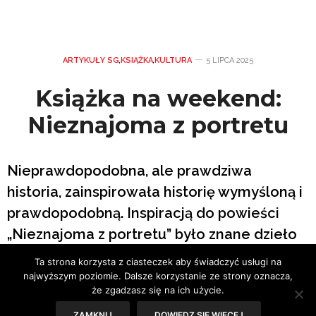
ARTYKUŁY SG
,
KSIĄŻKA
,
KULTURA
5 LIPCA 2025
Książka na weekend:
Nieznajoma z portretu
Nieprawdopodobna, ale prawdziwa
historia, zainspirowała historię wymyśloną i
prawdopodobną. Inspiracją do powieści
„Nieznajoma z portretu” było znane dzieło
sztuki, które można podziwiać we włoskiej
Ta strona korzysta z ciasteczek aby świadczyć usługi na
galerii.
najwyższym poziomie. Dalsze korzystanie ze strony oznacza,
że zgadzasz się na ich użycie.
ZAMKNIJ
DOWIEDZ SIĘ WIĘCEJ