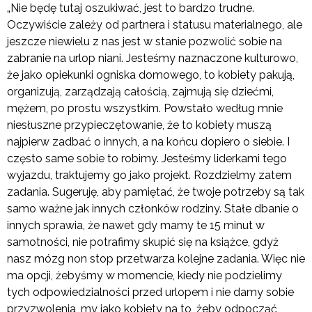
„Nie będę tutaj oszukiwać, jest to bardzo trudne.
Oczywiście zależy od partnera i statusu materialnego, ale
jeszcze niewielu z nas jest w stanie pozwolić sobie na
zabranie na urlop niani. Jesteśmy naznaczone kulturowo,
że jako opiekunki ogniska domowego, to kobiety pakują,
organizują, zarządzają całością, zajmują się dziećmi,
mężem, po prostu wszystkim. Powstało według mnie
niesłuszne przypieczętowanie, że to kobiety muszą
najpierw zadbać o innych, a na końcu dopiero o siebie. I
często same sobie to robimy. Jesteśmy liderkami tego
wyjazdu, traktujemy go jako projekt. Rozdzielmy zatem
zadania. Sugeruję, aby pamiętać, że twoje potrzeby są tak
samo ważne jak innych członków rodziny. Stałe dbanie o
innych sprawia, że nawet gdy mamy te 15 minut w
samotności, nie potrafimy skupić się na książce, gdyż
nasz mózg non stop przetwarza kolejne zadania. Więc nie
ma opcji, żebyśmy w momencie, kiedy nie podzielimy
tych odpowiedzialności przed urlopem i nie damy sobie
przyzwolenia, my jako kobiety na to, żeby odpocząć,