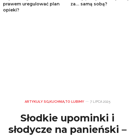
prawem uregulować plan
za… samą sobą?
opieki?
ARTYKUŁY SG
,
KUCHNIA
,
TO LUBIMY
7 LIPCA 2025
Słodkie upominki i
słodycze na panieński –