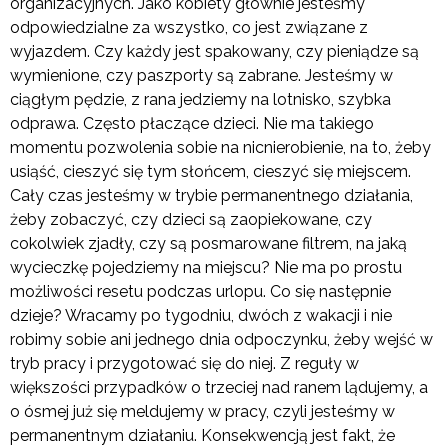
organizacyjnych. Jako kobiety głównie jesteśmy
odpowiedzialne za wszystko, co jest związane z
wyjazdem. Czy każdy jest spakowany, czy pieniądze są
wymienione, czy paszporty są zabrane. Jesteśmy w
ciągłym pędzie, z rana jedziemy na lotnisko, szybka
odprawa. Często płaczące dzieci. Nie ma takiego
momentu pozwolenia sobie na nicnierobienie, na to, żeby
usiąść, cieszyć się tym słońcem, cieszyć się miejscem.
Cały czas jesteśmy w trybie permanentnego działania,
żeby zobaczyć, czy dzieci są zaopiekowane, czy
cokolwiek zjadły, czy są posmarowane filtrem, na jaką
wycieczkę pojedziemy na miejscu? Nie ma po prostu
możliwości resetu podczas urlopu. Co się następnie
dzieje? Wracamy po tygodniu, dwóch z wakacji i nie
robimy sobie ani jednego dnia odpoczynku, żeby wejść w
tryb pracy i przygotować się do niej. Z reguły w
większości przypadków o trzeciej nad ranem lądujemy, a
o ósmej już się meldujemy w pracy, czyli jesteśmy w
permanentnym działaniu. Konsekwencją jest fakt, że