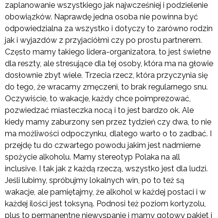
zaplanowanie wszystkiego jak najwcześniej i podzielenie
obowiązków. Naprawdę jedna osoba nie powinna być
odpowiedzialna za wszystko i dotyczy to zarówno rodzin
jak i wyjazdów z przyjaciółmi czy po prostu partnerem.
Często mamy takiego lidera-organizatora, to jest świetne
dla reszty, ale stresujące dla tej osoby, która ma na głowie
dosłownie zbyt wiele. Trzecia rzecz, która przyczynia się
do tego, że wracamy zmęczeni, to brak regularnego snu.
Oczywiście, to wakacje, każdy chce poimprezować,
pozwiedzać miasteczka nocą i to jest bardzo ok. Ale
kiedy mamy zaburzony sen przez tydzień czy dwa, to nie
ma możliwości odpoczynku, dlatego warto o to zadbać. I
przejdę tu do czwartego powodu jakim jest nadmierne
spożycie alkoholu. Mamy stereotyp Polaka na all
inclusive. I tak jak z każdą rzeczą, wszystko jest dla ludzi.
Jeśli lubimy, spróbujmy lokalnych win, po to też są
wakacje, ale pamiętajmy, że alkohol w każdej postaci i w
każdej ilości jest toksyną. Podnosi też poziom kortyzolu,
plus to permanentne niewyspanie i mamy gotowy pakiet i