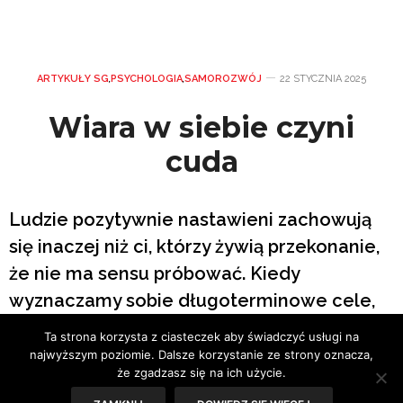
ARTYKUŁY SG
,
PSYCHOLOGIA
,
SAMOROZWÓJ
22 STYCZNIA 2025
Wiara w siebie czyni
cuda
Ludzie pozytywnie nastawieni zachowują
się inaczej niż ci, którzy żywią przekonanie,
że nie ma sensu próbować. Kiedy
wyznaczamy sobie długoterminowe cele,
wiara w siebie i możliwość rozwoju robi
Ta strona korzysta z ciasteczek aby świadczyć usługi na
największą różnicę.
najwyższym poziomie. Dalsze korzystanie ze strony oznacza,
że zgadzasz się na ich użycie.
Tekst: Sylwia Skorstad