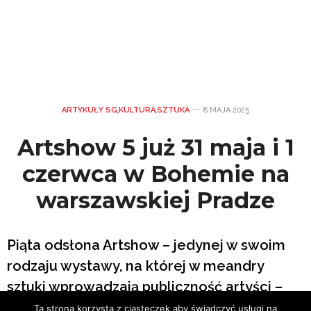
ARTYKUŁY SG
,
KULTURA
,
SZTUKA
8 MAJA 2025
Artshow 5 już 31 maja i 1
czerwca w Bohemie na
warszawskiej Pradze
Piąta odsłona Artshow – jedynej w swoim
rodzaju wystawy, na której w meandry
sztuki wprowadzają publiczność artyści –
zapowiada się ekscytująco. Już 31 maja i 1
Ta strona korzysta z ciasteczek aby świadczyć usługi na