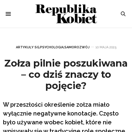
ARTYKUŁY SG
,
PSYCHOLOGIA
,
SAMOROZWÓJ
10 MAJA 2025
Zołza pilnie poszukiwana
– co dziś znaczy to
pojęcie?
W przeszłości określenie zołza miało
wyłącznie negatywne konotacje. Często
było używane wobec kobiet, które nie
wpisywały się w tradycyjne role społeczne,