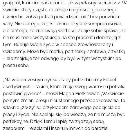
grają ról, które im narzucono – piszą własny scenariusz. W
świecie, który często oczekuje uległości i grzecznego
uśmiechu, zołza potrafi powiedzieć „nie” bez poczucia
winy. Nie dlatego, że jest zimna czy bezkompromisowa,
ale dlatego, że zna swoją wartość. Zdaje sobie sprawę, że
nie musi robić wszystkiego na sto procent i dobrze jej z
tym. Buduje swoje życie w sposób zrównoważony i
świadomy. Może być matką, partnerką, szefową, artystką
– ale znajduje też odwagę, by być w tym wszystkim po
prostu sobą.
„Na współczesnym rynku pracy potrzebujemy kobiet
asertywnych – takich, które znają swoją wartość i potrafią
postawić granice” – mówi Magda Pietkiewicz. „W świecie
pełnym zmian, presji i nieustannego przebodźcowania, to
właśnie „zołzy” są przykładem zdrowego podejścia do
pracy i życia. Nie spalają się, bo wiedzą, że nie muszą być
perfekcyjne. Dzięki temu lepiej zarządzają sobą,
zespołami i relacjami i inspirują innych do bardziej