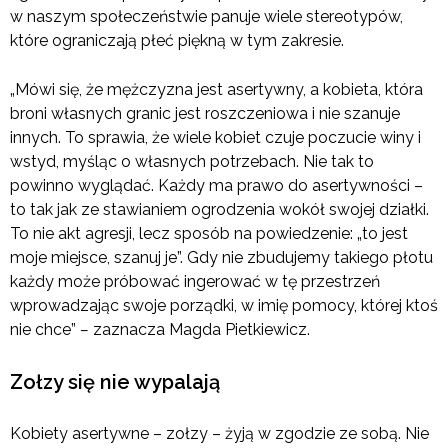
w naszym społeczeństwie panuje wiele stereotypów,
które ograniczają płeć piękną w tym zakresie.
„Mówi się, że mężczyzna jest asertywny, a kobieta, która
broni własnych granic jest roszczeniowa i nie szanuje
innych. To sprawia, że wiele kobiet czuje poczucie winy i
wstyd, myśląc o własnych potrzebach. Nie tak to
powinno wyglądać. Każdy ma prawo do asertywności –
to tak jak ze stawianiem ogrodzenia wokół swojej działki.
To nie akt agresji, lecz sposób na powiedzenie: „to jest
moje miejsce, szanuj je”. Gdy nie zbudujemy takiego płotu
każdy może próbować ingerować w tę przestrzeń
wprowadzając swoje porządki, w imię pomocy, której ktoś
nie chce”
–
zaznacza Magda Pietkiewicz.
Zołzy się nie wypalają
Kobiety asertywne – zołzy – żyją w zgodzie ze sobą. Nie