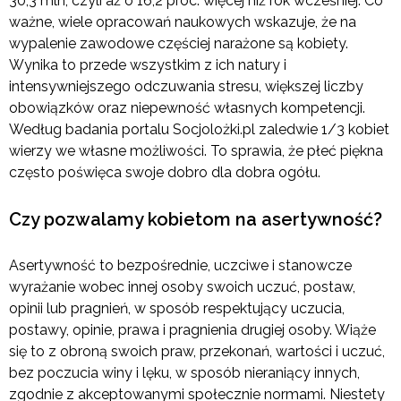
30,3 mln, czyli aż o 16,2 proc. więcej niż rok wcześniej. Co
ważne, wiele opracowań naukowych wskazuje, że na
wypalenie zawodowe częściej narażone są kobiety.
Wynika to przede wszystkim z ich natury i
intensywniejszego odczuwania stresu, większej liczby
obowiązków oraz niepewność własnych kompetencji.
Według badania portalu Socjolożki.pl zaledwie 1/3 kobiet
wierzy we własne możliwości. To sprawia, że płeć piękna
często poświęca swoje dobro dla dobra ogółu.
Czy pozwalamy kobietom na asertywność?
Asertywność to bezpośrednie, uczciwe i stanowcze
wyrażanie wobec innej osoby swoich uczuć, postaw,
opinii lub pragnień, w sposób respektujący uczucia,
postawy, opinie, prawa i pragnienia drugiej osoby. Wiąże
się to z obroną swoich praw, przekonań, wartości i uczuć,
bez poczucia winy i lęku, w sposób nieraniący innych,
zgodnie z akceptowanymi społecznie normami. Niestety