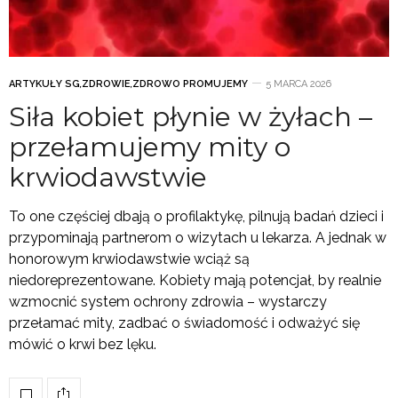
ARTYKUŁY SG
,
ZDROWIE
,
ZDROWO PROMUJEMY
5 MARCA 2026
Siła kobiet płynie w żyłach –
przełamujemy mity o
krwiodawstwie
To one częściej dbają o profilaktykę, pilnują badań dzieci i
przypominają partnerom o wizytach u lekarza. A jednak w
honorowym krwiodawstwie wciąż są
niedoreprezentowane. Kobiety mają potencjał, by realnie
wzmocnić system ochrony zdrowia – wystarczy
przełamać mity, zadbać o świadomość i odważyć się
mówić o krwi bez lęku.