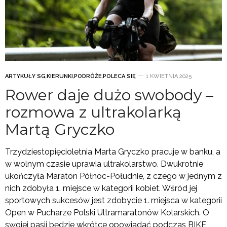
ARTYKUŁY SG
,
KIERUNKI
,
PODRÓŻE
,
POLECA SIĘ
1 KWIETNIA 2025
Rower daje dużo swobody –
rozmowa z ultrakolarką
Martą Gryczko
Trzydziestopięcioletnia Marta Gryczko pracuje w banku, a
w wolnym czasie uprawia ultrakolarstwo. Dwukrotnie
ukończyła Maraton Północ-Południe, z czego w jednym z
nich zdobyła 1. miejsce w kategorii kobiet. Wśród jej
sportowych sukcesów jest zdobycie 1. miejsca w kategorii
Open w Pucharze Polski Ultramaratonów Kolarskich. O
swojej pasji będzie wkrótce opowiadać podczas BIKE