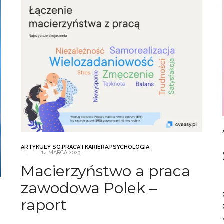
ARTYKUŁY SG
,
PRACA I KARIERA
,
PSYCHOLOGIA
14 MARCA 2023
Macierzyństwo a praca
zawodowa Polek –
raport