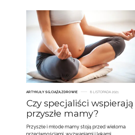
ARTYKUŁY SG
,
CIĄŻA
,
ZDROWIE
8 LISTOPADA 2021
Czy specjaliści wspierają
przyszłe mamy?
Przyszłe i młode mamy stoją przed wieloma
przeciwnościami, wyzwaniami i lękami