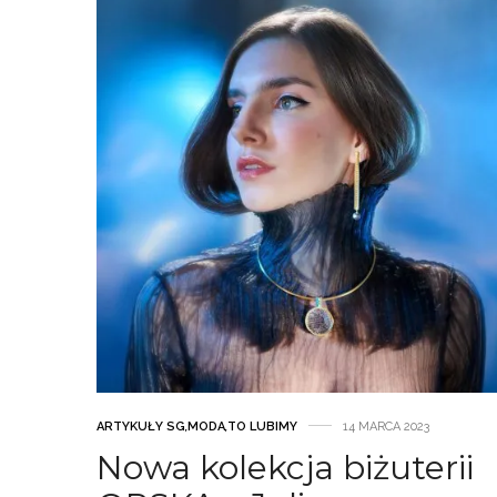
ARTYKUŁY SG
,
MODA
,
TO LUBIMY
14 MARCA 2023
Nowa kolekcja biżuterii