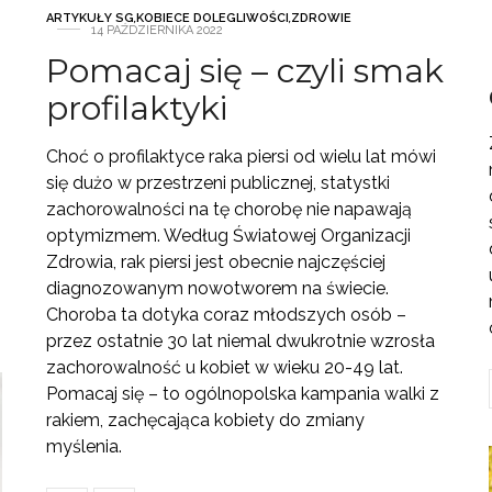
ARTYKUŁY SG
,
KOBIECE DOLEGLIWOŚCI
,
ZDROWIE
14 PAŹDZIERNIKA 2022
Pomacaj się – czyli smak
profilaktyki
Choć o profilaktyce raka piersi od wielu lat mówi
się dużo w przestrzeni publicznej, statystki
zachorowalności na tę chorobę nie napawają
optymizmem. Według Światowej Organizacji
Zdrowia, rak piersi jest obecnie najczęściej
diagnozowanym nowotworem na świecie.
Choroba ta dotyka coraz młodszych osób –
przez ostatnie 30 lat niemal dwukrotnie wzrosła
zachorowalność u kobiet w wieku 20-49 lat.
Pomacaj się – to ogólnopolska kampania walki z
rakiem, zachęcająca kobiety do zmiany
myślenia.