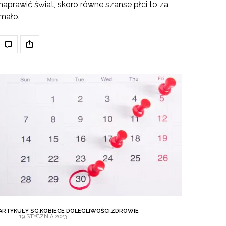
naprawić świat, skoro równe szanse płci to za
mało.
ARTYKUŁY SG
,
KOBIECE DOLEGLIWOŚCI
,
ZDROWIE
19 STYCZNIA 2023