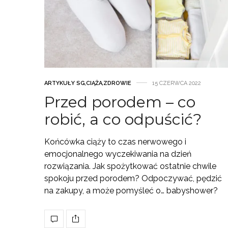
ARTYKUŁY SG
,
CIĄŻA
,
ZDROWIE
15 CZERWCA 2022
Przed porodem – co
robić, a co odpuścić?
Końcówka ciąży to czas nerwowego i
emocjonalnego wyczekiwania na dzień
rozwiązania. Jak spożytkować ostatnie chwile
spokoju przed porodem? Odpoczywać, pędzić
na zakupy, a może pomyśleć o… babyshower?