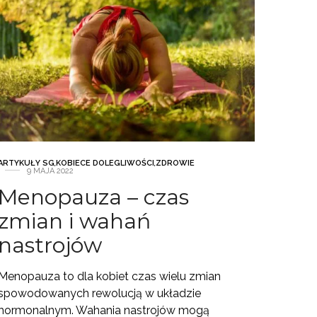
ARTYKUŁY SG
,
KOBIECE DOLEGLIWOŚCI
,
ZDROWIE
9 MAJA 2022
Menopauza – czas
zmian i wahań
nastrojów
Menopauza to dla kobiet czas wielu zmian
spowodowanych rewolucją w układzie
hormonalnym. Wahania nastrojów mogą