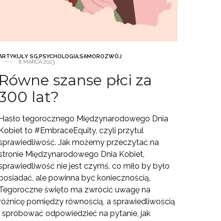
ARTYKUŁY SG
,
PSYCHOLOGIA
,
SAMOROZWÓJ
8 MARCA 2023
Równe szanse płci za
300 lat?
Hasło tegorocznego Międzynarodowego Dnia
Kobiet to #EmbraceEquity, czyli przytul
sprawiedliwość. Jak możemy przeczytać na
stronie Międzynarodowego Dnia Kobiet,
sprawiedliwość nie jest czymś, co miło by było
posiadać, ale powinna być koniecznością.
Tegoroczne święto ma zwrócić uwagę na
różnicę pomiędzy równością, a sprawiedliwością
i spróbować odpowiedzieć na pytanie, jak