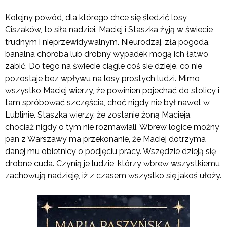
Kolejny powód, dla którego chce się śledzić losy
Ciszaków, to siła nadziei. Maciej i Staszka żyją w świecie
trudnym i nieprzewidywalnym. Nieurodzaj, zła pogoda,
banalna choroba lub drobny wypadek mogą ich łatwo
zabić. Do tego na świecie ciągle coś się dzieje, co nie
pozostaje bez wpływu na losy prostych ludzi. Mimo
wszystko Maciej wierzy, że powinien pojechać do stolicy i
tam spróbować szczęścia, choć nigdy nie był nawet w
Lublinie. Staszka wierzy, że zostanie żoną Macieja,
chociaż nigdy o tym nie rozmawiali. Wbrew logice możny
pan z Warszawy ma przekonanie, że Maciej dotrzyma
danej mu obietnicy o podjęciu pracy. Wszędzie dzieją się
drobne cuda. Czynią je ludzie, którzy wbrew wszystkiemu
zachowują nadzieję, iż z czasem wszystko się jakoś ułoży.