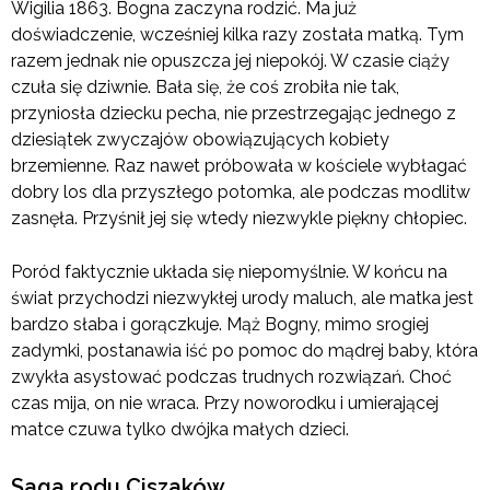
Wigilia 1863. Bogna zaczyna rodzić. Ma już
doświadczenie, wcześniej kilka razy została matką. Tym
razem jednak nie opuszcza jej niepokój. W czasie ciąży
czuła się dziwnie. Bała się, że coś zrobiła nie tak,
przyniosła dziecku pecha, nie przestrzegając jednego z
dziesiątek zwyczajów obowiązujących kobiety
brzemienne. Raz nawet próbowała w kościele wybłagać
dobry los dla przyszłego potomka, ale podczas modlitw
zasnęła. Przyśnił jej się wtedy niezwykle piękny chłopiec.
Poród faktycznie układa się niepomyślnie. W końcu na
świat przychodzi niezwykłej urody maluch, ale matka jest
bardzo słaba i gorączkuje. Mąż Bogny, mimo srogiej
zadymki, postanawia iść po pomoc do mądrej baby, która
zwykła asystować podczas trudnych rozwiązań. Choć
czas mija, on nie wraca. Przy noworodku i umierającej
matce czuwa tylko dwójka małych dzieci.
Saga rodu Ciszaków