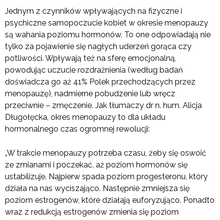
Jednym z czynników wpływających na fizyczne i
psychiczne samopoczucie kobiet w okresie menopauzy
są wahania poziomu hormonów. To one odpowiadają nie
tylko za pojawienie się nagłych uderzeń gorąca czy
potliwości. Wpływają też na sferę emocjonalną,
powodując uczucie rozdrażnienia (według badań
doświadcza go aż 41% Polek przechodzących przez
menopauzę), nadmierne pobudzenie lub wręcz
przeciwnie – zmęczenie. Jak tłumaczy dr n. hum. Alicja
Długołęcka, okres menopauzy to dla układu
hormonalnego czas ogromnej rewolucji:
„W trakcie menopauzy potrzeba czasu, żeby się oswoić
ze zmianami i poczekać, aż poziom hormonów się
ustabilizuje. Najpierw spada poziom progesteronu, który
działa na nas wyciszająco. Następnie zmniejsza się
poziom estrogenów, które działają euforyzująco. Ponadto
wraz z redukcją estrogenów zmienia się poziom