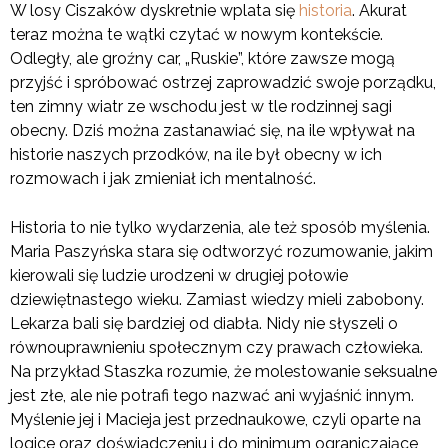
W losy Ciszaków dyskretnie wplata się
historia
. Akurat
teraz można te wątki czytać w nowym kontekście.
Odległy, ale groźny car, „Ruskie”, które zawsze mogą
przyjść i spróbować ostrzej zaprowadzić swoje porządku,
ten zimny wiatr ze wschodu jest w tle rodzinnej sagi
obecny. Dziś można zastanawiać się, na ile wpływał na
historie naszych przodków, na ile był obecny w ich
rozmowach i jak zmieniał ich mentalność.
Historia to nie tylko wydarzenia, ale też sposób myślenia.
Maria Paszyńska stara się odtworzyć rozumowanie, jakim
kierowali się ludzie urodzeni w drugiej połowie
dziewiętnastego wieku. Zamiast wiedzy mieli zabobony.
Lekarza bali się bardziej od diabła. Nidy nie słyszeli o
równouprawnieniu społecznym czy prawach człowieka.
Na przykład Staszka rozumie, że molestowanie seksualne
jest złe, ale nie potrafi tego nazwać ani wyjaśnić innym.
Myślenie jej i Macieja jest przednaukowe, czyli oparte na
logice oraz doświadczeniu i do minimum ograniczające