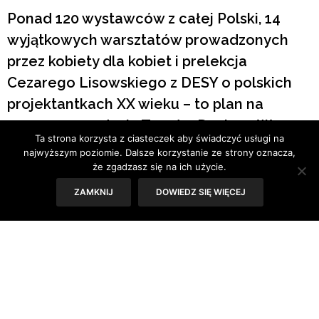
Ponad 120 wystawców z całej Polski, 14
wyjątkowych warsztatów prowadzonych
przez kobiety dla kobiet i prelekcja
Cezarego Lisowskiego z DESY o polskich
projektantkach XX wieku – to plan na
czerwcową edycję Targów Designu Wzory,
Ta strona korzysta z ciasteczek aby świadczyć usługi na
która odbędzie się pod hasłem WZORY SĄ
najwyższym poziomie. Dalsze korzystanie ze strony oznacza,
KOBIETĄ w pierwszy weekend czerwca w
że zgadzasz się na ich użycie.
Elektrowni Powiśle.
ZAMKNIJ
DOWIEDZ SIĘ WIĘCEJ