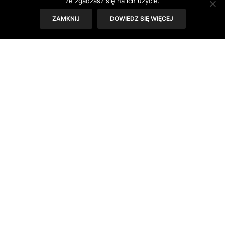
że zgadzasz się na ich użycie.
Długotrwała ekspozycja wzroku na jasne,
ZAMKNIJ
DOWIEDZ SIĘ WIĘCEJ
ostre światło prowadzi nie tylko do jego
zmęczenia, ale niesie także ryzyko
uszkodzenia. Dlatego okulary
przeciwsłoneczne to nie tylko modny
dodatek do garderoby, ale również
rozwiązanie mające na celu ochronę oczu.
Jakie okulary są najlepsze?