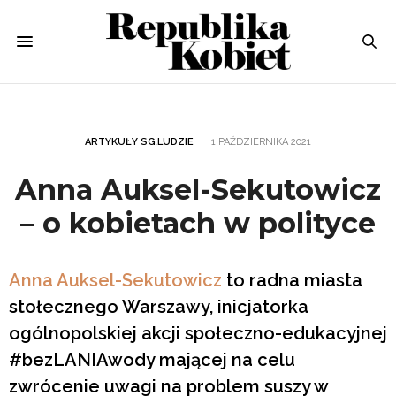
ARTYKUŁY SG
,
LUDZIE
1 PAŹDZIERNIKA 2021
Anna Auksel-Sekutowicz
– o kobietach w polityce
Anna Auksel-Sekutowicz
to radna miasta
stołecznego Warszawy, inicjatorka
ogólnopolskiej akcji społeczno-edukacyjnej
#bezLANIAwody mającej na celu
zwrócenie uwagi na problem suszy w