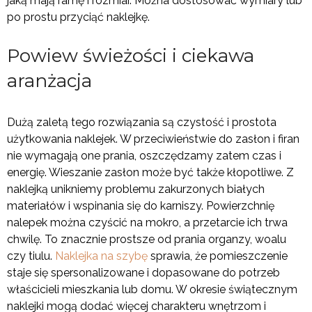
jaką mają ramę i rozmiar. Można dostosować wymiary lub
po prostu przyciąć naklejkę.
Powiew świeżości i ciekawa
aranżacja
Dużą zaletą tego rozwiązania są czystość i prostota
użytkowania naklejek. W przeciwieństwie do zasłon i firan
nie wymagają one prania, oszczędzamy zatem czas i
energię. Wieszanie zasłon może być także kłopotliwe. Z
naklejką unikniemy problemu zakurzonych białych
materiałów i wspinania się do karniszy. Powierzchnię
nalepek można czyścić na mokro, a przetarcie ich trwa
chwilę. To znacznie prostsze od prania organzy, woalu
czy tiulu.
Naklejka na szybę
sprawia, że pomieszczenie
staje się spersonalizowane i dopasowane do potrzeb
właścicieli mieszkania lub domu. W okresie świątecznym
naklejki mogą dodać więcej charakteru wnętrzom i