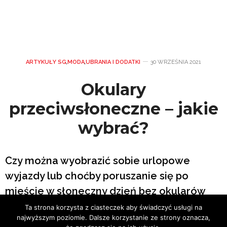
ARTYKUŁY SG
,
MODA
,
UBRANIA I DODATKI
30 WRZEŚNIA 2021
Okulary
przeciwsłoneczne – jakie
wybrać?
Czy można wyobrazić sobie urlopowe
wyjazdy lub choćby poruszanie się po
mieście w słoneczny dzień bez okularów
przeciwsłonecznych? Owszem, ale
Ta strona korzysta z ciasteczek aby świadczyć usługi na
najwyższym poziomie. Dalsze korzystanie ze strony oznacza,
zdecydowanie nie jest to dobry pomysł.