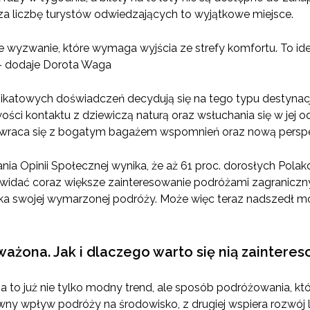
cza liczbę turystów odwiedzających to wyjątkowe miejsce.
e wyzwanie, które wymaga wyjścia ze strefy komfortu. To id
– dodaje Dorota Waga
nikatowych doświadczeń decydują się na tego typu destynac
wości kontaktu z dziewiczą naturą oraz wsłuchania się w jej
 wraca się z bogatym bagażem wspomnień oraz nową perspe
ia Opinii Społecznej wynika, że aż 61 proc. dorosłych Pola
k widać coraz większe zainteresowanie podróżami zagranicz
zuka swojej wymarzonej podróży. Może więc teraz nadszedł 
ażona. Jak i dlaczego warto się nią zaintere
o już nie tylko modny trend, ale sposób podróżowania, który
ny wpływ podróży na środowisko, z drugiej wspiera rozwój 