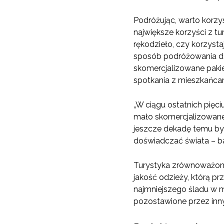
Podróżując, warto korzy
największe korzyści z tu
rękodzieło, czy korzyst
sposób podróżowania daj
skomercjalizowane pakiet
spotkania z mieszkańca
„W ciągu ostatnich pięc
mało skomercjalizowane
jeszcze dekadę temu był
doświadczać świata – bar
Turystyka zrównoważona
jakość odzieży, którą p
najmniejszego śladu w m
pozostawione przez inny