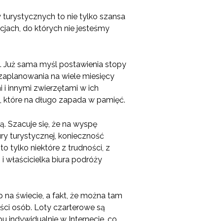
urystycznych to nie tylko szansa
jach, do których nie jesteśmy
ę. Już sama myśl postawienia stopy
aplanowania na wiele miesięcy
i innymi zwierzętami w ich
m, które na długo zapada w pamięć.
ą. Szacuje się, że na wyspę
ury turystycznej, konieczność
tylko niektóre z trudności, z
i właścicielka biura podróży
p na świecie, a fakt, że można tam
ości osób. Loty czarterowe są
u indywidualnie w Internecie, co