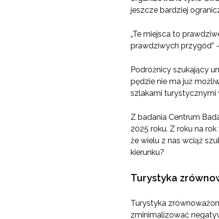
jeszcze bardziej ograni
„Te miejsca to prawdziw
prawdziwych przygód” 
Podróżnicy szukający u
pędzie nie ma już możli
szlakami turystycznymi
Z badania Centrum Badan
2025 roku. Z roku na ro
że wielu z nas wciąż s
kierunku?
Turystyka zrównow
Turystyka zrównoważona t
zminimalizować negatyw