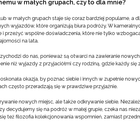
emu w małych grupach, czy to dla mnie?
 w małych grupach staje się coraz bardziej popularne, a dl
nych wyjazdów, które organizują biura podróży. W kameralny
e i przeżyć wspólne doświadczenia, które nie tylko wzbogaca
jomości na lata.
rzychodzi do nas, ponieważ są otwarci na zawieranie nowyc
enie niż wyjazdy z przyjaciółmi czy rodziną, gdzie każdy si
doskonała okazja, by poznać siebie i innych w zupełnie nowy
h często przeradzają się w prawdziwe przyjaźnie.
rywanie nowych miejsc, ale także odkrywanie siebie. Niezale
zy decydujemy się na podróż w małej grupie, czeka nas nie
 się też filozofia kolekcjonowania wspomnień, zamiast przed