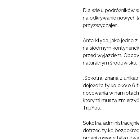
Dla wielu podróżników 
na odkrywanie nowych lą
przyzwyczajeni.
Antarktyda, jako jedno 
na siódmym kontynencie
przed wyjazdem. Obcowan
naturalnym środowisku, 
„Sokotra, znana z unikal
dojeżdża tylko około 6 t
nocowania w namiotach o
którymi muszą zmierzyć s
TripYou.
Sokotra, administracyjni
dotrzeć tylko bezpośred
organizowane tylko dwa r