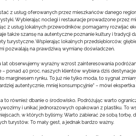
stać z usług oferowanych przez mieszkańców danego regionu
rystyki. Wybierając noclegi i restauracje prowadzone przez 
ając z usług lokalnych przewodników, pomagamy rozwijać ek
e także szansę na autentyczne poznanie kultury i tradycji d
y turystyczne. Wspierając lokalnych przedsiębiorców, głębie
mi pozwalają na prawdziwą wymianę doświadczeń.
iu lat obserwujemy wyraźny wzrost zainteresowania podróżam
 – ponad 40 proc. naszych klientów wybiera dziś destynacj
o marginesem rynku. To już nie tylko moda, to sygnał zmiany
dziej autentycznie, mniej konsumpcyjnie” – mówi ekspertka d
 to również dbanie o środowisko. Podróżując warto ograni
rzywozimy i unikać jednorazowych opakowań z plastiku. To 
iejscach, w których byliśmy. Warto zabierać ze sobą torbę, d
ch turystów. To mały gest, a jednak bardzo ważny.