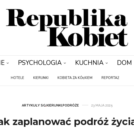
IE
PSYCHOLOGIA
KUCHNIA
DOM
HOTELE
KIERUNKI
KOBIETA ZA KÓŁKIEM
REPORTAŻ
ARTYKUŁY SG
,
KIERUNKI
,
PODRÓŻE
23 MAJA 2025
ak zaplanować podróż życi