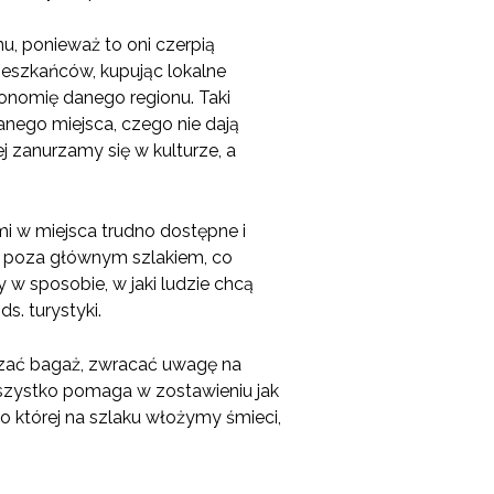
, ponieważ to oni czerpią
mieszkańców, kupując lokalne
onomię danego regionu. Taki
anego miejsca, czego nie dają
j zanurzamy się w kulturze, a
i w miejsca trudno dostępne i
e poza głównym szlakiem, co
 w sposobie, w jaki ludzie chcą
s. turystyki.
czać bagaż, zwracać uwagę na
wszystko pomaga w zostawieniu jak
o której na szlaku włożymy śmieci,