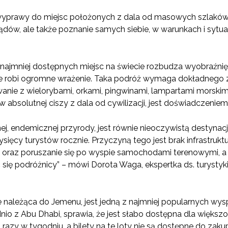
wyprawy do miejsc położonych z dala od masowych szlaków t
dów, ale także poznanie samych siebie, w warunkach i sytuac
z najmniej dostępnych miejsc na świecie rozbudza wyobraźni
 robi ogromne wrażenie. Taka podróż wymaga dokładnego z
ie z wielorybami, orkami, pingwinami, lampartami morskimi 
w absolutnej ciszy z dala od cywilizacji, jest doświadczenie
nej, endemicznej przyrody, jest równie nieoczywistą destynacj
ysięcy turystów rocznie. Przyczyną tego jest brak infrastrukt
raz poruszanie się po wyspie samochodami terenowymi, a to 
ię podróżnicy” – mówi Dorota Waga, ekspertka ds. turystyki 
e należąca do Jemenu, jest jedną z najmniej popularnych wys
nio z Abu Dhabi, sprawia, że jest słabo dostępna dla większ
azy w tygodniu, a bilety na te loty nie są dostępne do zakup