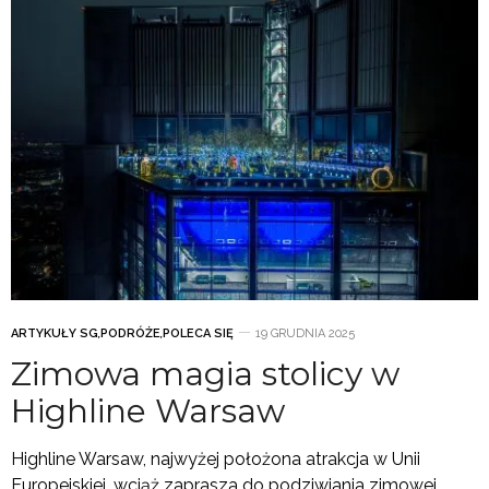
ARTYKUŁY SG
,
PODRÓŻE
,
POLECA SIĘ
19 GRUDNIA 2025
Zimowa magia stolicy w
Highline Warsaw
Highline Warsaw, najwyżej położona atrakcja w Unii
Europejskiej, wciąż zaprasza do podziwiania zimowej