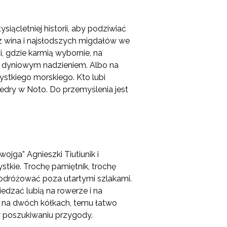
iącletniej historii, aby podziwiać
z wina i najsłodszych migdałów we
, gdzie karmią wybornie, na
z dyniowym nadzieniem. Albo na
stkiego morskiego. Kto lubi
edry w Noto. Do przemyślenia jest
wojga” Agnieszki Tiutiunik i
tkie. Trochę pamiętnik, trochę
podróżować poza utartymi szlakami.
edzać lubią na rowerze i na
tu na dwóch kółkach, temu łatwo
w poszukiwaniu przygody.