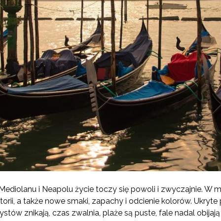
ediolanu i Neapolu życie toczy się powoli i zwyczajnie. W
storii, a także nowe smaki, zapachy i odcienie kolorów. Ukryte
ystów znikają, czas zwalnia, plaże są puste, fale nadal obijaj