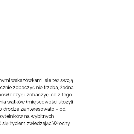
znymi wskazówkami, ale też swoją
cznie zobaczyć nie trzeba, żadna
ie powłóczyć i zobaczyć, co z tego
ia wątków (miejscowości ułożyli
 po drodze zainteresowało – od
 czytelników na wybitnych
ć się życiem zwiedzając Włochy.