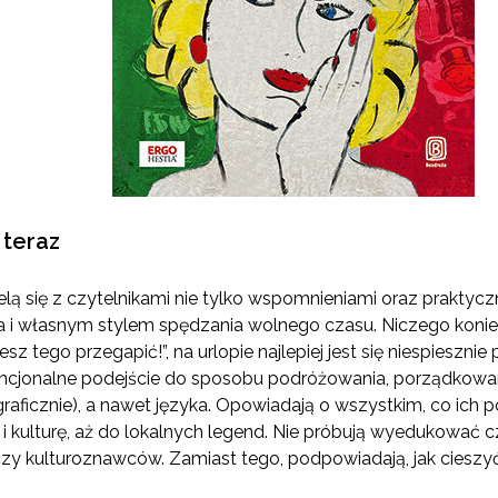
 teraz
elą się z czytelnikami nie tylko wspomnieniami oraz praktyc
a i własnym stylem spędzania wolnego czasu. Niczego konie
żesz tego przegapić!”, na urlopie najlepiej jest się niespieszn
encjonalne podejście do sposobu podróżowania, porządkowan
graficznie), a nawet języka. Opowiadają o wszystkim, co ich
a i kulturę, aż do lokalnych legend. Nie próbują wyedukować
zy kulturoznawców. Zamiast tego, podpowiadają, jak cieszy