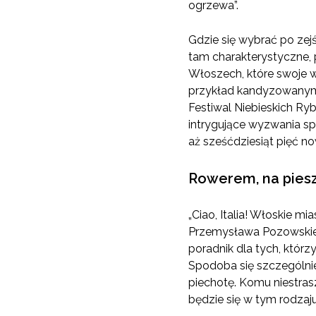
ogrzewa”.
Gdzie się wybrać po zejś
tam charakterystyczne, 
Włoszech, które swoje w
przykład kandyzowanymi 
Festiwal Niebieskich Ry
intrygujące wyzwania s
aż sześćdziesiąt pięć
Rowerem, na piesz
„Ciao, Italia! Włoskie mi
Przemysława Pozowskiego
poradnik dla tych, któr
Spodoba się szczególnie
piechotę. Komu niestrasz
będzie się w tym rodza