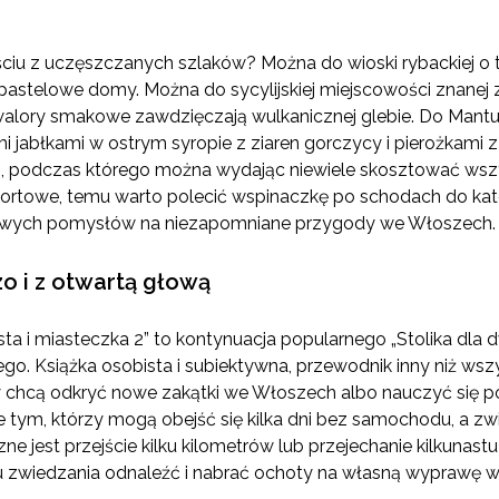
ciu z uczęszczanych szlaków? Można do wioski rybackiej o tys
pastelowe domy. Można do sycylijskiej miejscowości znanej 
alory smakowe zawdzięczają wulkanicznej glebie. Do Mantui
jabłkami w ostrym syropie z ziaren gorczycy i pierożkami 
b, podczas którego można wydając niewiele skosztować wszy
portowe, temu warto polecić wspinaczkę po schodach do kat
 nowych pomysłów na niezapomniane przygody we Włoszech.
o i z otwartą głową
asta i miasteczka 2” to kontynuacja popularnego „Stolika dla d
. Książka osobista i subiektywna, przewodnik inny niż wszys
zy chcą odkryć nowe zakątki we Włoszech albo nauczyć się 
 tym, którzy mogą obejść się kilka dni bez samochodu, a zwi
ne jest przejście kilku kilometrów lub przejechanie kilkunas
ju zwiedzania odnaleźć i nabrać ochoty na własną wyprawę 