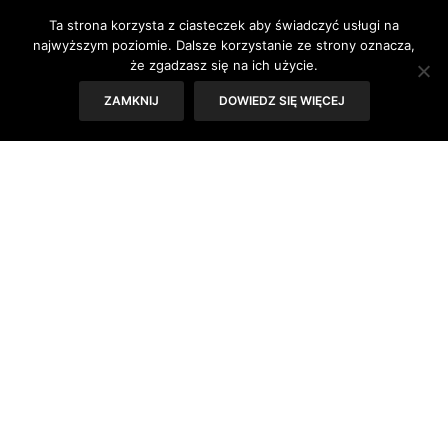
nieodkrytych wcześniej zakątków swojego
Ta strona korzysta z ciasteczek aby świadczyć usługi na
ulubionego kraju. „Ciao, Italia!” to książka
najwyższym poziomie. Dalsze korzystanie ze strony oznacza,
osobista i subiektywna, przewodnik inny niż
że zgadzasz się na ich użycie.
wszystkie.
ZAMKNIJ
DOWIEDZ SIĘ WIĘCEJ
Tekst: Sylwia Skorstad