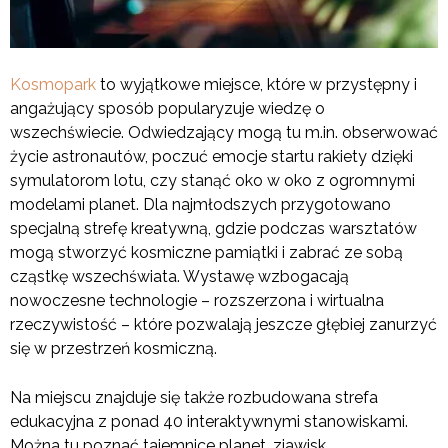
Kosmopark
to wyjątkowe miejsce, które w przystępny i
angażujący sposób popularyzuje wiedzę o
wszechświecie. Odwiedzający mogą tu m.in. obserwować
życie astronautów, poczuć emocje startu rakiety dzięki
symulatorom lotu, czy stanąć oko w oko z ogromnymi
modelami planet. Dla najmłodszych przygotowano
specjalną strefę kreatywną, gdzie podczas warsztatów
mogą stworzyć kosmiczne pamiątki i zabrać ze sobą
cząstkę wszechświata. Wystawę wzbogacają
nowoczesne technologie – rozszerzona i wirtualna
rzeczywistość – które pozwalają jeszcze głębiej zanurzyć
się w przestrzeń kosmiczną.
Na miejscu znajduje się także rozbudowana strefa
edukacyjna z ponad 40 interaktywnymi stanowiskami.
Można tu poznać tajemnice planet, zjawisk