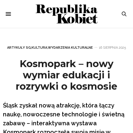
ARTYKUŁY SG
,
KULTURA
,
WYDARZENIA KULTURALNE
16 SIERPNIA 2025
Kosmopark – nowy
wymiar edukacji i
rozrywki o kosmosie
Śląsk zyskał nową atrakcję, która łączy
naukę, nowoczesne technologie i świetną
zabawę – interaktywna wystawa
Kosmopark rozpoczęła swoją misję w