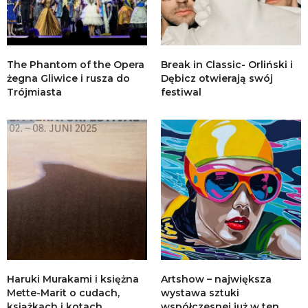
The Phantom of the Opera
Break in Classic- Orliński i
żegna Gliwice i rusza do
Dębicz otwierają swój
Trójmiasta
festiwal
Haruki Murakami i księżna
Artshow – największa
Mette-Marit o cudach,
wystawa sztuki
książkach i kotach
współczesnej już w ten