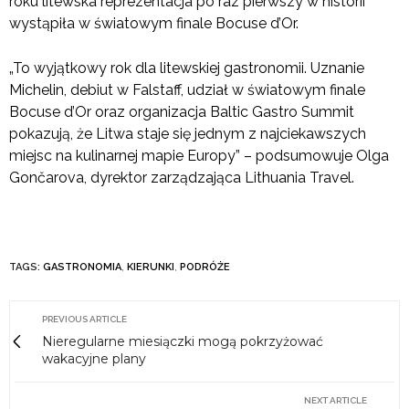
roku litewska reprezentacja po raz pierwszy w historii
wystąpiła w światowym finale Bocuse d’Or.
„To wyjątkowy rok dla litewskiej gastronomii. Uznanie
Michelin, debiut w Falstaff, udział w światowym finale
Bocuse d’Or oraz organizacja Baltic Gastro Summit
pokazują, że Litwa staje się jednym z najciekawszych
miejsc na kulinarnej mapie Europy” – podsumowuje Olga
Gončarova, dyrektor zarządzająca Lithuania Travel.
TAGS:
GASTRONOMIA
,
KIERUNKI
,
PODRÓŻE
PREVIOUS ARTICLE
Nieregularne miesiączki mogą pokrzyżować
wakacyjne plany
NEXT ARTICLE