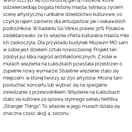
Wilno szczyci się różnorodną gamą muzeów, które
odzwierciedlają bogatą historię miasta, tętniącą życiem
scenę artystyczną i unikalne dziedzictwo kulturowe, co
czyni je rajem zarówno dla entuzjastów, jak i ciekawskich
podróżników. W badaniu Go Vilnius prawie 30% Polaków
zadeklarowało, że to właśnie oferta kulturalna miasta mile
ich zaskoczyła. Dla przykładu budynek Muzeum MO sam
w sobie jest dziełem sztuki nowoczesnej. Projekt ten
zdobył już kilka nagród architektonicznych. Z kolei w
murach więzienia na Łukiszkach powstała przestrzeń o
zupełnie nowy wymiarze. Stuletnie więzienie stało się
miejscem, w której tworzy aż 250 artystów. Można tam
posłuchać koncertu lub wybrać się na specjalne
zwiedzanie z przewodnikiem. Więzienie na Łukiszkach
stało się kultowe za sprawą słynnego serialu Netflixa
„Stranger Things”. To właśnie w jego murach działa się
znaczna część akcji 4. sezonu.