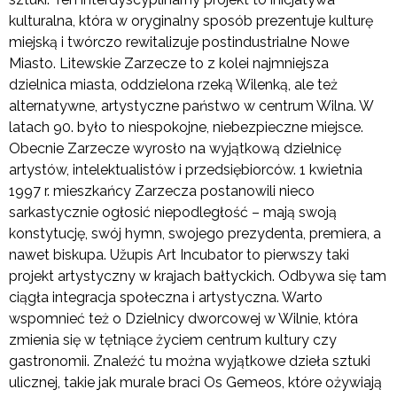
kulturalna, która w oryginalny sposób prezentuje kulturę
miejską i twórczo rewitalizuje postindustrialne Nowe
Miasto. Litewskie Zarzecze to z kolei najmniejsza
dzielnica miasta, oddzielona rzeką Wilenką, ale też
alternatywne, artystyczne państwo w centrum Wilna. W
latach 90. było to niespokojne, niebezpieczne miejsce.
Obecnie Zarzecze wyrosło na wyjątkową dzielnicę
artystów, intelektualistów i przedsiębiorców. 1 kwietnia
1997 r. mieszkańcy Zarzecza postanowili nieco
sarkastycznie ogłosić niepodległość – mają swoją
konstytucję, swój hymn, swojego prezydenta, premiera, a
nawet biskupa. Užupis Art Incubator to pierwszy taki
projekt artystyczny w krajach bałtyckich. Odbywa się tam
ciągła integracja społeczna i artystyczna. Warto
wspomnieć też o Dzielnicy dworcowej w Wilnie, która
zmienia się w tętniące życiem centrum kultury czy
gastronomii. Znaleźć tu można wyjątkowe dzieła sztuki
ulicznej, takie jak murale braci Os Gemeos, które ożywiają