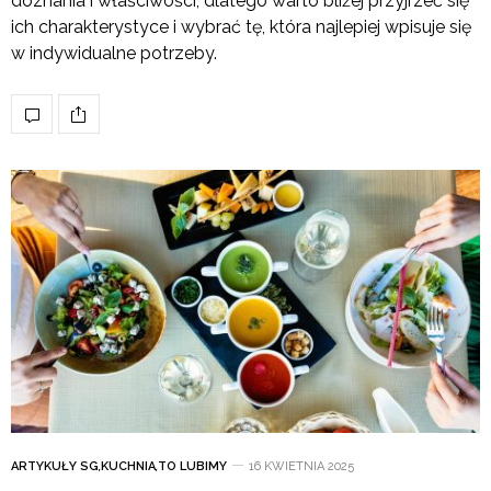
doznania i właściwości, dlatego warto bliżej przyjrzeć się
ich charakterystyce i wybrać tę, która najlepiej wpisuje się
w indywidualne potrzeby.
ARTYKUŁY SG
,
KUCHNIA
,
TO LUBIMY
16 KWIETNIA 2025