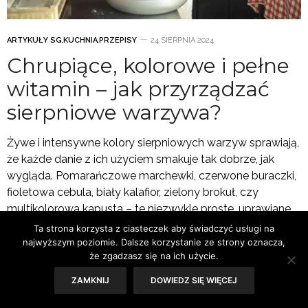
ARTYKUŁY SG
,
KUCHNIA
,
PRZEPISY
24 SIERPNIA 2024
Chrupiące, kolorowe i pełne
witamin – jak przyrządzać
sierpniowe warzywa?
Żywe i intensywne kolory sierpniowych warzyw sprawiają,
że każde danie z ich użyciem smakuje tak dobrze, jak
wygląda. Pomarańczowe marchewki, czerwone buraczki,
fioletowa cebula, biały kalafior, zielony brokuł, czy
multikolorowa kapusta – te niezwykle proste, uprawiane
lokalnie i często niedoceniane warzywa to prawdziwa
Ta strona korzysta z ciasteczek aby świadczyć usługi na
skarbnica smaku i wartości odżywczych. Czas odkryć ich
najwyższym poziomie. Dalsze korzystanie ze strony oznacza,
że zgadzasz się na ich użycie.
pełen potencjał!
ZAMKNIJ
DOWIEDZ SIĘ WIĘCEJ