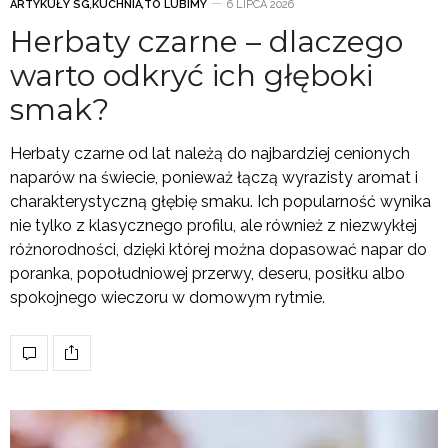
ARTYKUŁY SG
,
KUCHNIA
,
TO LUBIMY
6 LIPCA 2026
Herbaty czarne – dlaczego
warto odkryć ich głęboki
smak?
Herbaty czarne od lat należą do najbardziej cenionych
naparów na świecie, ponieważ łączą wyrazisty aromat i
charakterystyczną głębię smaku. Ich popularność wynika
nie tylko z klasycznego profilu, ale również z niezwykłej
różnorodności, dzięki której można dopasować napar do
poranka, popołudniowej przerwy, deseru, posiłku albo
spokojnego wieczoru w domowym rytmie.