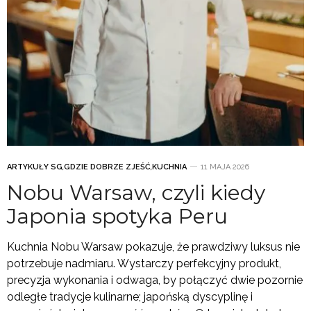
ARTYKUŁY SG
,
GDZIE DOBRZE ZJEŚĆ
,
KUCHNIA
11 MAJA 2026
Nobu Warsaw, czyli kiedy
Japonia spotyka Peru
Kuchnia Nobu Warsaw pokazuje, że prawdziwy luksus nie
potrzebuje nadmiaru. Wystarczy perfekcyjny produkt,
precyzja wykonania i odwaga, by połączyć dwie pozornie
odległe tradycje kulinarne; japońską dyscyplinę i