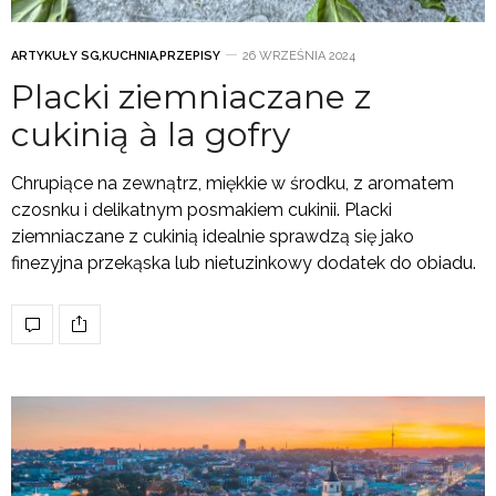
ARTYKUŁY SG
,
KUCHNIA
,
PRZEPISY
26 WRZEŚNIA 2024
Placki ziemniaczane z
cukinią à la gofry
Chrupiące na zewnątrz, miękkie w środku, z aromatem
czosnku i delikatnym posmakiem cukinii. Placki
ziemniaczane z cukinią idealnie sprawdzą się jako
finezyjna przekąska lub nietuzinkowy dodatek do obiadu.