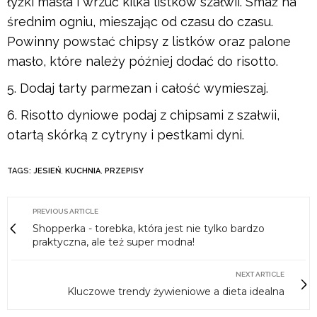
łyżki masła i wrzuć kilka listków szałwii. Smaż na
średnim ogniu, mieszając od czasu do czasu.
Powinny powstać chipsy z listków oraz palone
masło, które należy później dodać do risotto.
Dodaj tarty parmezan i całość wymieszaj.
Risotto dyniowe podaj z chipsami z szałwii,
otartą skórką z cytryny i pestkami dyni.
TAGS:
JESIEŃ
,
KUCHNIA
,
PRZEPISY
PREVIOUS ARTICLE
Shopperka - torebka, która jest nie tylko bardzo
praktyczna, ale też super modna!
NEXT ARTICLE
Kluczowe trendy żywieniowe a dieta idealna