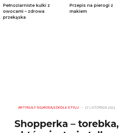
Pełnoziarniste kulki z
Przepis na pierogi z
owocami – zdrowa
makiem
przekąska
ARTYKUŁY SG
,
MODA
,
SZKOŁA STYLU
27 LISTOPADA 2023
Shopperka – torebka,