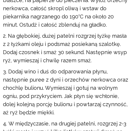
blaszce, na papierze do pieczenia. Wyłóż orzechy
nerkowca, całość skropl oliwą i wstaw do
piekarnika nagrzanego do 190°C na około 20
minut. Ostudź i całość zblenduj na gładko.
Na głębokiej, dużej patelni rozgrzej łyżkę masła
z 2 łyżkami oleju i podsmaż posiekaną szalotkę.
Dodaj czosnek i smaż 30 sekund. Następnie wsyp
ryż, wymieszaj i chwilę razem smaż.
Dodaj wino i duś do odparowania płynu,
następnie puree z dyni i orzechów nerkowca oraz
chochlę bulionu. Wymieszaj i gotuj na wolnym
ogniu, pod przykryciem. Jak płyn się wchłonie,
dolej kolejną porcję bulionu i powtarzaj czynność,
aż ryż będzie miękki.
W międzyczasie, na drugiej patelni, rozgrzej 2-3