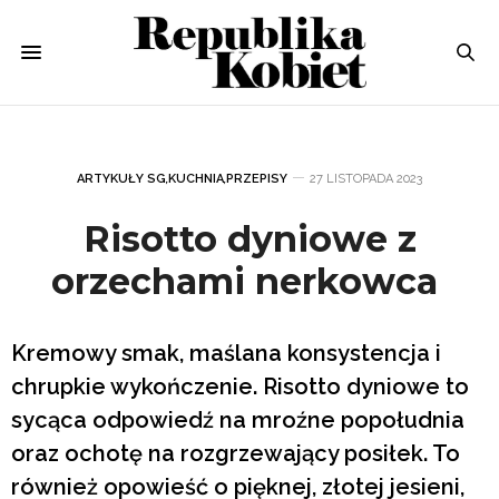
ARTYKUŁY SG
,
KUCHNIA
,
PRZEPISY
27 LISTOPADA 2023
Risotto dyniowe z
orzechami nerkowca
Kremowy smak, maślana konsystencja i
chrupkie wykończenie. Risotto dyniowe to
sycąca odpowiedź na mroźne popołudnia
oraz ochotę na rozgrzewający posiłek. To
również opowieść o pięknej, złotej jesieni,