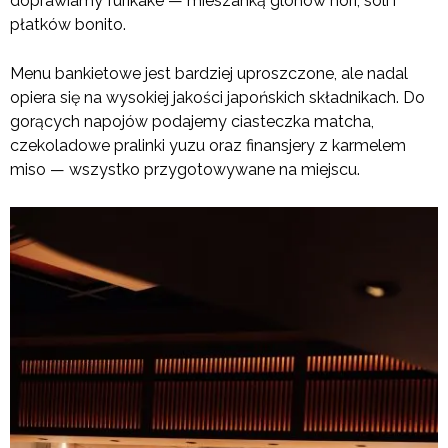
doprawiamy furikake — mieszanką glonów nori, soli i
płatków bonito.
Menu bankietowe jest bardziej uproszczone, ale nadal
opiera się na wysokiej jakości japońskich składnikach. Do
gorących napojów podajemy ciasteczka matcha,
czekoladowe pralinki yuzu oraz finansjery z karmelem
miso — wszystko przygotowywane na miejscu.