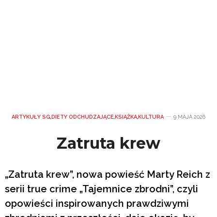
ARTYKUŁY SG
,
DIETY ODCHUDZAJĄCE
,
KSIĄŻKA
,
KULTURA
9 MAJA 2026
Zatruta krew
„Zatruta krew”, nowa powieść Marty Reich z
serii true crime „Tajemnice zbrodni”, czyli
opowieści inspirowanych prawdziwymi