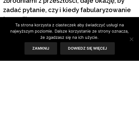
zbrodniami z przeszłości, daje okazję, by
zadać pytanie, czy i kiedy fabularyzowanie
tragedii ma sens.
Ta strona korzysta z ciasteczek aby świadczyć usługi na
najwyższym poziomie. Dalsze korzystanie ze strony oznacza,
Tekst: Sylwia Skorstad
że zgadzasz się na ich użycie.
ZAMKNIJ
DOWIEDZ SIĘ WIĘCEJ