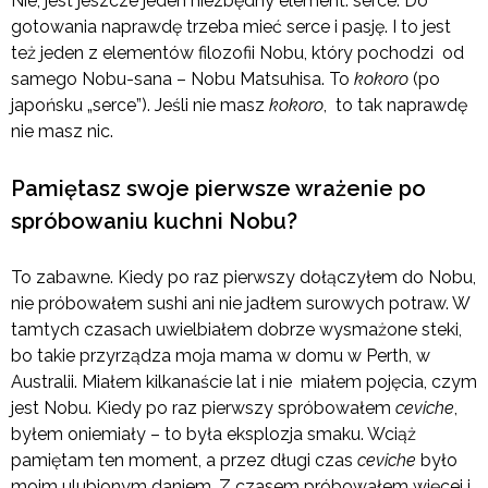
Nie, jest jeszcze jeden niezbędny element: serce. Do
gotowania naprawdę trzeba mieć serce i pasję. I to jest
też jeden z elementów filozofii Nobu, który pochodzi od
samego Nobu-sana – Nobu Matsuhisa. To
kokoro
(po
japońsku „serce”). Jeśli nie masz
kokoro
, to tak naprawdę
nie masz nic.
Pamiętasz swoje pierwsze wrażenie po
spróbowaniu kuchni Nobu?
To zabawne. Kiedy po raz pierwszy dołączyłem do Nobu,
nie próbowałem sushi ani nie jadłem surowych potraw. W
tamtych czasach uwielbiałem dobrze wysmażone steki,
bo takie przyrządza moja mama w domu w Perth, w
Australii. Miałem kilkanaście lat i nie miałem pojęcia, czym
jest Nobu. Kiedy po raz pierwszy spróbowałem
ceviche
,
byłem oniemiały – to była eksplozja smaku. Wciąż
pamiętam ten moment, a przez długi czas
ceviche
było
moim ulubionym daniem. Z czasem próbowałem więcej i