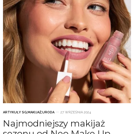
ARTYKUŁY SG
,
MAKIJAŻ
,
URODA
27 WRZEŚNIA 2024
Najmodniejszy makijaż
sezonu od Neo Make Up