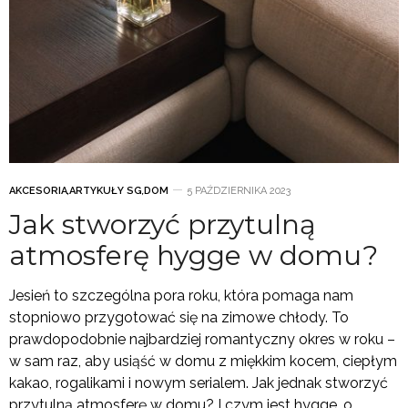
AKCESORIA
,
ARTYKUŁY SG
,
DOM
5 PAŹDZIERNIKA 2023
Jak stworzyć przytulną
atmosferę hygge w domu?
Jesień to szczególna pora roku, która pomaga nam
stopniowo przygotować się na zimowe chłody. To
prawdopodobnie najbardziej romantyczny okres w roku –
w sam raz, aby usiąść w domu z miękkim kocem, ciepłym
kakao, rogalikami i nowym serialem. Jak jednak stworzyć
przytulną atmosferę w domu? I czym jest hygge, o