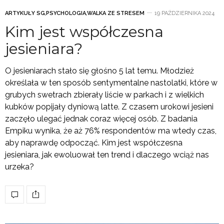
ARTYKUŁY SG
,
PSYCHOLOGIA
,
WALKA ZE STRESEM
19 PAŹDZIERNIKA 2024
Kim jest współczesna
jesieniara?
O jesieniarach stało się głośno 5 lat temu. Młodzież
określała w ten sposób sentymentalne nastolatki, które w
grubych swetrach zbierały liście w parkach i z wielkich
kubków popijały dyniową latte. Z czasem urokowi jesieni
zaczęło ulegać jednak coraz więcej osób. Z badania
Empiku wynika, że aż 76% respondentów ma wtedy czas,
aby naprawdę odpocząć. Kim jest współczesna
jesieniara, jak ewoluował ten trend i dlaczego wciąż nas
urzeka?