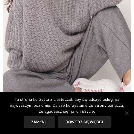
Ta strona korzysta z ciasteczek aby świadczyć usługi na
najwyższym poziomie. Dalsze korzystanie ze strony oznacza,
ARTYKUŁY SG
,
MODA
,
UBRANIA I DODATKI
30 WRZEŚNIA 2023
że zgadzasz się na ich użycie.
Swetry – jak je nosić tej
ZAMKNIJ
DOWIEDZ SIĘ WIĘCEJ
jesieni?