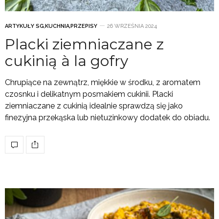
ARTYKUŁY SG
,
KUCHNIA
,
PRZEPISY
26 WRZEŚNIA 2024
Placki ziemniaczane z
cukinią à la gofry
Chrupiące na zewnątrz, miękkie w środku, z aromatem
czosnku i delikatnym posmakiem cukinii. Placki
ziemniaczane z cukinią idealnie sprawdzą się jako
finezyjna przekąska lub nietuzinkowy dodatek do obiadu.